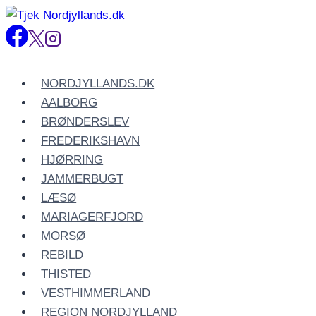
Fortsæt
til
indhold
NORDJYLLANDS.DK
AALBORG
BRØNDERSLEV
FREDERIKSHAVN
HJØRRING
JAMMERBUGT
LÆSØ
MARIAGERFJORD
MORSØ
REBILD
THISTED
VESTHIMMERLAND
REGION NORDJYLLAND