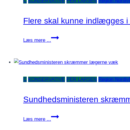
C
KONSERVATIVE
PER LARSEN
Region Nordjy
Flere skal kunne indlægges i
Flere
Læs mere ...
skal
kunne
indlægges
i
eget
C
KONSERVATIVE
PER LARSEN
Region Nordjy
hjem
Sundhedsministeren skræmm
Sundhedsministeren
Læs mere ...
skræmmer