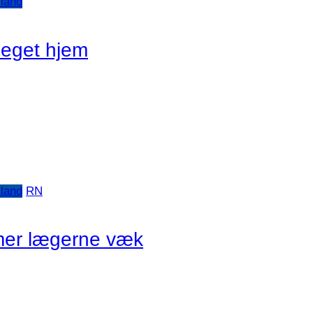
lland
 eget hjem
lland
RN
er lægerne væk