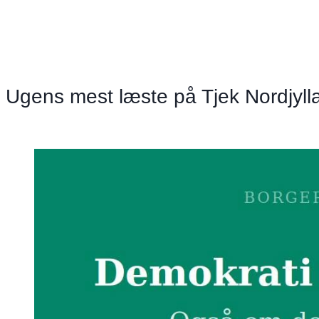
lægerne
væk
Ugens mest læste på Tjek Nordjyll