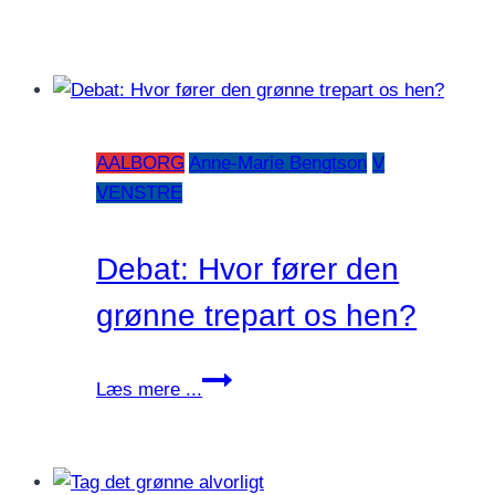
AALBORG
Anne-Marie Bengtson
V
VENSTRE
Debat: Hvor fører den
grønne trepart os hen?
Debat:
Læs mere ...
Hvor
fører
den