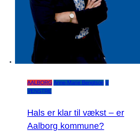
AALBORG
Anne-Marie Bengtson
V
VENSTRE
Hals er klar til vækst – er
Aalborg kommune?