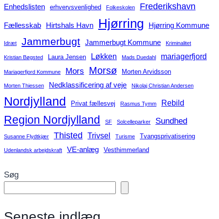
Frederikshavn
Enhedslisten
erhvervsvenlighed
Folkeskolen
Hjørring
Fællesskab
Hirtshals Havn
Hjørring Kommune
Jammerbugt
Jammerbugt Kommune
Idræt
Kriminalitet
Løkken
mariagerfjord
Laura Jensen
Kristian Bøgsted
Mads Duedahl
Morsø
Mors
Morten Arvidsson
Mariagerfjord Kommune
Nedklassificering af veje
Morten Thiessen
Nikolaj Christian Andersen
Nordjylland
Rebild
Privat fællesvej
Rasmus Tymm
Region Nordjylland
Sundhed
SF
Solcelleparker
Thisted
Trivsel
Tvangsprivatisering
Susanne Flydtkjær
Turisme
VE-anlæg
Vesthimmerland
Udenlandsk arbejdskraft
Søg
Seneste indlæg