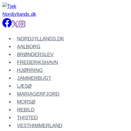
Fortsæt
til
indhold
NORDJYLLANDS.DK
AALBORG
BRØNDERSLEV
FREDERIKSHAVN
HJØRRING
JAMMERBUGT
LÆSØ
MARIAGERFJORD
MORSØ
REBILD
THISTED
VESTHIMMERLAND