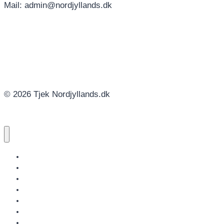
Mail: admin@nordjyllands.dk
© 2026 Tjek Nordjyllands.dk
NORDJYLLANDS.DK
AALBORG
BRØNDERSLEV
FREDERIKSHAVN
HJØRRING
JAMMERBUGT
LÆSØ