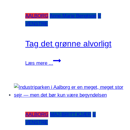
grønne
trepart
AALBORG
Anne-Marie Bengtson
V
os
VENSTRE
hen?
Tag det grønne alvorligt
Tag
Læs mere ...
det
grønne
alvorligt
AALBORG
MAJ-BRITT KJÆR
V
VENSTRE