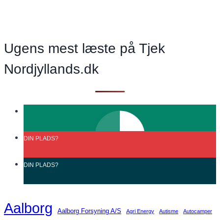
navigation
tryghed
–
vi
skal
Ugens mest læste på Tjek
handle
Nordjyllands.dk
DIN
PLADS?
DIN
PLADS?
Aalborg
Aalborg Forsyning A/S
Agri Energy
Autisme
Autocamper