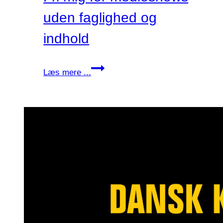
Frimand?
uden faglighed og
indhold
Fri
Læs mere ...
mig
for
medieshows
uden
faglighed
og
indhold