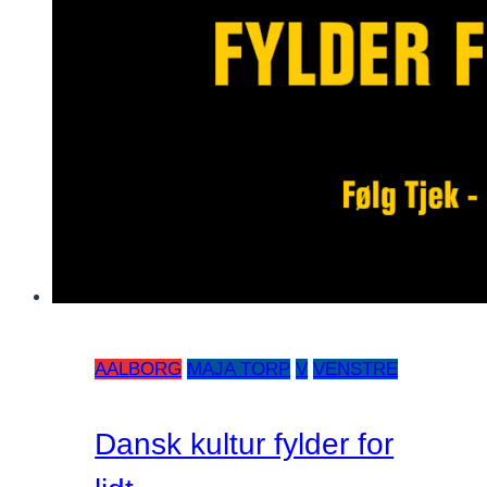
AALBORG
MAJA TORP
V
VENSTRE
Dansk kultur fylder for