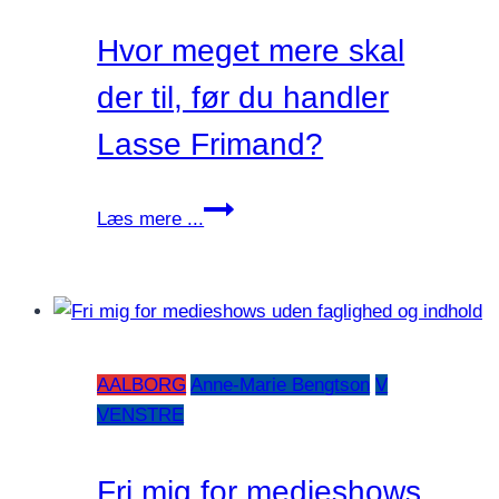
Hvor meget mere skal
der til, før du handler
Lasse Frimand?
Hvor
Læs mere ...
meget
mere
skal
der
til,
AALBORG
Anne-Marie Bengtson
V
før
VENSTRE
du
handler
Lasse
Fri mig for medieshows