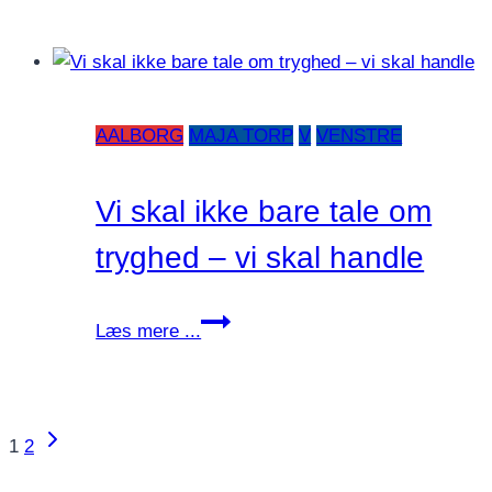
broen
til
erhvervslivet
AALBORG
MAJA TORP
V
VENSTRE
Vi skal ikke bare tale om
tryghed – vi skal handle
Vi
Læs mere ...
skal
ikke
bare
tale
Næste
Side
1
2
om
side