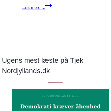
Stefan
Læs mere ...
Karlborg(V)
om
Camperforbud
på
Løkken
strand:
Ærgerligt
–
Ugens mest læste på Tjek
grænsende
Nordjyllands.dk
til
skammeligt!