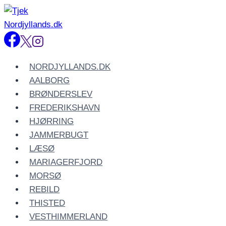
Fortsæt
til
indhold
NORDJYLLANDS.DK
AALBORG
BRØNDERSLEV
FREDERIKSHAVN
HJØRRING
JAMMERBUGT
LÆSØ
MARIAGERFJORD
MORSØ
REBILD
THISTED
VESTHIMMERLAND