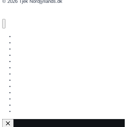
© 2026 Tjek Nordjyllands.dk
NORDJYLLANDS.DK
AALBORG
BRØNDERSLEV
FREDERIKSHAVN
HJØRRING
JAMMERBUGT
LÆSØ
MARIAGERFJORD
MORSØ
REBILD
THISTED
VESTHIMMERLAND
REGION NORDJYLLAND