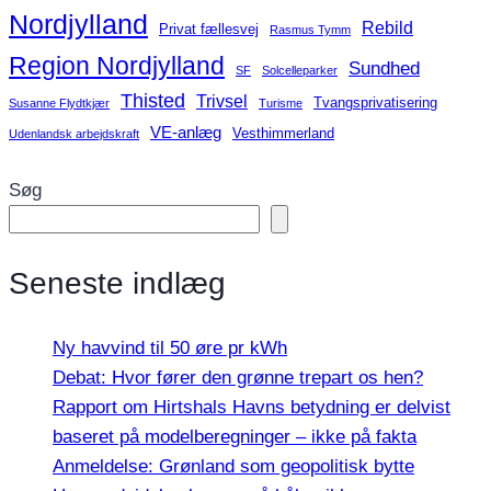
Nordjylland
Rebild
Privat fællesvej
Rasmus Tymm
Region Nordjylland
Sundhed
SF
Solcelleparker
Thisted
Trivsel
Tvangsprivatisering
Susanne Flydtkjær
Turisme
VE-anlæg
Vesthimmerland
Udenlandsk arbejdskraft
Søg
Seneste indlæg
Ny havvind til 50 øre pr kWh
Debat: Hvor fører den grønne trepart os hen?
Rapport om Hirtshals Havns betydning er delvist
baseret på modelberegninger – ikke på fakta
Anmeldelse: Grønland som geopolitisk bytte