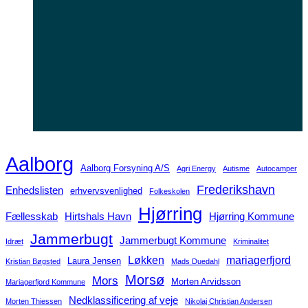
Aalborg
Aalborg Forsyning A/S
Agri Energy
Autisme
Autocamper
Frederikshavn
Enhedslisten
erhvervsvenlighed
Folkeskolen
Hjørring
Fællesskab
Hirtshals Havn
Hjørring Kommune
Jammerbugt
Jammerbugt Kommune
Idræt
Kriminalitet
Løkken
mariagerfjord
Laura Jensen
Kristian Bøgsted
Mads Duedahl
Morsø
Mors
Morten Arvidsson
Mariagerfjord Kommune
Nedklassificering af veje
Morten Thiessen
Nikolaj Christian Andersen