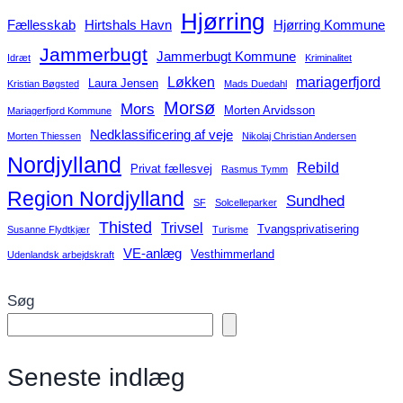
Hjørring
Fællesskab
Hirtshals Havn
Hjørring Kommune
Jammerbugt
Jammerbugt Kommune
Idræt
Kriminalitet
Løkken
mariagerfjord
Laura Jensen
Kristian Bøgsted
Mads Duedahl
Morsø
Mors
Morten Arvidsson
Mariagerfjord Kommune
Nedklassificering af veje
Morten Thiessen
Nikolaj Christian Andersen
Nordjylland
Rebild
Privat fællesvej
Rasmus Tymm
Region Nordjylland
Sundhed
SF
Solcelleparker
Thisted
Trivsel
Tvangsprivatisering
Susanne Flydtkjær
Turisme
VE-anlæg
Vesthimmerland
Udenlandsk arbejdskraft
Søg
Seneste indlæg