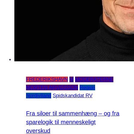
FREDERIKSHAVN
M
MODERATERNE
MORTEN ARVIDSSON
Region
Nordjylland
Spidskandidat RV
Fra siloer til sammenhæng – og fra
sparelogik til menneskeligt
overskud