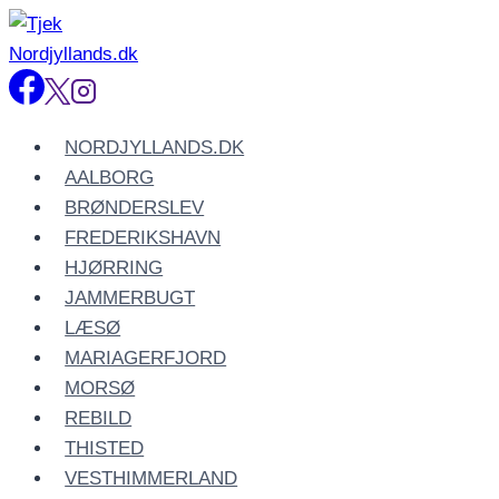
Fortsæt
til
indhold
NORDJYLLANDS.DK
AALBORG
BRØNDERSLEV
FREDERIKSHAVN
HJØRRING
JAMMERBUGT
LÆSØ
MARIAGERFJORD
MORSØ
REBILD
THISTED
VESTHIMMERLAND