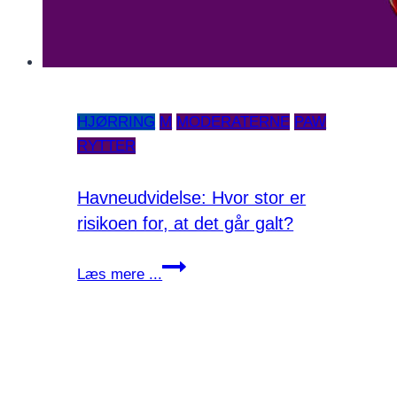
HJØRRING
M
MODERATERNE
PAW
RYTTER
Havneudvidelse: Hvor stor er
risikoen for, at det går galt?
Havneudvidelse:
Læs mere ...
Hvor
stor
er
risikoen
for,