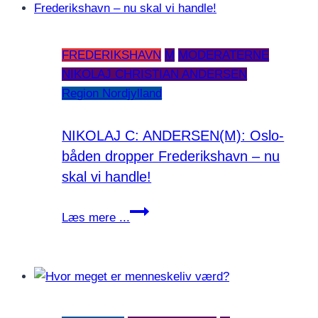
FREDERIKSHAVN
M
MODERATERNE
NIKOLAJ CHRISTIAN ANDERSEN
Region Nordjylland
NIKOLAJ C: ANDERSEN(M): Oslo-
båden dropper Frederikshavn – nu
skal vi handle!
NIKOLAJ
Læs mere ...
C:
ANDERSEN(M):
Oslo-
båden
dropper