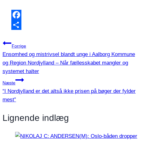
Facebook
Share
Indlægsnavigation
Forrige
Ensomhed og mistrivsel blandt unge i Aalborg Kommune
og Region Nordjylland – Når fællesskabet mangler og
systemet halter
Næste
“I Nordjylland er det altså ikke prisen på bøger der fylder
mest”
Lignende indlæg