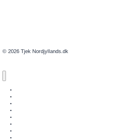
© 2026 Tjek Nordjyllands.dk
NORDJYLLANDS.DK
AALBORG
BRØNDERSLEV
FREDERIKSHAVN
HJØRRING
JAMMERBUGT
LÆSØ
MARIAGERFJORD