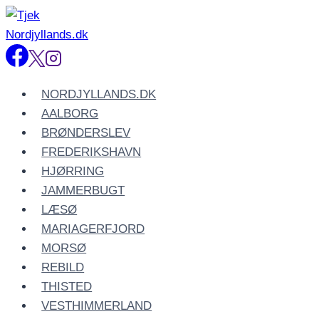
Fortsæt
til
indhold
NORDJYLLANDS.DK
AALBORG
BRØNDERSLEV
FREDERIKSHAVN
HJØRRING
JAMMERBUGT
LÆSØ
MARIAGERFJORD
MORSØ
REBILD
THISTED
VESTHIMMERLAND