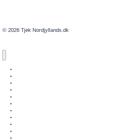
© 2026 Tjek Nordjyllands.dk
NORDJYLLANDS.DK
AALBORG
BRØNDERSLEV
FREDERIKSHAVN
HJØRRING
JAMMERBUGT
LÆSØ
MARIAGERFJORD
MORSØ
REBILD
THISTED