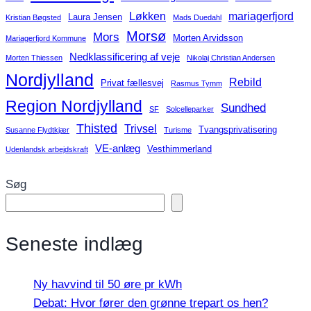
Løkken
mariagerfjord
Laura Jensen
Kristian Bøgsted
Mads Duedahl
Morsø
Mors
Morten Arvidsson
Mariagerfjord Kommune
Nedklassificering af veje
Morten Thiessen
Nikolaj Christian Andersen
Nordjylland
Rebild
Privat fællesvej
Rasmus Tymm
Region Nordjylland
Sundhed
SF
Solcelleparker
Thisted
Trivsel
Tvangsprivatisering
Susanne Flydtkjær
Turisme
VE-anlæg
Vesthimmerland
Udenlandsk arbejdskraft
Søg
Seneste indlæg
Ny havvind til 50 øre pr kWh
Debat: Hvor fører den grønne trepart os hen?