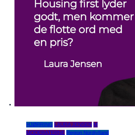
HJØRRING
LAURA JENSEN
M
MODERATERNE
Region Nordjylland