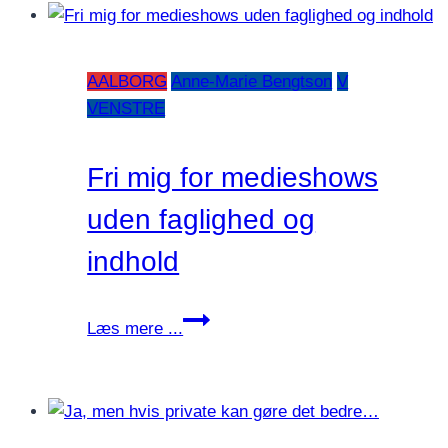
med
sten
og
AALBORG
Anne-Marie Bengtson
V
glashuse?
VENSTRE
Fri mig for medieshows
uden faglighed og
indhold
Fri
Læs mere ...
mig
for
medieshows
uden