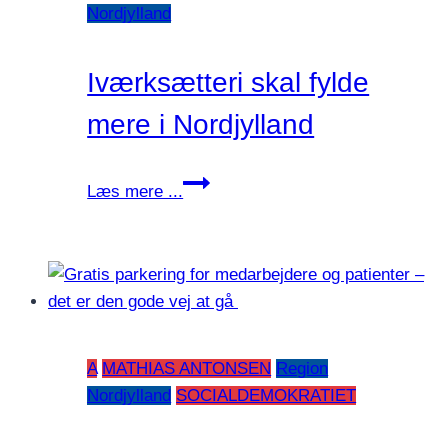
Nordjylland
Iværksætteri skal fylde
mere i Nordjylland
Iværksætteri
Læs mere ...
skal
fylde
mere
i
Nordjylland
A
MATHIAS ANTONSEN
Region
Nordjylland
SOCIALDEMOKRATIET