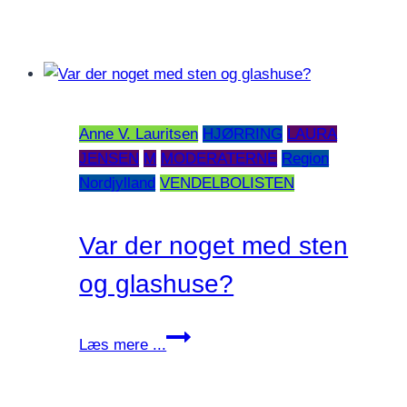
Anne V. Lauritsen
HJØRRING
LAURA
JENSEN
M
MODERATERNE
Region
Nordjylland
VENDELBOLISTEN
Var der noget med sten
og glashuse?
Var
Læs mere ...
der
noget