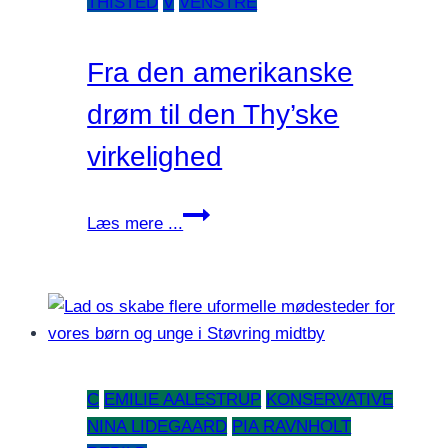
THISTED
V
VENSTRE
Fra den amerikanske
drøm til den Thy’ske
virkelighed
Fra
Læs mere ...
den
amerikanske
drøm
til
den
Thy’ske
C
EMILIE AALESTRUP
KONSERVATIVE
virkelighed
NINA LIDEGAARD
PIA RAVNHOLT