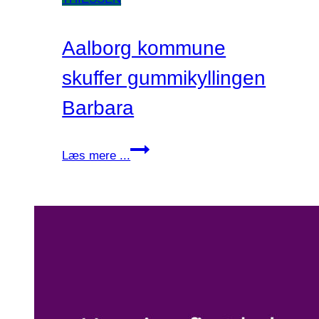
Aalborg kommune
skuffer gummikyllingen
Barbara
Aalborg
Læs mere ...
kommune
skuffer
gummikyllingen
Barbara