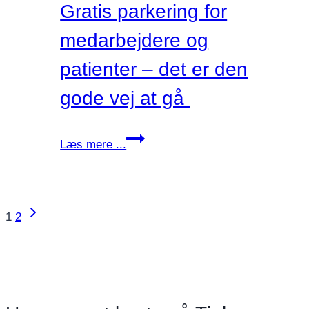
Gratis parkering for
medarbejdere og
patienter – det er den
gode vej at gå
Gratis
Læs mere ...
parkering
for
medarbejdere
og
Næste
Side
1
2
patienter
side
navigation
–
det
er
den