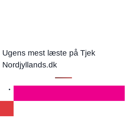
lyder
godt,
men
kommer
de
flotte
ord
Ugens mest læste på Tjek
med
Nordjyllands.dk
en
pris?