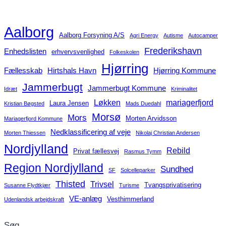
Aalborg
Aalborg Forsyning A/S
Agri Energy
Autisme
Autocamper
Frederikshavn
Enhedslisten
erhvervsvenlighed
Folkeskolen
Hjørring
Fællesskab
Hirtshals Havn
Hjørring Kommune
Jammerbugt
Jammerbugt Kommune
Idræt
Kriminalitet
Løkken
mariagerfjord
Laura Jensen
Kristian Bøgsted
Mads Duedahl
Morsø
Mors
Morten Arvidsson
Mariagerfjord Kommune
Nedklassificering af veje
Morten Thiessen
Nikolaj Christian Andersen
Nordjylland
Rebild
Privat fællesvej
Rasmus Tymm
Region Nordjylland
Sundhed
SF
Solcelleparker
Thisted
Trivsel
Tvangsprivatisering
Susanne Flydtkjær
Turisme
VE-anlæg
Vesthimmerland
Udenlandsk arbejdskraft
Søg