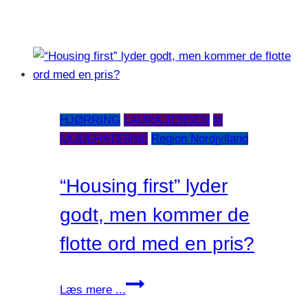
HJØRRING
LAURA JENSEN
M
MODERATERNE
Region Nordjylland
“Housing first” lyder
godt, men kommer de
flotte ord med en pris?
“Housing
Læs mere ...
first”