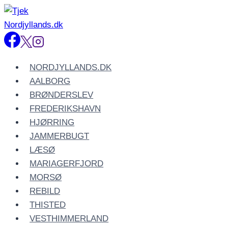
Fortsæt
til
indhold
NORDJYLLANDS.DK
AALBORG
BRØNDERSLEV
FREDERIKSHAVN
HJØRRING
JAMMERBUGT
LÆSØ
MARIAGERFJORD
MORSØ
REBILD
THISTED
VESTHIMMERLAND