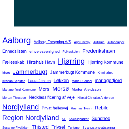
Aalborg
Aalborg Forsyning A/S
Agri Energy
Autisme
Autocamper
Frederikshavn
Enhedslisten
erhvervsvenlighed
Folkeskolen
Hjørring
Fællesskab
Hirtshals Havn
Hjørring Kommune
Jammerbugt
Jammerbugt Kommune
Idræt
Kriminalitet
Løkken
mariagerfjord
Laura Jensen
Kristian Bøgsted
Mads Duedahl
Morsø
Mors
Morten Arvidsson
Mariagerfjord Kommune
Nedklassificering af veje
Morten Thiessen
Nikolaj Christian Andersen
Nordjylland
Rebild
Privat fællesvej
Rasmus Tymm
Region Nordjylland
Sundhed
SF
Solcelleparker
Thisted
Trivsel
Tvangsprivatisering
Susanne Flydtkjær
Turisme