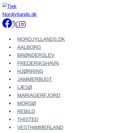
Fortsæt
til
indhold
NORDJYLLANDS.DK
AALBORG
BRØNDERSLEV
FREDERIKSHAVN
HJØRRING
JAMMERBUGT
LÆSØ
MARIAGERFJORD
MORSØ
REBILD
THISTED
VESTHIMMERLAND