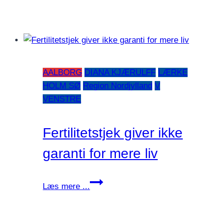
AALBORG
DIANA KJÆRULFF
LÆRKE
HOLM SØ
Region Nordjylland
V
VENSTRE
Fertilitetstjek giver ikke
garanti for mere liv
Fertilitetstjek
Læs mere ...
giver
ikke