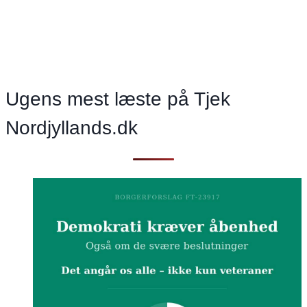
garanti
for
mere
liv
Ugens mest læste på Tjek
Nordjyllands.dk