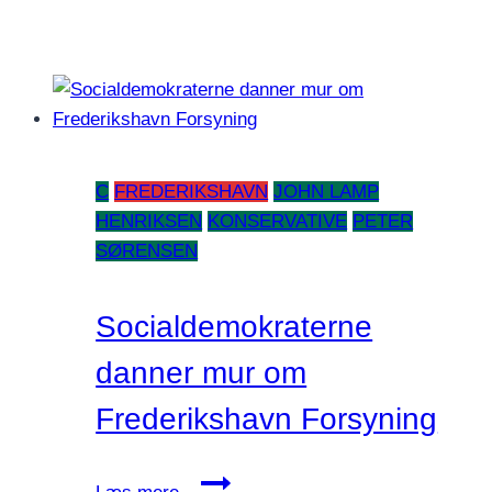
C
FREDERIKSHAVN
JOHN LAMP
HENRIKSEN
KONSERVATIVE
PETER
SØRENSEN
Socialdemokraterne
danner mur om
Frederikshavn Forsyning
Socialdemokraterne