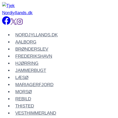
Fortsæt
til
indhold
NORDJYLLANDS.DK
AALBORG
BRØNDERSLEV
FREDERIKSHAVN
HJØRRING
JAMMERBUGT
LÆSØ
MARIAGERFJORD
MORSØ
REBILD
THISTED
VESTHIMMERLAND