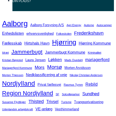
DIN
PLADS?
Aalborg
Aalborg Forsyning A/S
Agri Energy
Autisme
Autocamper
Frederikshavn
Enhedslisten
erhvervsvenlighed
Folkeskolen
Hjørring
Fællesskab
Hirtshals Havn
Hjørring Kommune
Jammerbugt
Jammerbugt Kommune
Idræt
Kriminalitet
Løkken
mariagerfjord
Laura Jensen
Kristian Bøgsted
Mads Duedahl
Morsø
Mors
Morten Arvidsson
Mariagerfjord Kommune
Nedklassificering af veje
Morten Thiessen
Nikolaj Christian Andersen
Nordjylland
Rebild
Privat fællesvej
Rasmus Tymm
Region Nordjylland
Sundhed
SF
Solcelleparker
Thisted
Trivsel
Tvangsprivatisering
Susanne Flydtkjær
Turisme
VE-anlæg
Vesthimmerland
Udenlandsk arbejdskraft