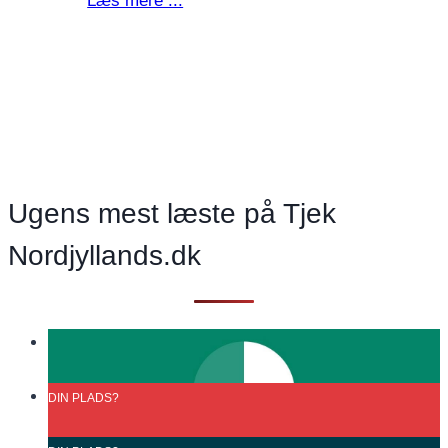
Læs mere ...
danner
mur
om
Frederikshavn
Forsyning
Ugens mest læste på Tjek
Nordjyllands.dk
DIN
PLADS?