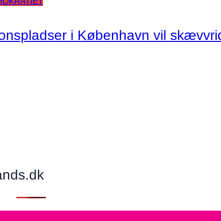
MOKRATIET
tionspladser i København vil skævvri
ands.dk