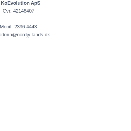
f KoEvolution ApS
Cvr. 42148407
Mobil: 2396 4443
 admin@nordjyllands.dk