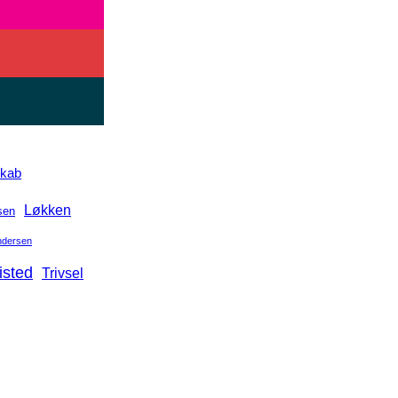
skab
Løkken
sen
Andersen
isted
Trivsel