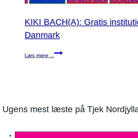
A
JAMMERBUGT
KIKI BILLE BACH
SOCIALDE
KIKI BACH(A): Gratis institu
Danmark
KIKI
Læs mere ...
BACH(A):
Gratis
institutionspladser
i
København
vil
Ugens mest læste på Tjek Nordjyll
skævvride
Danmark