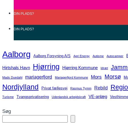
DIN
PLADS?
DIN
PLADS?
Aalborg
Aalborg Forsyning A/S
Agri Energy
Autisme
Autocamper
Hjørring
Jamme
Hirtshals Havn
Hjørring Kommune
Idræt
Morsø
Mors
mariagerfjord
Mo
Mads Duedahl
Mariagerfjord Kommune
Nordjylland
Regio
Rebild
Privat fællesvej
Rasmus Tymm
VE-anlæg
Tvangsprivatisering
Vesthimme
Turisme
Udenlandsk arbejdskraft
Søg