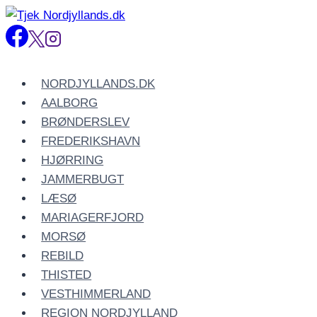
Fortsæt
til
indhold
NORDJYLLANDS.DK
AALBORG
BRØNDERSLEV
FREDERIKSHAVN
HJØRRING
JAMMERBUGT
LÆSØ
MARIAGERFJORD
MORSØ
REBILD
THISTED
VESTHIMMERLAND
REGION NORDJYLLAND