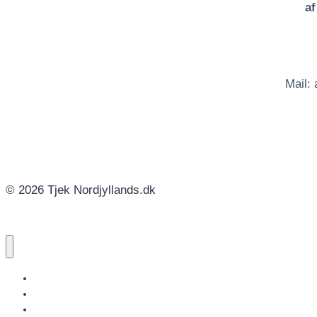
a
Mail:
© 2026 Tjek Nordjyllands.dk
NORDJYLLANDS.DK
AALBORG
BRØNDERSLEV