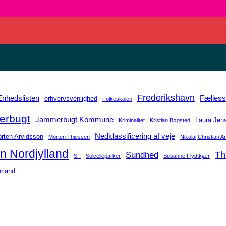
Frederikshavn
Enhedslisten
Fælles
erhvervsvenlighed
Folkeskolen
rbugt
Jammerbugt Kommune
Laura Jen
Kriminalitet
Kristian Bøgsted
Nedklassificering af veje
rten Arvidsson
Morten Thiessen
Nikolaj Christian 
n Nordjylland
Sundhed
Th
SF
Solcelleparker
Susanne Flydtkjær
rland