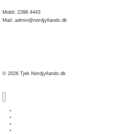
Mobil: 2396 4443
Mail: admin@nordjyllands.dk
© 2026 Tjek Nordjyllands.dk
NORDJYLLANDS.DK
AALBORG
BRØNDERSLEV
FREDERIKSHAVN