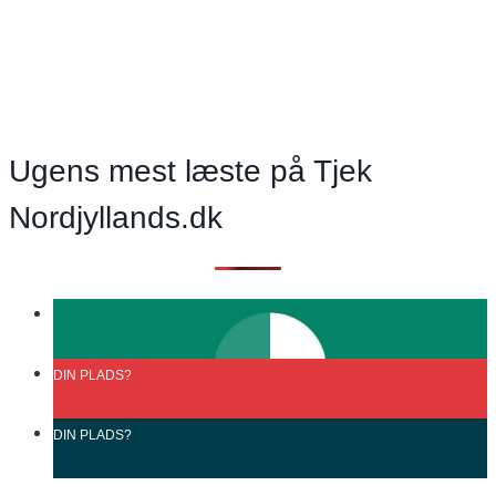
Vi
vil
lempe
lovgivningen
i
Ugens mest læste på Tjek
landdistrikterne
Nordjyllands.dk
DIN
PLADS?
DIN
PLADS?