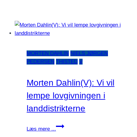
MORTEN DAHLIN
NIELS JØRGEN
PEDERSEN
THISTED
V
Morten Dahlin(V): Vi vil
lempe lovgivningen i
landdistrikterne
Morten
Læs mere ...
Dahlin(V):