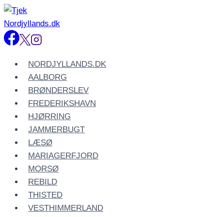
Fortsæt
til
indhold
NORDJYLLANDS.DK
AALBORG
BRØNDERSLEV
FREDERIKSHAVN
HJØRRING
JAMMERBUGT
LÆSØ
MARIAGERFJORD
MORSØ
REBILD
THISTED
VESTHIMMERLAND