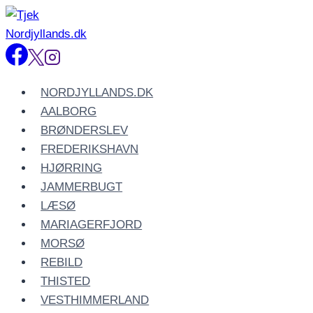
Fortsæt
til
indhold
NORDJYLLANDS.DK
AALBORG
BRØNDERSLEV
FREDERIKSHAVN
HJØRRING
JAMMERBUGT
LÆSØ
MARIAGERFJORD
MORSØ
REBILD
THISTED
VESTHIMMERLAND