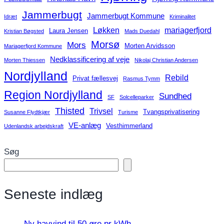
Jammerbugt
Jammerbugt Kommune
Idræt
Kriminalitet
Løkken
mariagerfjord
Laura Jensen
Kristian Bøgsted
Mads Duedahl
Morsø
Mors
Morten Arvidsson
Mariagerfjord Kommune
Nedklassificering af veje
Morten Thiessen
Nikolaj Christian Andersen
Nordjylland
Rebild
Privat fællesvej
Rasmus Tymm
Region Nordjylland
Sundhed
SF
Solcelleparker
Thisted
Trivsel
Tvangsprivatisering
Susanne Flydtkjær
Turisme
VE-anlæg
Vesthimmerland
Udenlandsk arbejdskraft
Søg
Seneste indlæg
Ny havvind til 50 øre pr kWh