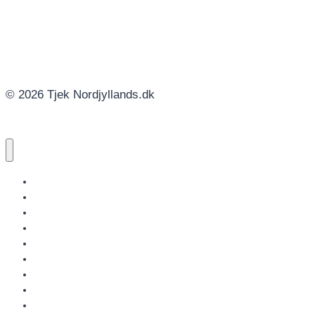
© 2026 Tjek Nordjyllands.dk
NORDJYLLANDS.DK
AALBORG
BRØNDERSLEV
FREDERIKSHAVN
HJØRRING
JAMMERBUGT
LÆSØ
MARIAGERFJORD
MORSØ