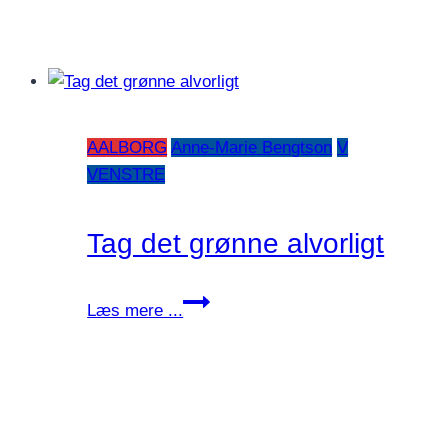
AALBORG
Anne-Marie Bengtson
V
VENSTRE
Tag det grønne alvorligt
Tag
Læs mere ...
det
grønne
alvorligt