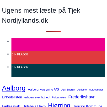
Ugens mest læste på Tjek
Nordjyllands.dk
DIN
PLADS?
DIN
PLADS?
Aalborg
Aalborg Forsyning A/S
Agri Energy
Autisme
Autocamper
Frederikshavn
Enhedslisten
erhvervsvenlighed
Folkeskolen
Hjørring
Fællesskab
Hirtshals Havn
Hjørring Kommune