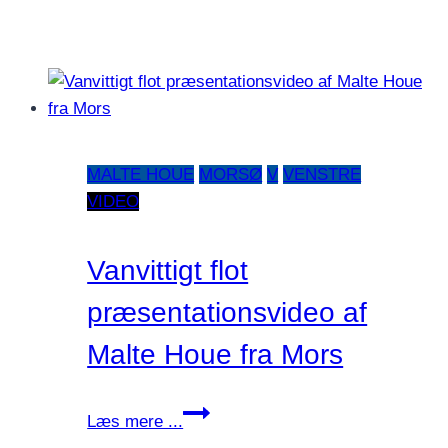
MALTE HOUE
MORSØ
V
VENSTRE
VIDEO
Vanvittigt flot
præsentationsvideo af
Malte Houe fra Mors
Vanvittigt
Læs mere ...
flot