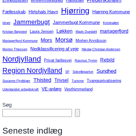
Frederikshavn
Enhedslisten
erhvervsvenlighed
Folkeskolen
Hjørring
Fællesskab
Hirtshals Havn
Hjørring Kommune
Jammerbugt
Jammerbugt Kommune
Idræt
Kriminalitet
Løkken
mariagerfjord
Laura Jensen
Kristian Bøgsted
Mads Duedahl
Morsø
Mors
Morten Arvidsson
Mariagerfjord Kommune
Nedklassificering af veje
Morten Thiessen
Nikolaj Christian Andersen
Nordjylland
Rebild
Privat fællesvej
Rasmus Tymm
Region Nordjylland
Sundhed
SF
Solcelleparker
Thisted
Trivsel
Tvangsprivatisering
Susanne Flydtkjær
Turisme
VE-anlæg
Vesthimmerland
Udenlandsk arbejdskraft
Søg
Seneste indlæg