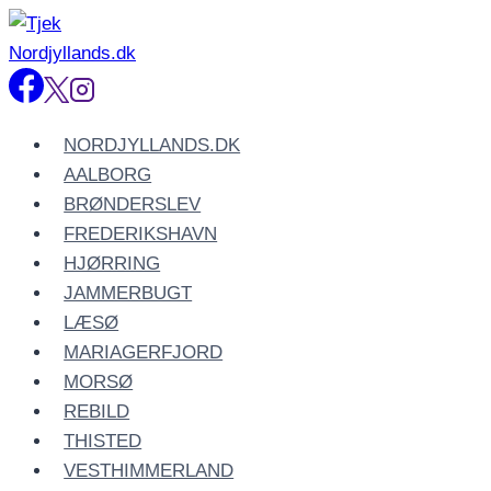
Fortsæt
til
indhold
NORDJYLLANDS.DK
AALBORG
BRØNDERSLEV
FREDERIKSHAVN
HJØRRING
JAMMERBUGT
LÆSØ
MARIAGERFJORD
MORSØ
REBILD
THISTED
VESTHIMMERLAND