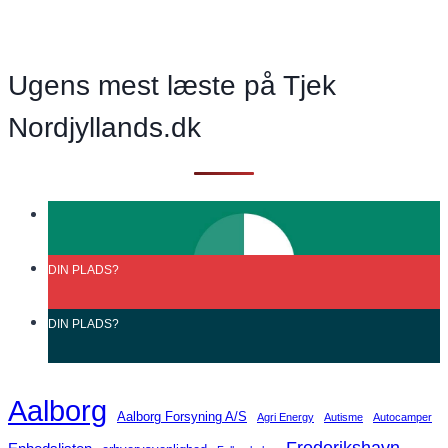
sættes
bag
hegn
Ugens mest læste på Tjek
Nordjyllands.dk
DIN
PLADS?
DIN
PLADS?
Aalborg
Aalborg Forsyning A/S
Agri Energy
Autisme
Autocamper