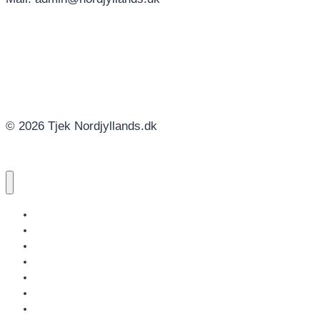
© 2026 Tjek Nordjyllands.dk
NORDJYLLANDS.DK
AALBORG
BRØNDERSLEV
FREDERIKSHAVN
HJØRRING
JAMMERBUGT
LÆSØ