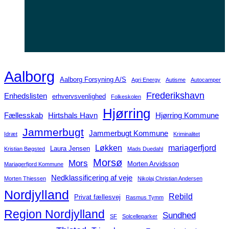
Aalborg
Aalborg Forsyning A/S
Agri Energy
Autisme
Autocamper
Frederikshavn
Enhedslisten
erhvervsvenlighed
Folkeskolen
Hjørring
Fællesskab
Hirtshals Havn
Hjørring Kommune
Jammerbugt
Jammerbugt Kommune
Idræt
Kriminalitet
Løkken
mariagerfjord
Laura Jensen
Kristian Bøgsted
Mads Duedahl
Morsø
Mors
Morten Arvidsson
Mariagerfjord Kommune
Nedklassificering af veje
Morten Thiessen
Nikolaj Christian Andersen
Nordjylland
Rebild
Privat fællesvej
Rasmus Tymm
Region Nordjylland
Sundhed
SF
Solcelleparker