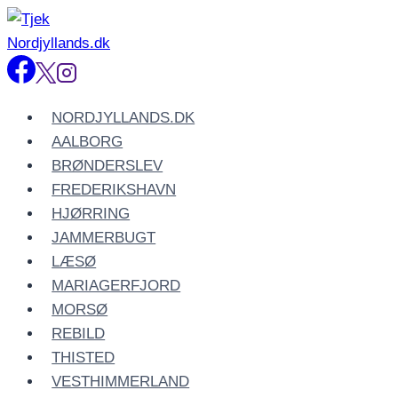
Fortsæt
til
indhold
NORDJYLLANDS.DK
AALBORG
BRØNDERSLEV
FREDERIKSHAVN
HJØRRING
JAMMERBUGT
LÆSØ
MARIAGERFJORD
MORSØ
REBILD
THISTED
VESTHIMMERLAND