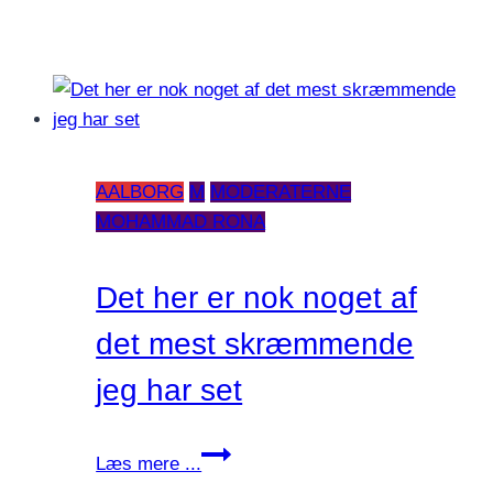
AALBORG
M
MODERATERNE
MOHAMMAD RONA
Det her er nok noget af
det mest skræmmende
jeg har set
Det
Læs mere ...
her