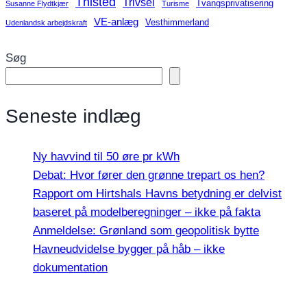
Thisted
Trivsel
Tvangsprivatisering
Susanne Flydtkjær
Turisme
VE-anlæg
Vesthimmerland
Udenlandsk arbejdskraft
Søg
Seneste indlæg
Ny havvind til 50 øre pr kWh
Debat: Hvor fører den grønne trepart os hen?
Rapport om Hirtshals Havns betydning er delvist
baseret på modelberegninger – ikke på fakta
Anmeldelse: Grønland som geopolitisk bytte
Havneudvidelse bygger på håb – ikke
dokumentation