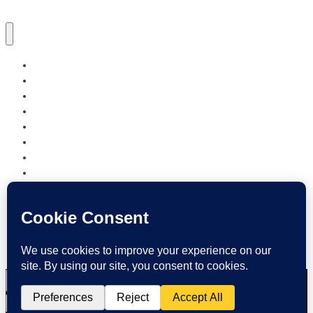
NORDJYLLANDS.DK
AALBORG
BRØNDERSLEV
FREDERIKSHAVN
HJØRRING
JAMMERBUGT
LÆSØ
MARIAGERFJORD
MORSØ
REBILD
THISTED
VESTHIMMERLAND
REGION NORDJYLLAND
Søg