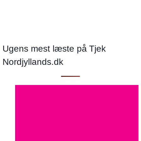
er
nok
noget
af
det
Ugens mest læste på Tjek
mest
skræmmende
Nordjyllands.dk
jeg
har
set