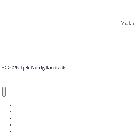
Mail:
© 2026 Tjek Nordjyllands.dk
NORDJYLLANDS.DK
AALBORG
BRØNDERSLEV
FREDERIKSHAVN
HJØRRING