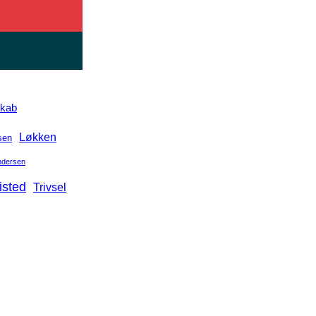
skab
Løkken
sen
Andersen
isted
Trivsel