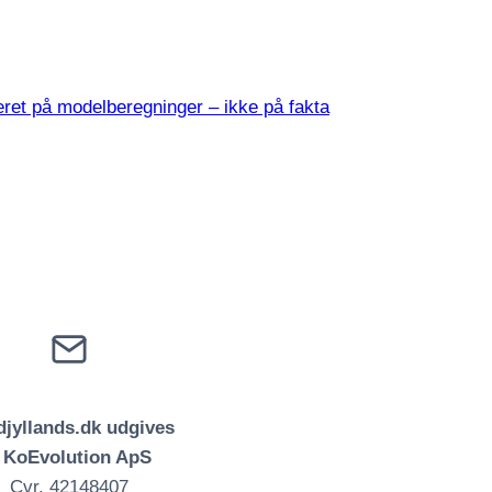
ret på modelberegninger – ikke på fakta
jyllands.dk udgives
f KoEvolution ApS
Cvr. 42148407