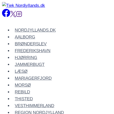
Fortsæt
til
indhold
NORDJYLLANDS.DK
AALBORG
BRØNDERSLEV
FREDERIKSHAVN
HJØRRING
JAMMERBUGT
LÆSØ
MARIAGERFJORD
MORSØ
REBILD
THISTED
VESTHIMMERLAND
REGION NORDJYLLAND