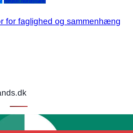
M
Region Nordjylland
or for faglighed og sammenhæng
ands.dk