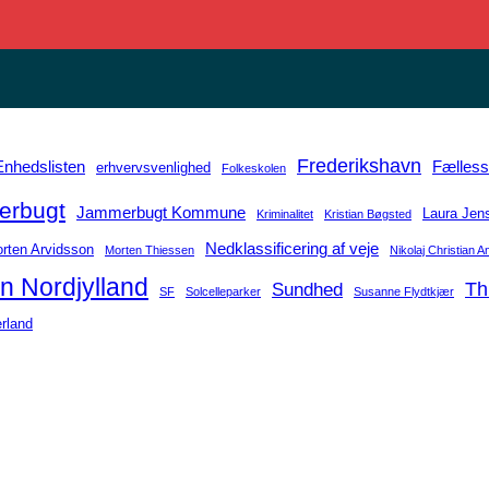
Frederikshavn
Enhedslisten
Fælles
erhvervsvenlighed
Folkeskolen
rbugt
Jammerbugt Kommune
Laura Jen
Kriminalitet
Kristian Bøgsted
Nedklassificering af veje
rten Arvidsson
Morten Thiessen
Nikolaj Christian 
n Nordjylland
Sundhed
Th
SF
Solcelleparker
Susanne Flydtkjær
rland