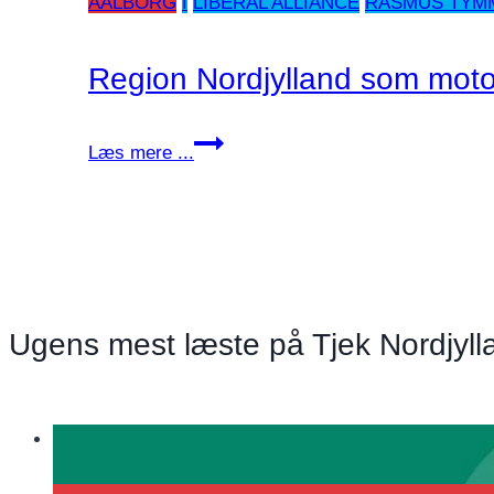
AALBORG
I
LIBERAL ALLIANCE
RASMUS TYM
Region Nordjylland som mot
Region
Læs mere ...
Nordjylland
som
motor
for
faglighed
og
Ugens mest læste på Tjek Nordjyll
sammenhæng