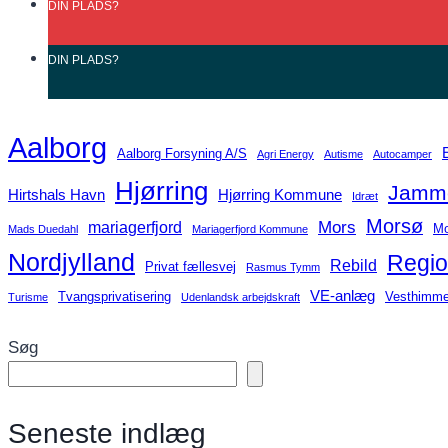
DIN
PLADS?
DIN
PLADS?
Aalborg
Aalborg Forsyning A/S
Agri Energy
Autisme
Autocamper
Hjørring
Jamme
Hirtshals Havn
Hjørring Kommune
Idræt
Morsø
Mors
mariagerfjord
Mo
Mads Duedahl
Mariagerfjord Kommune
Nordjylland
Regio
Rebild
Privat fællesvej
Rasmus Tymm
VE-anlæg
Tvangsprivatisering
Vesthimme
Turisme
Udenlandsk arbejdskraft
Søg
Seneste indlæg