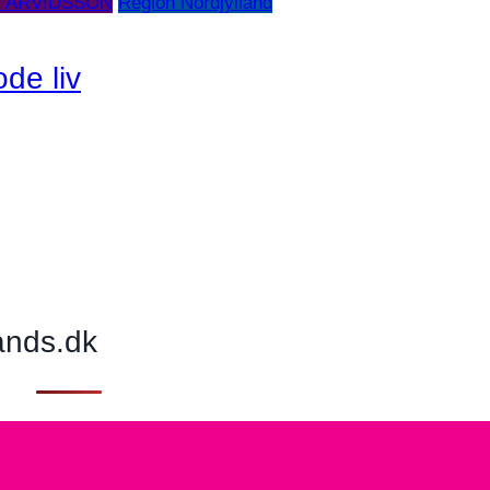
 ARVIDSSON
Region Nordjylland
ode liv
ands.dk