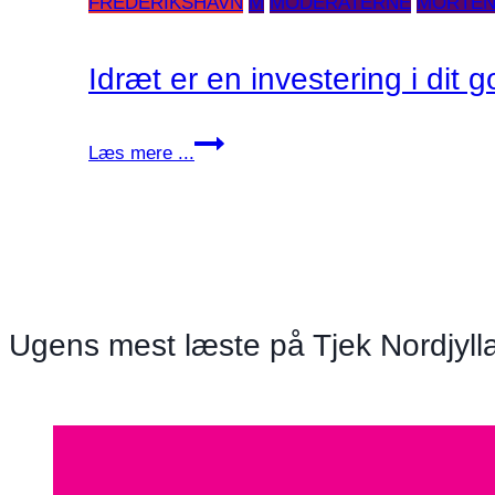
FREDERIKSHAVN
M
MODERATERNE
MORTEN
Idræt er en investering i dit g
Idræt
Læs mere ...
er
en
investering
i
dit
gode
Ugens mest læste på Tjek Nordjyll
liv