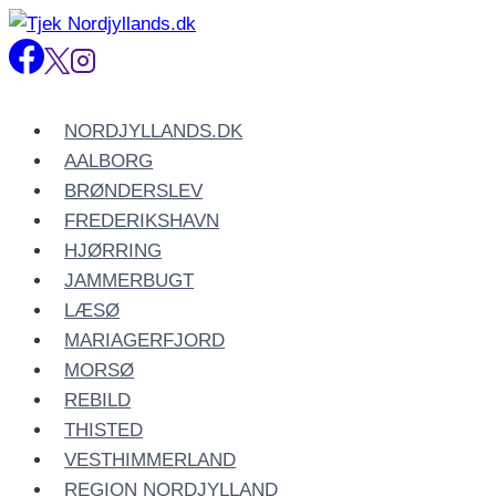
Fortsæt
til
indhold
NORDJYLLANDS.DK
AALBORG
BRØNDERSLEV
FREDERIKSHAVN
HJØRRING
JAMMERBUGT
LÆSØ
MARIAGERFJORD
MORSØ
REBILD
THISTED
VESTHIMMERLAND
REGION NORDJYLLAND