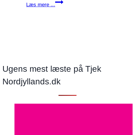
Vi
Læs mere ...
skyder
en
vældig
fart,
men
hvor
er
vi
Ugens mest læste på Tjek
egentlig
Nordjyllands.dk
på
vej
hen? Og
vil
vi
overhovedet
derhen?