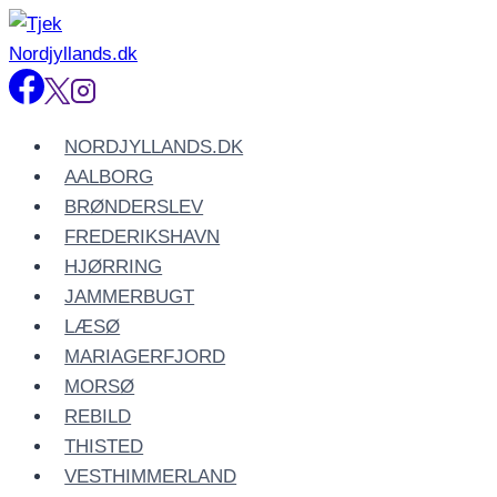
Fortsæt
til
indhold
NORDJYLLANDS.DK
AALBORG
BRØNDERSLEV
FREDERIKSHAVN
HJØRRING
JAMMERBUGT
LÆSØ
MARIAGERFJORD
MORSØ
REBILD
THISTED
VESTHIMMERLAND