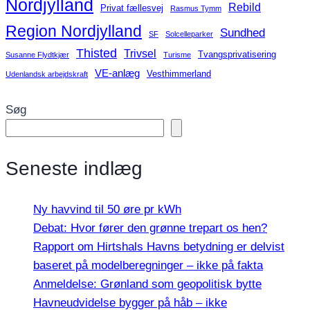
Nordjylland
Rebild
Privat fællesvej
Rasmus Tymm
Region Nordjylland
Sundhed
SF
Solcelleparker
Thisted
Trivsel
Tvangsprivatisering
Susanne Flydtkjær
Turisme
VE-anlæg
Vesthimmerland
Udenlandsk arbejdskraft
Søg
Seneste indlæg
Ny havvind til 50 øre pr kWh
Debat: Hvor fører den grønne trepart os hen?
Rapport om Hirtshals Havns betydning er delvist
baseret på modelberegninger – ikke på fakta
Anmeldelse: Grønland som geopolitisk bytte
Havneudvidelse bygger på håb – ikke