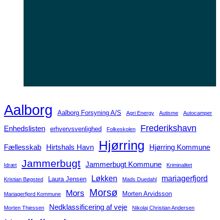
Aalborg
Aalborg Forsyning A/S
Agri Energy
Autisme
Autocamper
Frederikshavn
Enhedslisten
erhvervsvenlighed
Folkeskolen
Hjørring
Fællesskab
Hirtshals Havn
Hjørring Kommune
Jammerbugt
Jammerbugt Kommune
Idræt
Kriminalitet
Løkken
mariagerfjord
Laura Jensen
Kristian Bøgsted
Mads Duedahl
Morsø
Mors
Morten Arvidsson
Mariagerfjord Kommune
Nedklassificering af veje
Morten Thiessen
Nikolaj Christian Andersen