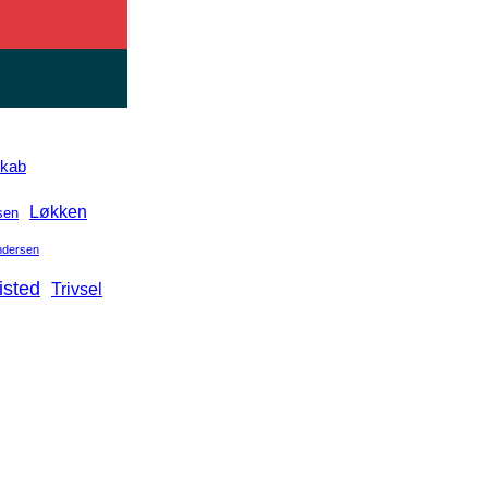
skab
Løkken
sen
Andersen
isted
Trivsel