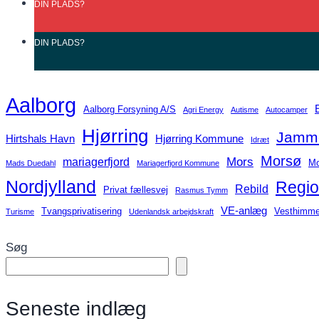
DIN
PLADS?
DIN
PLADS?
Aalborg
Aalborg Forsyning A/S
Agri Energy
Autisme
Autocamper
Hjørring
Jamme
Hirtshals Havn
Hjørring Kommune
Idræt
Morsø
Mors
mariagerfjord
Mo
Mads Duedahl
Mariagerfjord Kommune
Nordjylland
Regio
Rebild
Privat fællesvej
Rasmus Tymm
VE-anlæg
Tvangsprivatisering
Vesthimme
Turisme
Udenlandsk arbejdskraft
Søg
Seneste indlæg