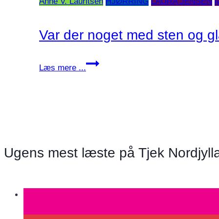
Anne V. Lauritsen
HJØRRING
LAURA JENSEN
Var der noget med sten og g
Var
Læs mere ...
der
noget
med
sten
og
glashuse?
Ugens mest læste på Tjek Nordjyll