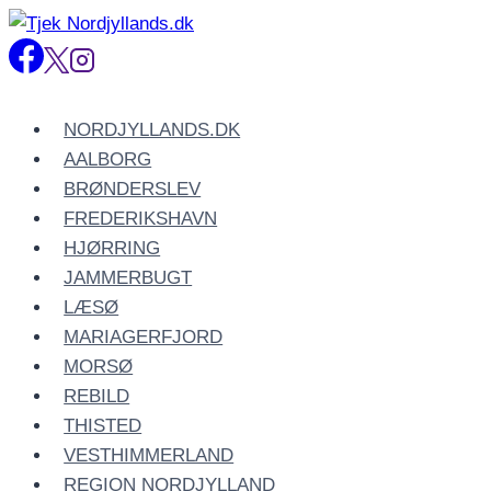
Fortsæt
til
indhold
NORDJYLLANDS.DK
AALBORG
BRØNDERSLEV
FREDERIKSHAVN
HJØRRING
JAMMERBUGT
LÆSØ
MARIAGERFJORD
MORSØ
REBILD
THISTED
VESTHIMMERLAND
REGION NORDJYLLAND