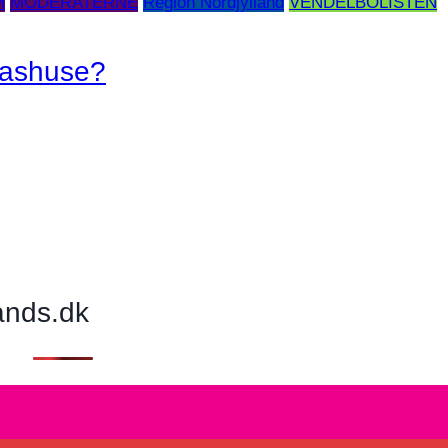
M
MODERATERNE
Region Nordjylland
VENDELBOLISTEN
lashuse?
ands.dk