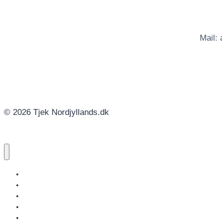
Mail:
© 2026 Tjek Nordjyllands.dk
NORDJYLLANDS.DK
AALBORG
BRØNDERSLEV
FREDERIKSHAVN
HJØRRING