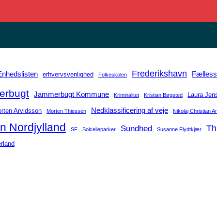
Frederikshavn
Enhedslisten
Fælles
erhvervsvenlighed
Folkeskolen
rbugt
Jammerbugt Kommune
Laura Jen
Kriminalitet
Kristian Bøgsted
Nedklassificering af veje
rten Arvidsson
Morten Thiessen
Nikolaj Christian 
n Nordjylland
Sundhed
Th
SF
Solcelleparker
Susanne Flydtkjær
rland