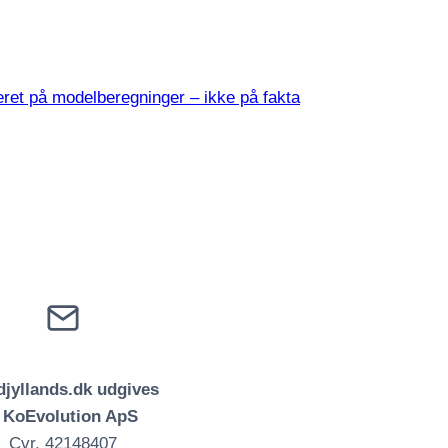
ret på modelberegninger – ikke på fakta
jyllands.dk udgives
f KoEvolution ApS
Cvr. 42148407