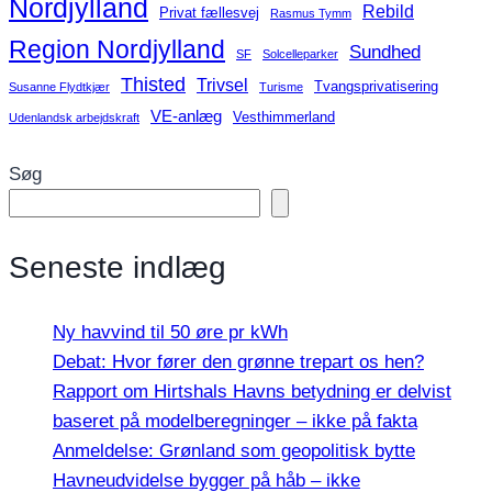
Nordjylland
Rebild
Privat fællesvej
Rasmus Tymm
Region Nordjylland
Sundhed
SF
Solcelleparker
Thisted
Trivsel
Tvangsprivatisering
Susanne Flydtkjær
Turisme
VE-anlæg
Vesthimmerland
Udenlandsk arbejdskraft
Søg
Seneste indlæg
Ny havvind til 50 øre pr kWh
Debat: Hvor fører den grønne trepart os hen?
Rapport om Hirtshals Havns betydning er delvist
baseret på modelberegninger – ikke på fakta
Anmeldelse: Grønland som geopolitisk bytte
Havneudvidelse bygger på håb – ikke