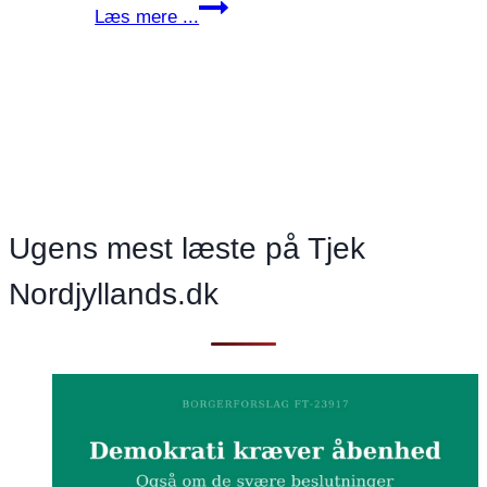
Socialdemokratiet
Læs mere ...
i
Aalborg
vil
bekæmpe
vanedannende
evighedsscrolling
Ugens mest læste på Tjek
Nordjyllands.dk