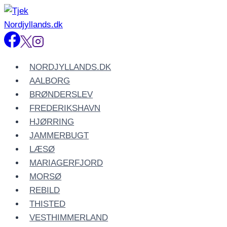
Fortsæt
til
indhold
NORDJYLLANDS.DK
AALBORG
BRØNDERSLEV
FREDERIKSHAVN
HJØRRING
JAMMERBUGT
LÆSØ
MARIAGERFJORD
MORSØ
REBILD
THISTED
VESTHIMMERLAND