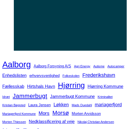
Aalborg
Aalborg Forsyning A/S
Agri Energy
Autisme
Autocamper
Frederikshavn
Enhedslisten
erhvervsvenlighed
Folkeskolen
Hjørring
Fællesskab
Hirtshals Havn
Hjørring Kommune
Jammerbugt
Jammerbugt Kommune
Idræt
Kriminalitet
Løkken
mariagerfjord
Laura Jensen
Kristian Bøgsted
Mads Duedahl
Morsø
Mors
Morten Arvidsson
Mariagerfjord Kommune
Nedklassificering af veje
Morten Thiessen
Nikolaj Christian Andersen