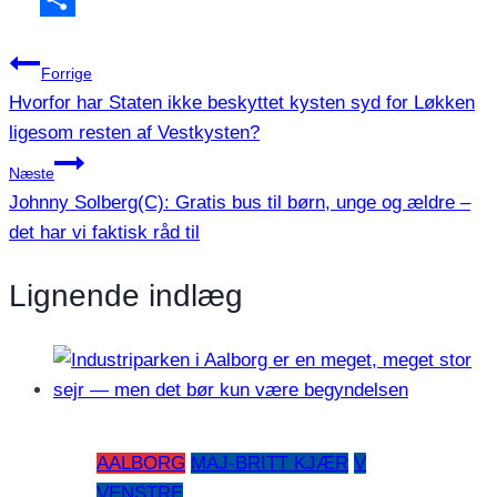
Share
Indlægsnavigation
Forrige
Hvorfor har Staten ikke beskyttet kysten syd for Løkken
ligesom resten af Vestkysten?
Næste
Johnny Solberg(C): Gratis bus til børn, unge og ældre –
det har vi faktisk råd til
Lignende indlæg
AALBORG
MAJ-BRITT KJÆR
V
VENSTRE