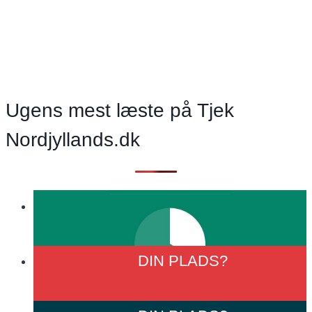
ikke
beskyttet
kysten
syd
for
Løkken
Ugens mest læste på Tjek
ligesom
Nordjyllands.dk
resten
af
Vestkysten?
DIN
PLADS?