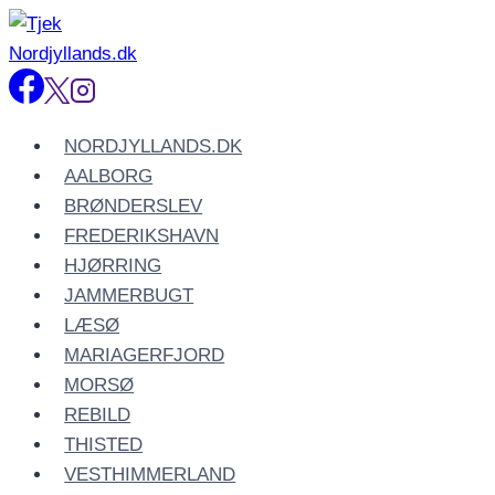
Fortsæt
til
indhold
NORDJYLLANDS.DK
AALBORG
BRØNDERSLEV
FREDERIKSHAVN
HJØRRING
JAMMERBUGT
LÆSØ
MARIAGERFJORD
MORSØ
REBILD
THISTED
VESTHIMMERLAND