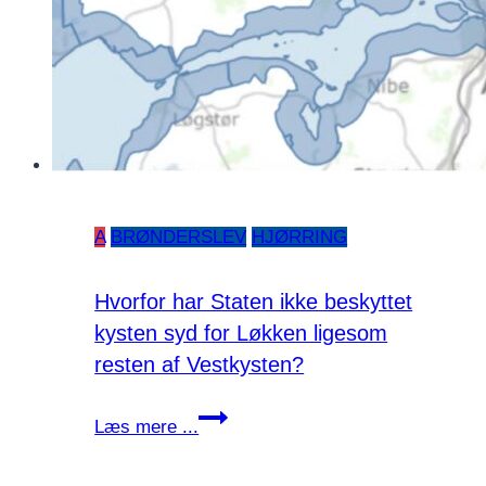
A
BRØNDERSLEV
HJØRRING
Hvorfor har Staten ikke beskyttet
kysten syd for Løkken ligesom
resten af Vestkysten?
Hvorfor
Læs mere ...
har
Staten