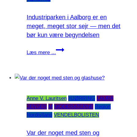
Industriparken i Aalborg er en
meget, meget stor sejr — men det
bør kun være begyndelsen
Industriparken
Læs mere ...
i
Aalborg
er
en
meget,
Anne V. Lauritsen
HJØRRING
LAURA
meget
JENSEN
M
MODERATERNE
Region
stor
Nordjylland
VENDELBOLISTEN
sejr
—
men
Var der noget med sten og