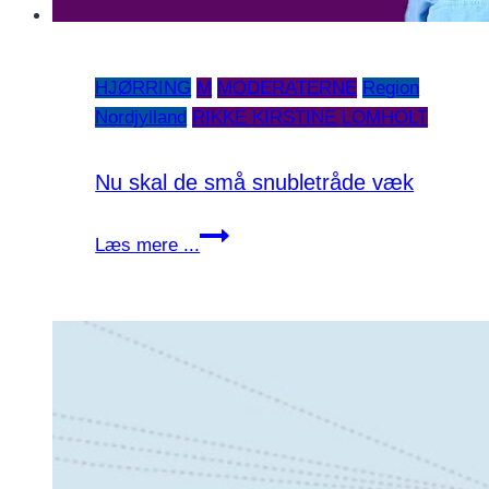
HJØRRING
M
MODERATERNE
Region
Nordjylland
RIKKE KIRSTINE LOMHOLT
Nu skal de små snubletråde væk
Nu
Læs mere ...
skal
de
små
snubletråde
væk