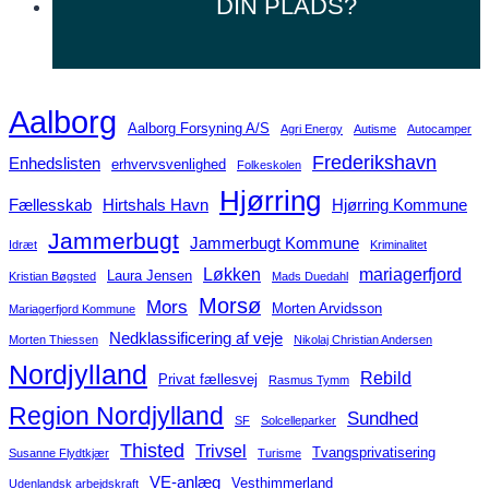
DIN
PLADS?
Aalborg
Aalborg Forsyning A/S
Agri Energy
Autisme
Autocamper
Frederikshavn
Enhedslisten
erhvervsvenlighed
Folkeskolen
Hjørring
Fællesskab
Hirtshals Havn
Hjørring Kommune
Jammerbugt
Jammerbugt Kommune
Idræt
Kriminalitet
Løkken
mariagerfjord
Laura Jensen
Kristian Bøgsted
Mads Duedahl
Morsø
Mors
Morten Arvidsson
Mariagerfjord Kommune
Nedklassificering af veje
Morten Thiessen
Nikolaj Christian Andersen
Nordjylland
Rebild
Privat fællesvej
Rasmus Tymm
Region Nordjylland
Sundhed
SF
Solcelleparker
Thisted
Trivsel
Tvangsprivatisering
Susanne Flydtkjær
Turisme
VE-anlæg
Vesthimmerland
Udenlandsk arbejdskraft