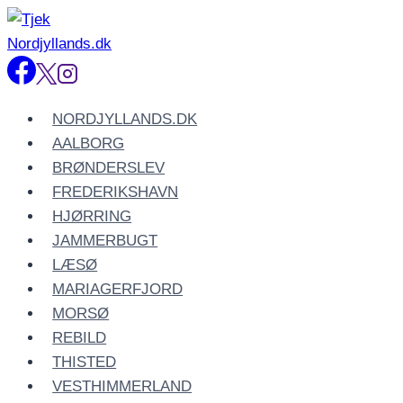
Fortsæt
til
indhold
NORDJYLLANDS.DK
AALBORG
BRØNDERSLEV
FREDERIKSHAVN
HJØRRING
JAMMERBUGT
LÆSØ
MARIAGERFJORD
MORSØ
REBILD
THISTED
VESTHIMMERLAND