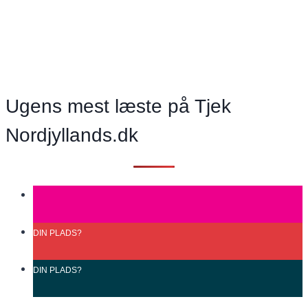
bare
løbes
væk
–
høhø”
Ugens mest læste på Tjek
Mænd
skal
Nordjyllands.dk
passe
bedre
på
sig
selv!
DIN
PLADS?
DIN
PLADS?