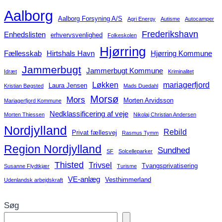
Aalborg
Aalborg Forsyning A/S
Agri Energy
Autisme
Autocamper
Frederikshavn
Enhedslisten
erhvervsvenlighed
Folkeskolen
Hjørring
Fællesskab
Hirtshals Havn
Hjørring Kommune
Jammerbugt
Jammerbugt Kommune
Idræt
Kriminalitet
Løkken
mariagerfjord
Laura Jensen
Kristian Bøgsted
Mads Duedahl
Morsø
Mors
Morten Arvidsson
Mariagerfjord Kommune
Nedklassificering af veje
Morten Thiessen
Nikolaj Christian Andersen
Nordjylland
Rebild
Privat fællesvej
Rasmus Tymm
Region Nordjylland
Sundhed
SF
Solcelleparker
Thisted
Trivsel
Tvangsprivatisering
Susanne Flydtkjær
Turisme
VE-anlæg
Vesthimmerland
Udenlandsk arbejdskraft
Søg