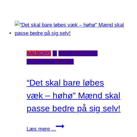
AALBORG
M
MODERATERNE
MOHAMMAD RONA
“Det skal bare løbes
væk – høhø” Mænd skal
passe bedre på sig selv!
“Det
Læs mere ...
skal