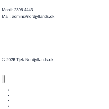
Mobil: 2396 4443
Mail: admin@nordjyllands.dk
© 2026 Tjek Nordjyllands.dk
NORDJYLLANDS.DK
AALBORG
BRØNDERSLEV
FREDERIKSHAVN