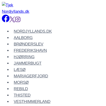
Fortsæt
til
indhold
NORDJYLLANDS.DK
AALBORG
BRØNDERSLEV
FREDERIKSHAVN
HJØRRING
JAMMERBUGT
LÆSØ
MARIAGERFJORD
MORSØ
REBILD
THISTED
VESTHIMMERLAND