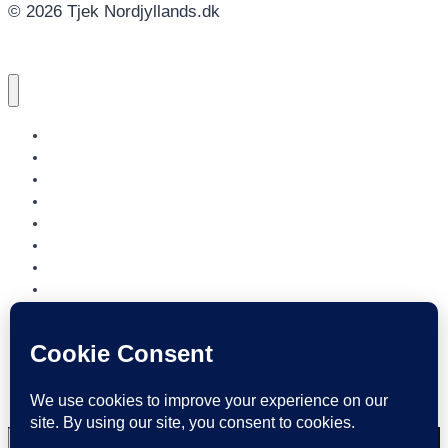
© 2026 Tjek Nordjyllands.dk
NORDJYLLANDS.DK
AALBORG
BRØNDERSLEV
FREDERIKSHAVN
HJØRRING
JAMMERBUGT
LÆSØ
MARIAGERFJORD
MORSØ
REBILD
THISTED
VESTHIMMERLAND
REGION NORDJYLLAND