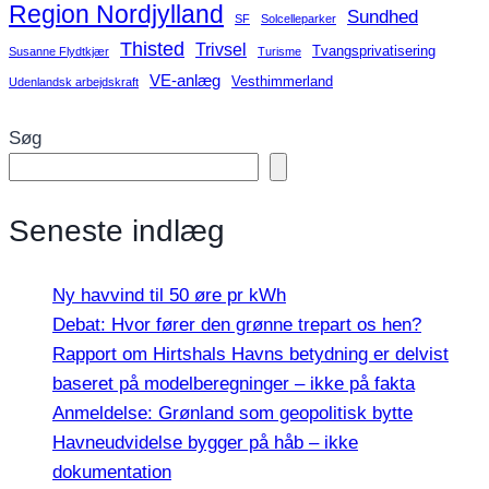
Region Nordjylland
Sundhed
SF
Solcelleparker
Thisted
Trivsel
Tvangsprivatisering
Susanne Flydtkjær
Turisme
VE-anlæg
Vesthimmerland
Udenlandsk arbejdskraft
Søg
Seneste indlæg
Ny havvind til 50 øre pr kWh
Debat: Hvor fører den grønne trepart os hen?
Rapport om Hirtshals Havns betydning er delvist
baseret på modelberegninger – ikke på fakta
Anmeldelse: Grønland som geopolitisk bytte
Havneudvidelse bygger på håb – ikke
dokumentation