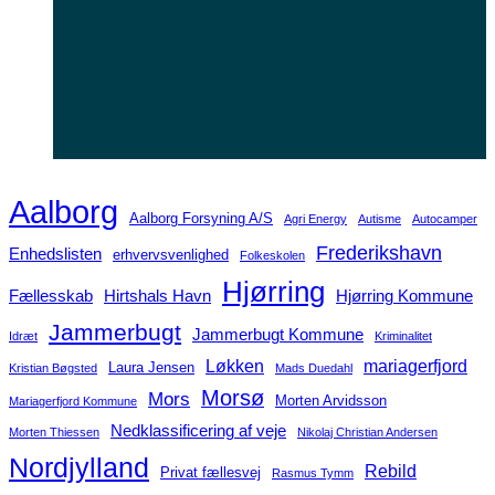
Aalborg
Aalborg Forsyning A/S
Agri Energy
Autisme
Autocamper
Frederikshavn
Enhedslisten
erhvervsvenlighed
Folkeskolen
Hjørring
Fællesskab
Hirtshals Havn
Hjørring Kommune
Jammerbugt
Jammerbugt Kommune
Idræt
Kriminalitet
Løkken
mariagerfjord
Laura Jensen
Kristian Bøgsted
Mads Duedahl
Morsø
Mors
Morten Arvidsson
Mariagerfjord Kommune
Nedklassificering af veje
Morten Thiessen
Nikolaj Christian Andersen
Nordjylland
Rebild
Privat fællesvej
Rasmus Tymm