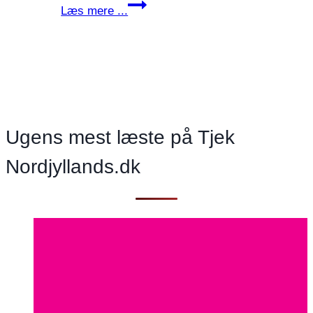
Socialdemokratiet
Læs mere ...
i
Aalborg
vil
bekæmpe
vanedannende
evighedsscrolling
Ugens mest læste på Tjek
Nordjyllands.dk