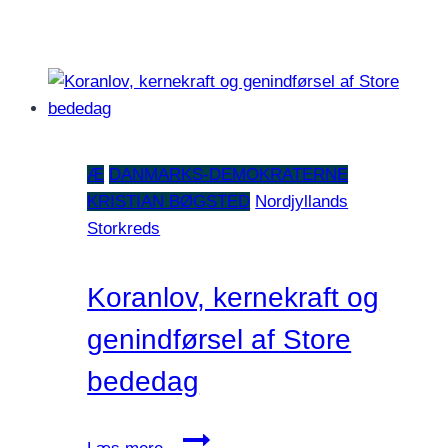
Æ
DANMARKS-DEMOKRATERNE
KRISTIAN BØGSTED
Nordjyllands
Storkreds
Koranlov, kernekraft og
genindførsel af Store
bededag
Koranlov,