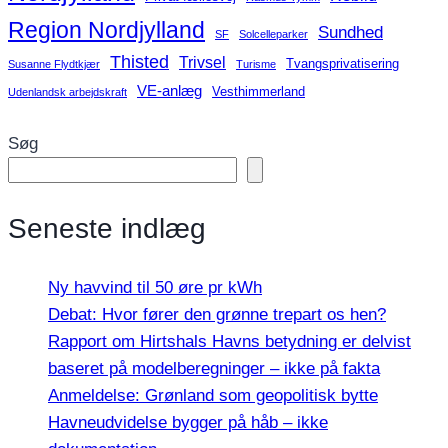
Region Nordjylland
Sundhed
SF
Solcelleparker
Thisted
Trivsel
Tvangsprivatisering
Susanne Flydtkjær
Turisme
VE-anlæg
Vesthimmerland
Udenlandsk arbejdskraft
Søg
Seneste indlæg
Ny havvind til 50 øre pr kWh
Debat: Hvor fører den grønne trepart os hen?
Rapport om Hirtshals Havns betydning er delvist
baseret på modelberegninger – ikke på fakta
Anmeldelse: Grønland som geopolitisk bytte
Havneudvidelse bygger på håb – ikke