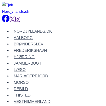
Fortsæt
til
indhold
NORDJYLLANDS.DK
AALBORG
BRØNDERSLEV
FREDERIKSHAVN
HJØRRING
JAMMERBUGT
LÆSØ
MARIAGERFJORD
MORSØ
REBILD
THISTED
VESTHIMMERLAND