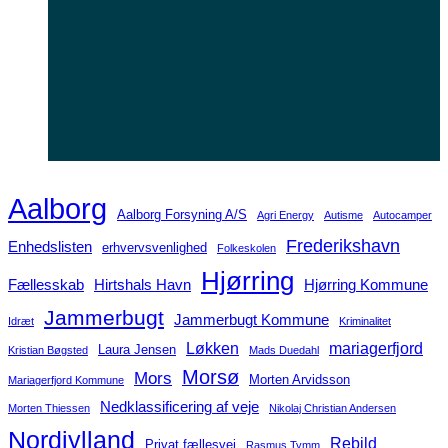
Aalborg
Aalborg Forsyning A/S
Agri Energy
Autisme
Autocamper
Frederikshavn
Enhedslisten
erhvervsvenlighed
Folkeskolen
Hjørring
Fællesskab
Hirtshals Havn
Hjørring Kommune
Jammerbugt
Jammerbugt Kommune
Idræt
Kriminalitet
Løkken
mariagerfjord
Laura Jensen
Kristian Bøgsted
Mads Duedahl
Morsø
Mors
Morten Arvidsson
Mariagerfjord Kommune
Nedklassificering af veje
Morten Thiessen
Nikolaj Christian Andersen
Nordjylland
Rebild
Privat fællesvej
Rasmus Tymm