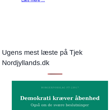
Læs mere ...
kernekraft
og
genindførsel
af
Store
bededag
Ugens mest læste på Tjek
Nordjyllands.dk