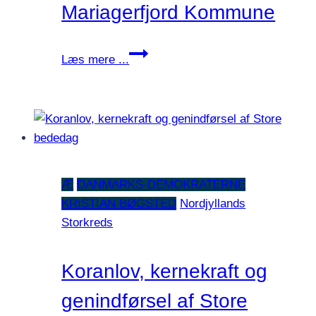
Mariagerfjord Kommune
Veterankoordinator
Læs mere ...
og
pårørendevejleder
–
to
vigtige
støttefunktioner,
Æ
DANMARKS-DEMOKRATERNE
som
KRISTIAN BØGSTED
Nordjyllands
vi
Storkreds
bør
have
i
Koranlov, kernekraft og
Mariagerfjord
genindførsel af Store
Kommune