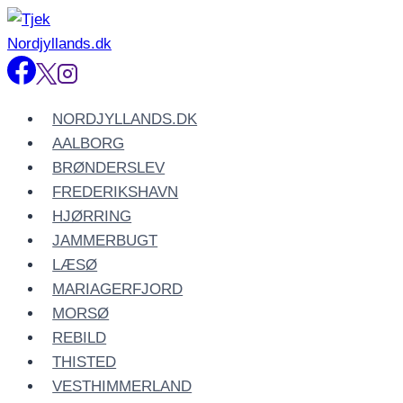
Fortsæt
til
indhold
NORDJYLLANDS.DK
AALBORG
BRØNDERSLEV
FREDERIKSHAVN
HJØRRING
JAMMERBUGT
LÆSØ
MARIAGERFJORD
MORSØ
REBILD
THISTED
VESTHIMMERLAND