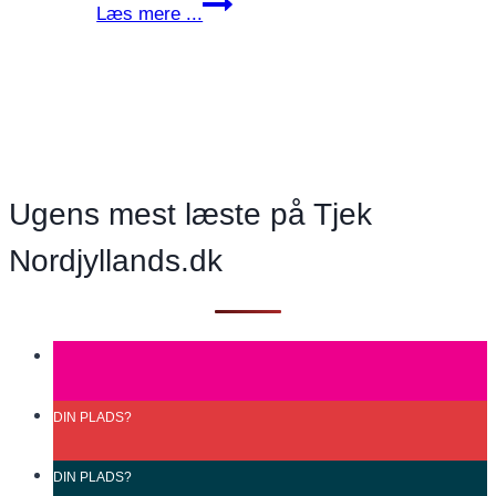
Klimapolitikken
Læs mere ...
i
Danmark
er
løbet
helt
af
Ugens mest læste på Tjek
sporet
Nordjyllands.dk
DIN
PLADS?
DIN
PLADS?