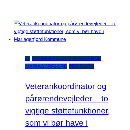
Æ
DANMARKS-DEMOKRATERNE
MARIAGERFJORD
PER ROTH
Veterankoordinator og
pårørendevejleder – to
vigtige støttefunktioner,
som vi bør have i