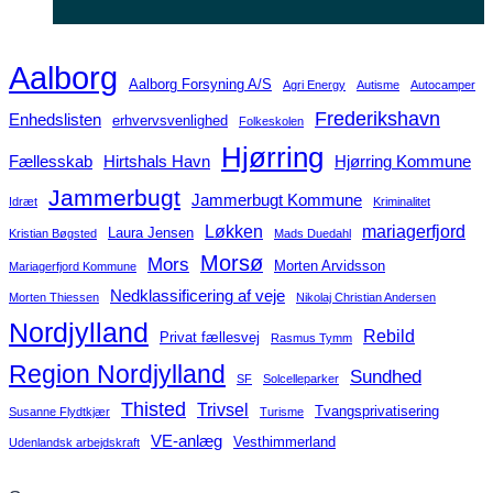
Aalborg
Aalborg Forsyning A/S
Agri Energy
Autisme
Autocamper
Frederikshavn
Enhedslisten
erhvervsvenlighed
Folkeskolen
Hjørring
Fællesskab
Hirtshals Havn
Hjørring Kommune
Jammerbugt
Jammerbugt Kommune
Idræt
Kriminalitet
Løkken
mariagerfjord
Laura Jensen
Kristian Bøgsted
Mads Duedahl
Morsø
Mors
Morten Arvidsson
Mariagerfjord Kommune
Nedklassificering af veje
Morten Thiessen
Nikolaj Christian Andersen
Nordjylland
Rebild
Privat fællesvej
Rasmus Tymm
Region Nordjylland
Sundhed
SF
Solcelleparker
Thisted
Trivsel
Tvangsprivatisering
Susanne Flydtkjær
Turisme
VE-anlæg
Vesthimmerland
Udenlandsk arbejdskraft