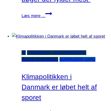
“I
Læs mere ...
Nordjylland
er
det
altså
ikke
Æ
DANMARKS-DEMOKRATERNE
prisen
INGER STØJBERG
MARIAGERFJORD
på
bøger
der
Klimapolitikken i
fylder
Danmark er løbet helt af
mest”
sporet