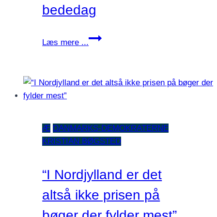
bededag
Koranlov,
Læs mere ...
kernekraft
og
genindførsel
af
Store
bededag
Æ
DANMARKS-DEMOKRATERNE
KRISTIAN BØGSTED
“I Nordjylland er det
altså ikke prisen på
bøger der fylder mest”