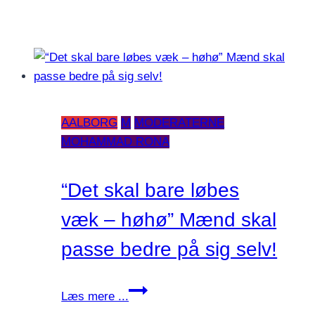
AALBORG
M
MODERATERNE
MOHAMMAD RONA
“Det skal bare løbes
væk – høhø” Mænd skal
passe bedre på sig selv!
“Det
Læs mere ...
skal