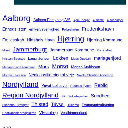
Aalborg
Aalborg Forsyning A/S
Agri Energy
Autisme
Autocamper
Frederikshavn
Enhedslisten
erhvervsvenlighed
Folkeskolen
Hjørring
Fællesskab
Hirtshals Havn
Hjørring Kommune
Jammerbugt
Jammerbugt Kommune
Idræt
Kriminalitet
Løkken
mariagerfjord
Laura Jensen
Kristian Bøgsted
Mads Duedahl
Morsø
Mors
Morten Arvidsson
Mariagerfjord Kommune
Nedklassificering af veje
Morten Thiessen
Nikolaj Christian Andersen
Nordjylland
Rebild
Privat fællesvej
Rasmus Tymm
Region Nordjylland
Sundhed
SF
Solcelleparker
Thisted
Trivsel
Tvangsprivatisering
Susanne Flydtkjær
Turisme
VE-anlæg
Vesthimmerland
Udenlandsk arbejdskraft
Søg