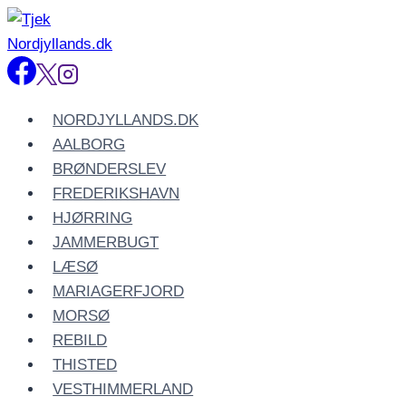
Fortsæt
til
indhold
NORDJYLLANDS.DK
AALBORG
BRØNDERSLEV
FREDERIKSHAVN
HJØRRING
JAMMERBUGT
LÆSØ
MARIAGERFJORD
MORSØ
REBILD
THISTED
VESTHIMMERLAND