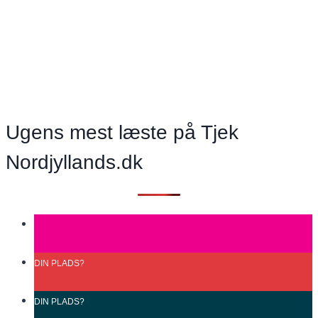
bare
løbes
væk
–
høhø”
Mænd
skal
Ugens mest læste på Tjek
passe
Nordjyllands.dk
bedre
på
sig
selv!
DIN
PLADS?
DIN
PLADS?