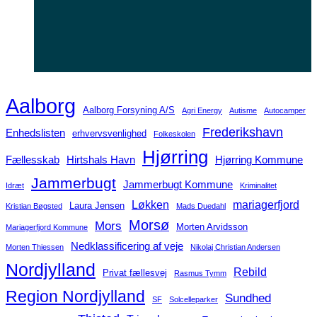
Aalborg
Aalborg Forsyning A/S
Agri Energy
Autisme
Autocamper
Frederikshavn
Enhedslisten
erhvervsvenlighed
Folkeskolen
Hjørring
Fællesskab
Hirtshals Havn
Hjørring Kommune
Jammerbugt
Jammerbugt Kommune
Idræt
Kriminalitet
Løkken
mariagerfjord
Laura Jensen
Kristian Bøgsted
Mads Duedahl
Morsø
Mors
Morten Arvidsson
Mariagerfjord Kommune
Nedklassificering af veje
Morten Thiessen
Nikolaj Christian Andersen
Nordjylland
Rebild
Privat fællesvej
Rasmus Tymm
Region Nordjylland
Sundhed
SF
Solcelleparker