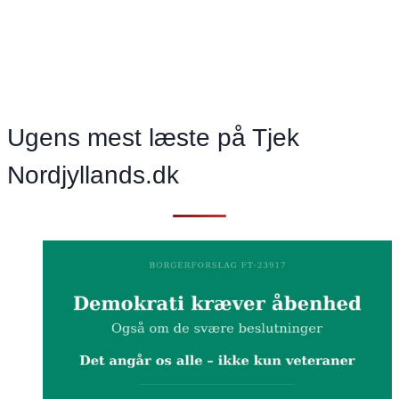
for
alle,
der
vælger
Thy
Ugens mest læste på Tjek
–
vi
Nordjyllands.dk
bygger
fremtiden
sammen