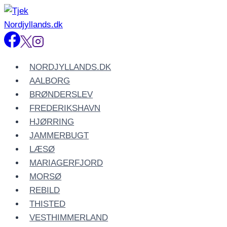
Fortsæt
til
indhold
NORDJYLLANDS.DK
AALBORG
BRØNDERSLEV
FREDERIKSHAVN
HJØRRING
JAMMERBUGT
LÆSØ
MARIAGERFJORD
MORSØ
REBILD
THISTED
VESTHIMMERLAND