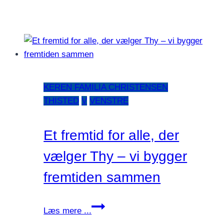
KEREN FAMILIA CHRISTENSEN
THISTED
V
VENSTRE
Et fremtid for alle, der
vælger Thy – vi bygger
fremtiden sammen
Et
Læs mere ...
fremtid