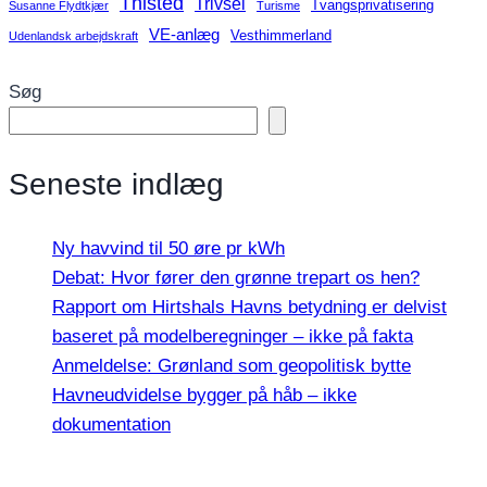
Thisted
Trivsel
Tvangsprivatisering
Susanne Flydtkjær
Turisme
VE-anlæg
Vesthimmerland
Udenlandsk arbejdskraft
Søg
Seneste indlæg
Ny havvind til 50 øre pr kWh
Debat: Hvor fører den grønne trepart os hen?
Rapport om Hirtshals Havns betydning er delvist
baseret på modelberegninger – ikke på fakta
Anmeldelse: Grønland som geopolitisk bytte
Havneudvidelse bygger på håb – ikke
dokumentation