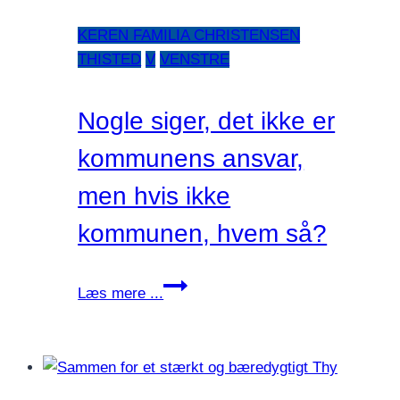
KEREN FAMILIA CHRISTENSEN
THISTED
V
VENSTRE
Nogle siger, det ikke er
kommunens ansvar,
men hvis ikke
kommunen, hvem så?
Nogle
Læs mere ...
siger,
det
ikke
er