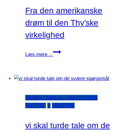
fremtiden
Fra den amerikanske
sammen
drøm til den Thy’ske
virkelighed
Fra
Læs mere ...
den
amerikanske
drøm
til
den
KEREN FAMILIA CHRISTENSEN
Thy’ske
THISTED
V
VENSTRE
virkelighed
vi skal turde tale om de