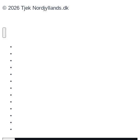
© 2026 Tjek Nordjyllands.dk
NORDJYLLANDS.DK
AALBORG
BRØNDERSLEV
FREDERIKSHAVN
HJØRRING
JAMMERBUGT
LÆSØ
MARIAGERFJORD
MORSØ
REBILD
THISTED
VESTHIMMERLAND
REGION NORDJYLLAND