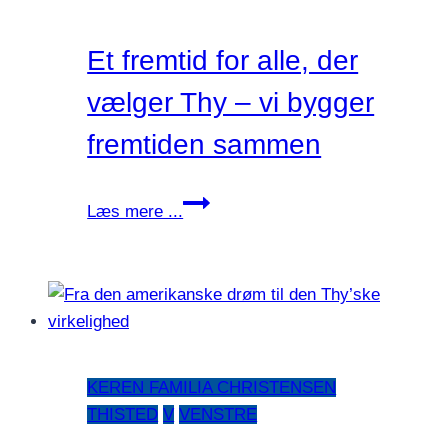
Et fremtid for alle, der
vælger Thy – vi bygger
fremtiden sammen
Et
Læs mere ...
fremtid
for
alle,
der
vælger
Thy
KEREN FAMILIA CHRISTENSEN
–
THISTED
V
VENSTRE
vi
bygger