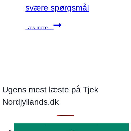
svære spørgsmål
vi
Læs mere ...
skal
turde
tale
om
de
svære
spørgsmål
Ugens mest læste på Tjek
Nordjyllands.dk