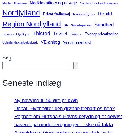
Nedklassificering af veje
Morten Thiessen
Nikolaj Christian Andersen
Nordjylland
Rebild
Privat fællesvej
Rasmus Tymm
Region Nordjylland
Sundhed
SF
Solcelleparker
Thisted
Trivsel
Tvangsprivatisering
Susanne Flydtkjær
Turisme
VE-anlæg
Vesthimmerland
Udenlandsk arbejdskraft
Søg
Seneste indlæg
Ny havvind til 50 øre pr kWh
Debat: Hvor fører den grønne trepart os hen?
Rapport om Hirtshals Havns betydning er delvist
baseret på modelberegninger – ikke på fakta
Anmeldelse: Grønland som geopolitisk bytte