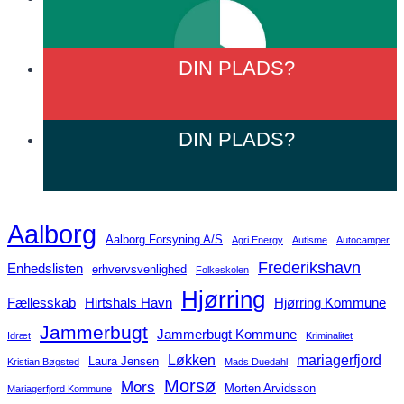
DIN
PLADS?
DIN
PLADS?
Aalborg
Aalborg Forsyning A/S
Agri Energy
Autisme
Autocamper
Frederikshavn
Enhedslisten
erhvervsvenlighed
Folkeskolen
Hjørring
Fællesskab
Hirtshals Havn
Hjørring Kommune
Jammerbugt
Jammerbugt Kommune
Idræt
Kriminalitet
Løkken
mariagerfjord
Laura Jensen
Kristian Bøgsted
Mads Duedahl
Morsø
Mors
Morten Arvidsson
Mariagerfjord Kommune