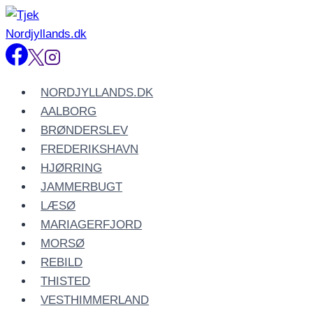
Fortsæt
til
indhold
NORDJYLLANDS.DK
AALBORG
BRØNDERSLEV
FREDERIKSHAVN
HJØRRING
JAMMERBUGT
LÆSØ
MARIAGERFJORD
MORSØ
REBILD
THISTED
VESTHIMMERLAND