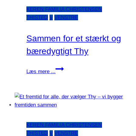
kommunens
KEREN FAMILIA CHRISTENSEN
ansvar,
THISTED
V
VENSTRE
men
hvis
ikke
Sammen for et stærkt og
kommunen,
bæredygtigt Thy
hvem
så?
Sammen
Læs mere ...
for
et
stærkt
og
bæredygtigt
Thy
KEREN FAMILIA CHRISTENSEN
THISTED
V
VENSTRE