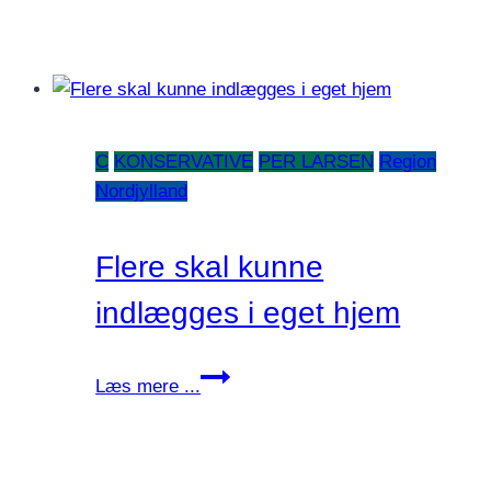
C
KONSERVATIVE
PER LARSEN
Region
Nordjylland
Flere skal kunne
indlægges i eget hjem
Flere
Læs mere ...
skal
kunne
indlægges