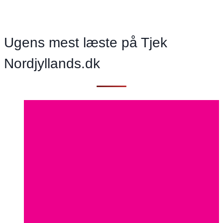
i
eget
hjem
Ugens mest læste på Tjek
Nordjyllands.dk