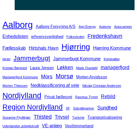
Aalborg
Aalborg Forsyning A/S
Agri Energy
Autisme
Autocamper
Frederikshavn
Enhedslisten
erhvervsvenlighed
Folkeskolen
Hjørring
Fællesskab
Hirtshals Havn
Hjørring Kommune
Jammerbugt
Jammerbugt Kommune
Idræt
Kriminalitet
Løkken
mariagerfjord
Laura Jensen
Kristian Bøgsted
Mads Duedahl
Morsø
Mors
Morten Arvidsson
Mariagerfjord Kommune
Nedklassificering af veje
Morten Thiessen
Nikolaj Christian Andersen
Nordjylland
Rebild
Privat fællesvej
Rasmus Tymm
Region Nordjylland
Sundhed
SF
Solcelleparker
Thisted
Trivsel
Tvangsprivatisering
Susanne Flydtkjær
Turisme
VE-anlæg
Vesthimmerland
Udenlandsk arbejdskraft