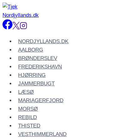
Fortsæt
til
indhold
NORDJYLLANDS.DK
AALBORG
BRØNDERSLEV
FREDERIKSHAVN
HJØRRING
JAMMERBUGT
LÆSØ
MARIAGERFJORD
MORSØ
REBILD
THISTED
VESTHIMMERLAND