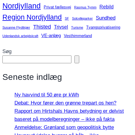
Nordjylland
Rebild
Privat fællesvej
Rasmus Tymm
Region Nordjylland
Sundhed
SF
Solcelleparker
Thisted
Trivsel
Tvangsprivatisering
Susanne Flydtkjær
Turisme
VE-anlæg
Vesthimmerland
Udenlandsk arbejdskraft
Søg
Seneste indlæg
Ny havvind til 50 øre pr kWh
Debat: Hvor fører den grønne trepart os hen?
Rapport om Hirtshals Havns betydning er delvist
baseret på modelberegninger – ikke på fakta
Anmeldelse: Grønland som geopolitisk bytte