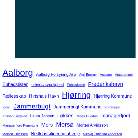
Aalborg
Aalborg Forsyning A/S
Agri Energy
Autisme
Autocamper
Frederikshavn
Enhedslisten
erhvervsvenlighed
Folkeskolen
Hjørring
Fællesskab
Hirtshals Havn
Hjørring Kommune
Jammerbugt
Jammerbugt Kommune
Idræt
Kriminalitet
Løkken
mariagerfjord
Laura Jensen
Kristian Bøgsted
Mads Duedahl
Morsø
Mors
Morten Arvidsson
Mariagerfjord Kommune
Nedklassificering af veje
Morten Thiessen
Nikolaj Christian Andersen