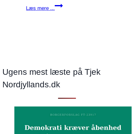
Er
Læs mere ...
folkeskolen
i
frit
fald
som
følge
af
et
Ugens mest læste på Tjek
forfejlet
Nordjyllands.dk
børnesyn?