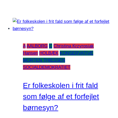
A
AALBORG
C
Christina Krzyrosiak
Hansen
HOLBÆK
KONSERVATIVE
MORTEN THIESSEN
SOCIALDEMOKRATIET
Er folkeskolen i frit fald
som følge af et forfejlet
børnesyn?