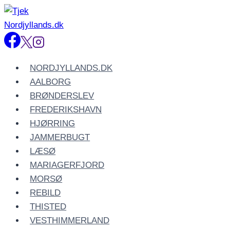
Fortsæt
til
indhold
NORDJYLLANDS.DK
AALBORG
BRØNDERSLEV
FREDERIKSHAVN
HJØRRING
JAMMERBUGT
LÆSØ
MARIAGERFJORD
MORSØ
REBILD
THISTED
VESTHIMMERLAND