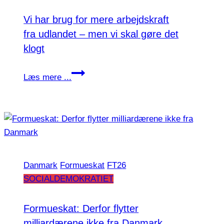
Vi har brug for mere arbejdskraft
fra udlandet – men vi skal gøre det
klogt
Vi
Læs mere ...
har
brug
for
mere
arbejdskraft
fra
Danmark
Formueskat
FT26
udlandet
SOCIALDEMOKRATIET
–
men
vi
Formueskat: Derfor flytter
skal
milliardærene ikke fra Danmark