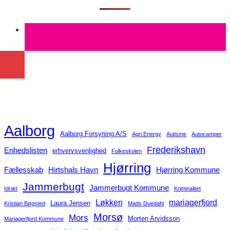
Aalborg
Aalborg Forsyning A/S
Agri Energy
Autisme
Autocamper
Frederikshavn
Enhedslisten
erhvervsvenlighed
Folkeskolen
Hjørring
Fællesskab
Hirtshals Havn
Hjørring Kommune
Jammerbugt
Jammerbugt Kommune
Idræt
Kriminalitet
Løkken
mariagerfjord
Laura Jensen
Kristian Bøgsted
Mads Duedahl
Morsø
Mors
Morten Arvidsson
Mariagerfjord Kommune