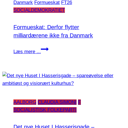
Danmark
Formueskat
FT26
udlandet
SOCIALDEMOKRATIET
–
men
vi
Formueskat: Derfor flytter
skal
milliardærene ikke fra Danmark
gøre
Formueskat:
det
Læs mere ...
Derfor
klogt
flytter
milliardærene
ikke
fra
Danmark
AALBORG
CLAUDIA SIMONI
F
SOCIALISTISK FOLKEPARTI
Det nye Huset I Hasserisgade –