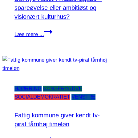
spareøvelse eller ambitiøst og
visionært kulturhus?
Det
Læs mere ...
nye
Huset
I
Hasserisgade
–
spareøvelse
HJØRRING
KONSERVATIVE
eller
SOCIALDEMOKRATIET
VENSTRE
ambitiøst
og
visionært
Fattig kommune giver kendt tv-
kulturhus?
pirat tårnhøj timeløn