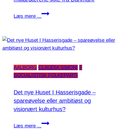
gøre
Formueskat:
det
Læs mere ...
Derfor
klogt
flytter
milliardærene
ikke
fra
Danmark
AALBORG
CLAUDIA SIMONI
F
SOCIALISTISK FOLKEPARTI
Det nye Huset I Hasserisgade –
spareøvelse eller ambitiøst og
visionært kulturhus?
Det
Læs mere ...