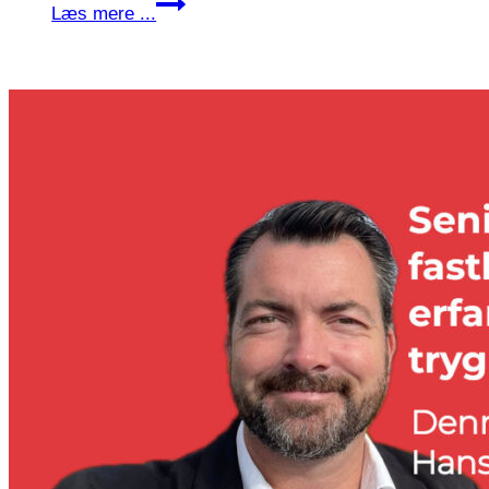
Fattig
Læs mere ...
kommune
giver
kendt
tv-
pirat
tårnhøj
timeløn