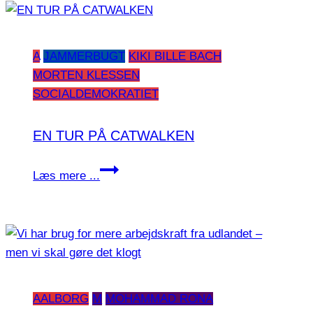
erfaring
og
tryghed
A
JAMMERBUGT
KIKI BILLE BACH
MORTEN KLESSEN
SOCIALDEMOKRATIET
EN TUR PÅ CATWALKEN
EN
Læs mere ...
TUR
PÅ
CATWALKEN
AALBORG
M
MOHAMMAD RONA