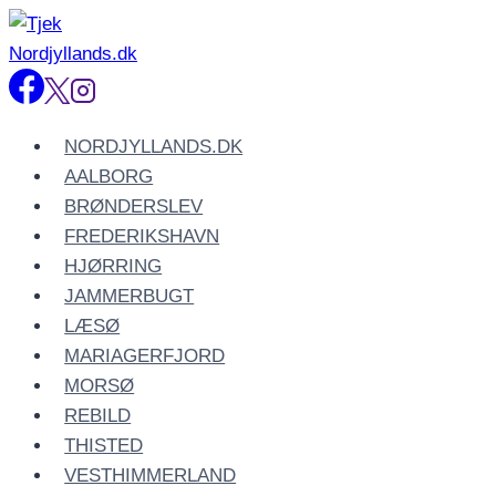
Fortsæt
til
indhold
NORDJYLLANDS.DK
AALBORG
BRØNDERSLEV
FREDERIKSHAVN
HJØRRING
JAMMERBUGT
LÆSØ
MARIAGERFJORD
MORSØ
REBILD
THISTED
VESTHIMMERLAND