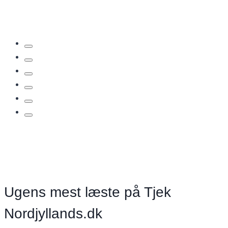
nye
Huset
I
Hasserisgade
–
spareøvelse
eller
ambitiøst
og
visionært
kulturhus?
Ugens mest læste på Tjek
Nordjyllands.dk