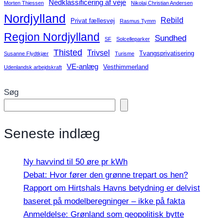
Nedklassificering af veje
Morten Thiessen
Nikolaj Christian Andersen
Nordjylland
Rebild
Privat fællesvej
Rasmus Tymm
Region Nordjylland
Sundhed
SF
Solcelleparker
Thisted
Trivsel
Tvangsprivatisering
Susanne Flydtkjær
Turisme
VE-anlæg
Vesthimmerland
Udenlandsk arbejdskraft
Søg
Seneste indlæg
Ny havvind til 50 øre pr kWh
Debat: Hvor fører den grønne trepart os hen?
Rapport om Hirtshals Havns betydning er delvist
baseret på modelberegninger – ikke på fakta
Anmeldelse: Grønland som geopolitisk bytte