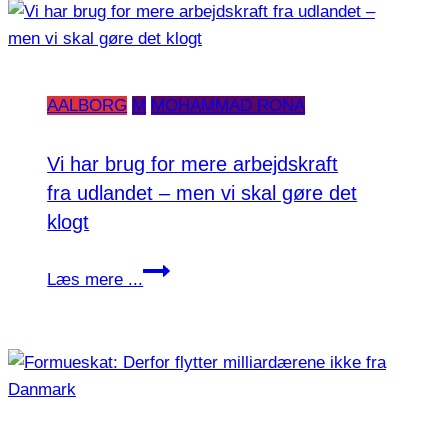
AALBORG
M
MOHAMMAD RONA
Vi har brug for mere arbejdskraft
fra udlandet – men vi skal gøre det
klogt
Vi
Læs mere ...
har
brug
for
mere
arbejdskraft
fra