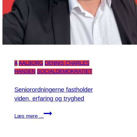
A
AALBORG
DENNIS CHARLES
HANSEN
SOCIALDEMOKRATIET
Seniorordningerne fastholder
viden, erfaring og tryghed
Seniorordningerne
Læs mere ...
fastholder
viden,