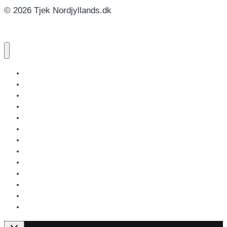
© 2026 Tjek Nordjyllands.dk
NORDJYLLANDS.DK
AALBORG
BRØNDERSLEV
FREDERIKSHAVN
HJØRRING
JAMMERBUGT
LÆSØ
MARIAGERFJORD
MORSØ
REBILD
THISTED
VESTHIMMERLAND
REGION NORDJYLLAND