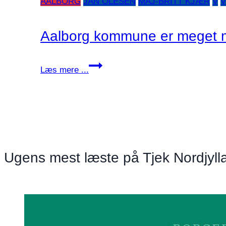
AALBORG
JAN OLESEN
MAJ-BRITT KJÆR
V
Aalborg kommune er meget 
Aalborg
Læs mere ...
kommune
er
meget
mere
end
midtbyen
Ugens mest læste på Tjek Nordjyll