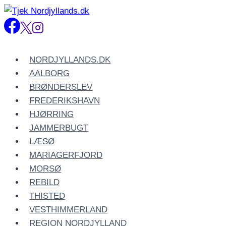
Fortsæt
til
indhold
NORDJYLLANDS.DK
AALBORG
BRØNDERSLEV
FREDERIKSHAVN
HJØRRING
JAMMERBUGT
LÆSØ
MARIAGERFJORD
MORSØ
REBILD
THISTED
VESTHIMMERLAND
REGION NORDJYLLAND