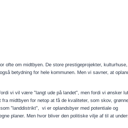
 for ofte om midtbyen. De store prestigeprojekter, kulturhuse,
 også betydning for hele kommunen. Men vi savner, at opla
rdi vi vil være ”langt ude på landet”, men fordi vi ønsker luf
 fra midtbyen for netop at få de kvaliteter, som skov, grøn
v som ”landdistrikt”, vi er oplandsbyer med potentiale og
planer. Men hvor bliver den politiske vilje af til at under