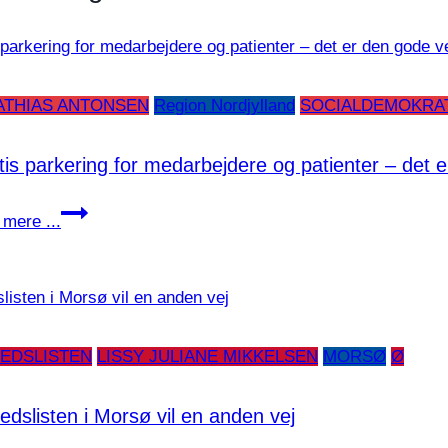
ATHIAS ANTONSEN
Region Nordjylland
SOCIALDEMOKRA
tis parkering for medarbejdere og patienter – det 
Gratis
mere ...
parkering
for
medarbejdere
og
patienter
EDSLISTEN
LISSY JULIANE MIKKELSEN
MORSØ
Ø
–
det
edslisten i Morsø vil en anden vej
er