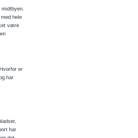
å midtbyen.
g med hele
ket være
yen
Hvorfor er
 og har
ladser,
port har
vom det