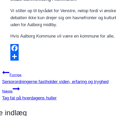
Vi stiller op til byrådet for Venstre, netop fordi vi øns
debatten ikke kun drejer sig om havnefronter og kultu
uden for Aalborg midtby.
Hvis Aalborg Kommune vil være en kommune for alle, m
Facebook
Share
Indlægsnavigation
Forrige
Seniorordningerne fastholder viden, erfaring og tryghed
Næste
Tag fat på hverdagens huller
e indlæg