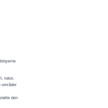
ndsbyerne
t, natur,
ne områder
støtte den