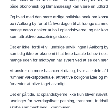
både økonomisk og klimamæssigt kan være en udfordr
Og hvad med den mere ærlige politiske snak om konsek
bo i Aalborg by for at få hverdagen til at hænge samm
mange netop ønsker at bo i oplandsbyerne, og når ko
som attraktive bosætningssteder.
Det er ikke, fordi vi vil undsige udviklingen i Aalborg 
samtidig ikke er økonomi til at løse basale behov i opl
mange uden for midtbyen har svært ved at se den nær
Vi ønsker en mere balanceret dialog, hvor alle dele a
rummer vækstpotentiale, attraktive boligområder og me
forventer at blive taget alvorligt.
Det er på tide, at oplandsbyerne ikke kun bliver nævnt
løsninger for hverdagslivet: pasning, transport, fritids
skabe sammenhæng i kommunen.