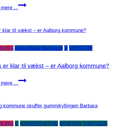
den
Enhedslisten
mere ...
gode
i
vej
Morsø
at
vil
gå
en
anden
BORG
Anne-Marie Bengtson
V
VENSTRE
vej
s er klar til vækst – er Aalborg kommune?
Hals
mere ...
er
klar
til
vækst
–
BORG
C
KONSERVATIVE
MORTEN THIESSEN
er