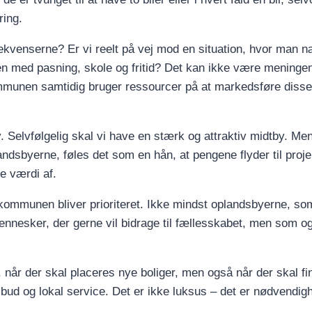
ing.
venserne? Er vi reelt på vej mod en situation, hvor man n
en med pasning, skole og fritid? Det kan ikke være meningen
mmunen samtidig bruger ressourcer på at markedsføre diss
by. Selvfølgelig skal vi have en stærk og attraktiv midtby. Me
andsbyerne, føles det som en hån, at pengene flyder til proje
e værdi af.
f kommunen bliver prioriteret. Ikke mindst oplandsbyerne, s
nnesker, der gerne vil bidrage til fællesskabet, men som o
, når der skal placeres nye boliger, men også når der skal f
tilbud og lokal service. Det er ikke luksus – det er nødvendigh