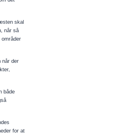
æsten skal
, når så
e områder
n når der
kter,
om både
gså
indes
eder for at