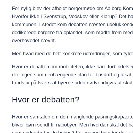
For nylig blev der afholdt borgermøde om Aalborg Kom
Hvorfor ikke i Svenstrup, Vodskov eller Klarup? Det h
kommunen. I stedet kom debatten næsten udelukkende t
dedikerede borgere fra oplandet, som mødte frem med
overhovedet nævnt.
Men hvad med de helt konkrete udfordringer, som fyld
Hvor er debatten om mobiliteten, ikke bare forbindels
der ingen sammenhængende plan for busdrift og lokal mob
fritidsliv på tværs af byerne uden nødvendigvis at skul
Hvor er debatten?
Hvor er samtalen om den manglende pasningskapacitet
bliver børn sendt til nabobyer. Men hvordan skal det h
som understøtter de behov? For mange betyder det, at de 