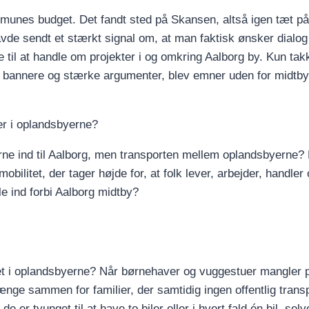
munes budget. Det fandt sted på Skansen, altså igen tæt p
avde sendt et stærkt signal om, at man faktisk ønsker dialo
il at handle om projekter i og omkring Aalborg by. Kun tak
 bannere og stærke argumenter, blev emner uden for midtb
er i oplandsbyerne?
erne ind til Aalborg, men transporten mellem oplandsbyerne? 
ilitet, der tager højde for, at folk lever, arbejder, handler
le ind forbi Aalborg midtby?
 i oplandsbyerne? Når børnehaver og vuggestuer mangler p
ænge sammen for familier, der samtidig ingen offentlig trans
er tvunget til at have to biler eller i hvert fald én bil, sel