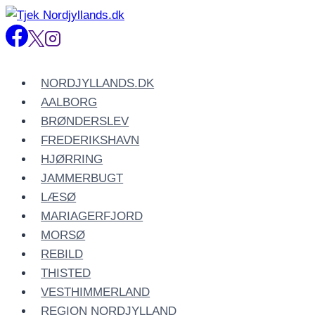
Fortsæt
til
indhold
NORDJYLLANDS.DK
AALBORG
BRØNDERSLEV
FREDERIKSHAVN
HJØRRING
JAMMERBUGT
LÆSØ
MARIAGERFJORD
MORSØ
REBILD
THISTED
VESTHIMMERLAND
REGION NORDJYLLAND