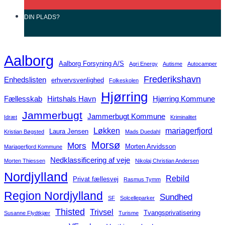
DIN
PLADS?
Aalborg
Aalborg Forsyning A/S
Agri Energy
Autisme
Autocamper
Frederikshavn
Enhedslisten
erhvervsvenlighed
Folkeskolen
Hjørring
Fællesskab
Hirtshals Havn
Hjørring Kommune
Jammerbugt
Jammerbugt Kommune
Idræt
Kriminalitet
Løkken
mariagerfjord
Laura Jensen
Kristian Bøgsted
Mads Duedahl
Morsø
Mors
Morten Arvidsson
Mariagerfjord Kommune
Nedklassificering af veje
Morten Thiessen
Nikolaj Christian Andersen
Nordjylland
Rebild
Privat fællesvej
Rasmus Tymm
Region Nordjylland
Sundhed
SF
Solcelleparker
Thisted
Trivsel
Tvangsprivatisering
Susanne Flydtkjær
Turisme