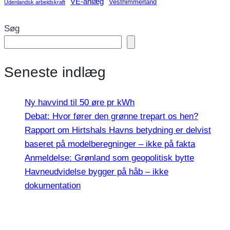
VE-anlæg
Vesthimmerland
Udenlandsk arbejdskraft
Søg
Seneste indlæg
Ny havvind til 50 øre pr kWh
Debat: Hvor fører den grønne trepart os hen?
Rapport om Hirtshals Havns betydning er delvist
baseret på modelberegninger – ikke på fakta
Anmeldelse: Grønland som geopolitisk bytte
Havneudvidelse bygger på håb – ikke
dokumentation