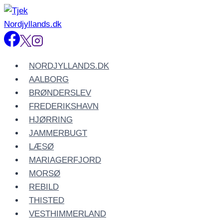
Fortsæt
til
indhold
NORDJYLLANDS.DK
AALBORG
BRØNDERSLEV
FREDERIKSHAVN
HJØRRING
JAMMERBUGT
LÆSØ
MARIAGERFJORD
MORSØ
REBILD
THISTED
VESTHIMMERLAND