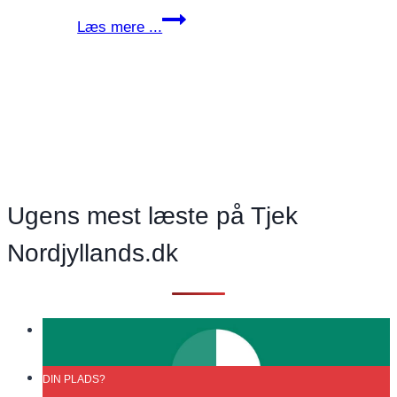
JESPER
Læs mere ...
GRETH:
Venstre
og
Konservative
vil
prioritere
vejene
højere
Ugens mest læste på Tjek
i
Nordjyllands.dk
Rebild.
kommune
DIN
PLADS?