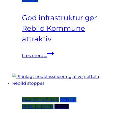
God infrastruktur gør
Rebild Kommune
attraktiv
God
Læs mere ...
infrastruktur
gør
Rebild
Kommune
attraktiv
MAX SCHMELING
REBILD
REBILDLISTEN
VIDEO