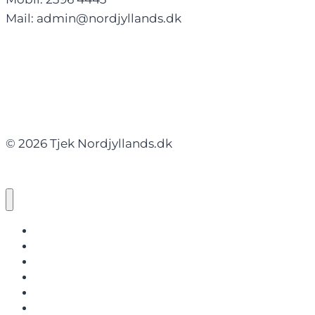
Mail: admin@nordjyllands.dk
© 2026 Tjek Nordjyllands.dk
NORDJYLLANDS.DK
AALBORG
BRØNDERSLEV
FREDERIKSHAVN
HJØRRING
JAMMERBUGT