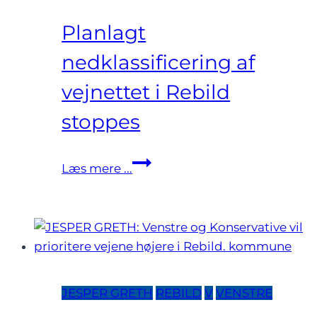
Planlagt
nedklassificering af
vejnettet i Rebild
stoppes
Planlagt
Læs mere ...
nedklassificering
af
vejnettet
i
Rebild
stoppes
JESPER GRETH
REBILD
V
VENSTRE