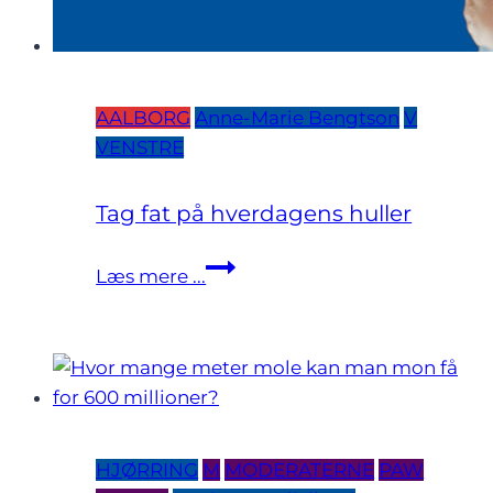
AALBORG
Anne-Marie Bengtson
V
VENSTRE
Tag fat på hverdagens huller
Tag
Læs mere ...
fat
på
hverdagens
huller
HJØRRING
M
MODERATERNE
PAW