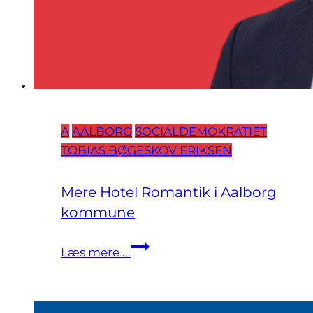
A
AALBORG
SOCIALDEMOKRATIET
TOBIAS BØGESKOV ERIKSEN
Mere Hotel Romantik i Aalborg
kommune
Mere
Læs mere ...
Hotel
Romantik
i