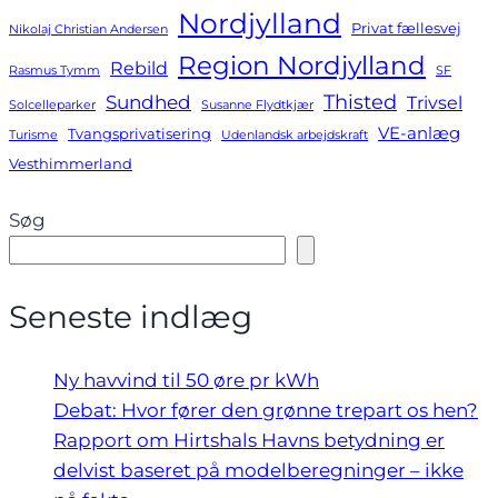
Nordjylland
Privat fællesvej
Nikolaj Christian Andersen
Region Nordjylland
Rebild
Rasmus Tymm
SF
Thisted
Sundhed
Trivsel
Solcelleparker
Susanne Flydtkjær
VE-anlæg
Tvangsprivatisering
Turisme
Udenlandsk arbejdskraft
Vesthimmerland
Søg
Seneste indlæg
Ny havvind til 50 øre pr kWh
Debat: Hvor fører den grønne trepart os hen?
Rapport om Hirtshals Havns betydning er
delvist baseret på modelberegninger – ikke