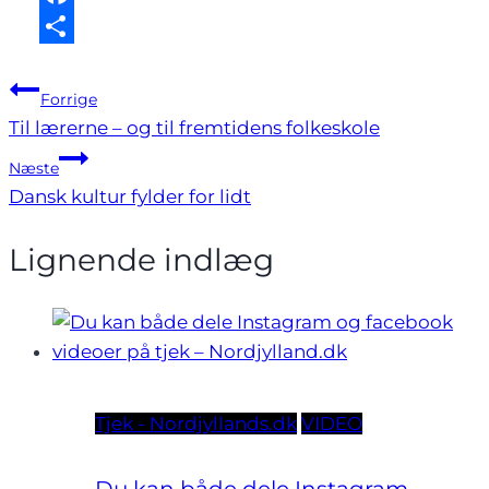
Facebook
Share
Indlægsnavigation
Forrige
Til lærerne – og til fremtidens folkeskole
Næste
Dansk kultur fylder for lidt
Lignende indlæg
Tjek - Nordjyllands.dk
VIDEO