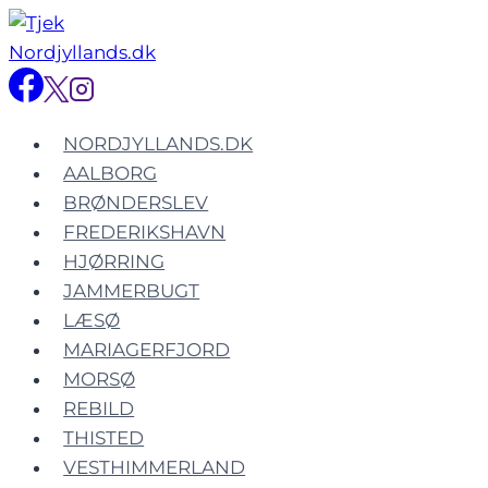
Fortsæt
til
indhold
NORDJYLLANDS.DK
AALBORG
BRØNDERSLEV
FREDERIKSHAVN
HJØRRING
JAMMERBUGT
LÆSØ
MARIAGERFJORD
MORSØ
REBILD
THISTED
VESTHIMMERLAND