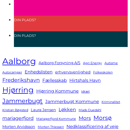
DIN
PLADS?
DIN
PLADS?
Aalborg
Aalborg Forsyning A/S
Agri Energy
Autisme
Enhedslisten
erhvervsvenlighed
Autocamper
Folkeskolen
Frederikshavn
Fællesskab
Hirtshals Havn
Hjørring
Hjørring Kommune
Idræt
Jammerbugt
Jammerbugt Kommune
Kriminalitet
Løkken
Laura Jensen
Kristian Bøgsted
Mads Duedahl
Morsø
Mors
mariagerfjord
Mariagerfjord Kommune
Nedklassificering af veje
Morten Arvidsson
Morten Thiessen