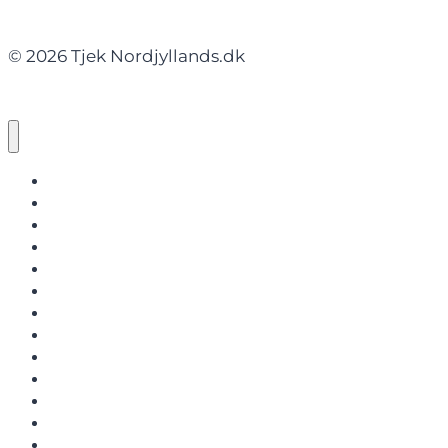
© 2026 Tjek Nordjyllands.dk
NORDJYLLANDS.DK
AALBORG
BRØNDERSLEV
FREDERIKSHAVN
HJØRRING
JAMMERBUGT
LÆSØ
MARIAGERFJORD
MORSØ
REBILD
THISTED
VESTHIMMERLAND
REGION NORDJYLLAND