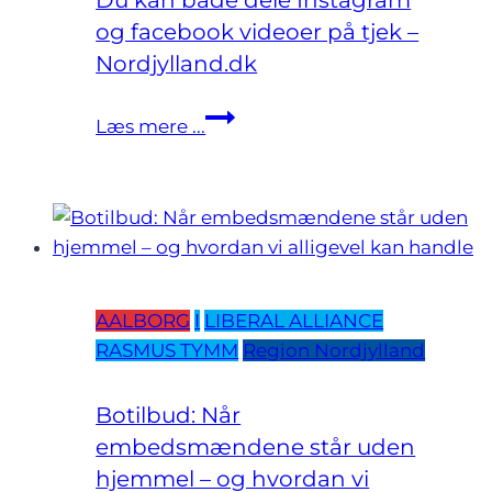
Du kan både dele Instagram
og facebook videoer på tjek –
Nordjylland.dk
Du
Læs mere ...
kan
både
dele
Instagram
og
facebook
AALBORG
I
LIBERAL ALLIANCE
videoer
RASMUS TYMM
Region Nordjylland
på
tjek
–
Botilbud: Når
Nordjylland.dk
embedsmændene står uden
hjemmel – og hvordan vi