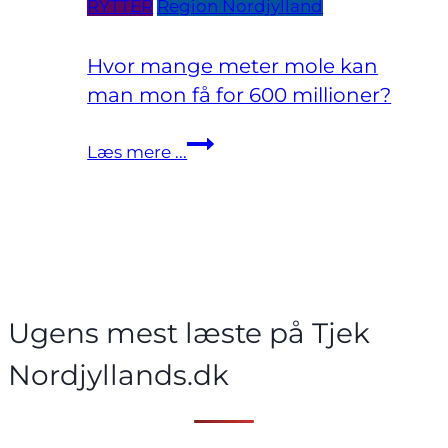
RYTTER
Region Nordjylland
Hvor mange meter mole kan
man mon få for 600 millioner?
Hvor
Læs mere ...
mange
meter
mole
kan
man
mon
Ugens mest læste på Tjek
få
for
Nordjyllands.dk
600
millioner?