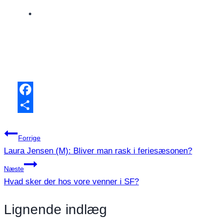
Facebook
Share
Indlægsnavigation
Forrige
Laura Jensen (M): Bliver man rask i feriesæsonen?
Næste
Hvad sker der hos vore venner i SF?
Lignende indlæg