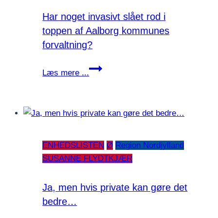
Har noget invasivt slået rod i
toppen af Aalborg kommunes
forvaltning?
Har
Læs mere ...
noget
invasivt
slået
rod
i
ENHEDSLISTEN
Ø
Region Nordjylland
toppen
SUSANNE FLYDTKJÆR
af
Aalborg
kommunes
Ja, men hvis private kan gøre det
forvaltning?
bedre…