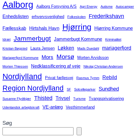
Aalborg
Aalborg Forsyning A/S
Agri Energy
Autisme
Autocamper
Frederikshavn
Enhedslisten
erhvervsvenlighed
Folkeskolen
Hjørring
Fællesskab
Hirtshals Havn
Hjørring Kommune
Jammerbugt
Jammerbugt Kommune
Idræt
Kriminalitet
Løkken
mariagerfjord
Laura Jensen
Kristian Bøgsted
Mads Duedahl
Morsø
Mors
Morten Arvidsson
Mariagerfjord Kommune
Nedklassificering af veje
Morten Thiessen
Nikolaj Christian Andersen
Nordjylland
Rebild
Privat fællesvej
Rasmus Tymm
Region Nordjylland
Sundhed
SF
Solcelleparker
Thisted
Trivsel
Tvangsprivatisering
Susanne Flydtkjær
Turisme
VE-anlæg
Vesthimmerland
Udenlandsk arbejdskraft
Søg