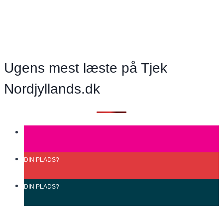
men
kommer
de
flotte
ord
Ugens mest læste på Tjek
med
Nordjyllands.dk
en
pris?
DIN
PLADS?
DIN
PLADS?