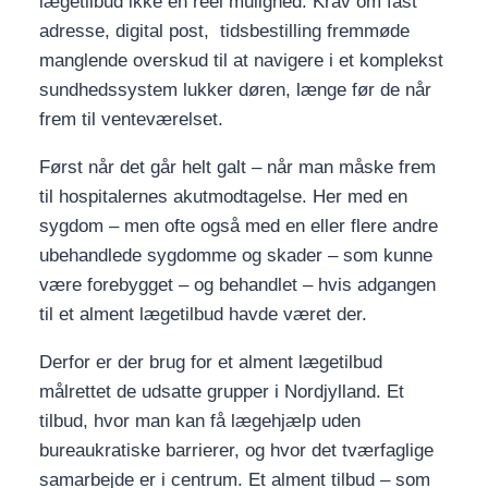
lægetilbud ikke en reel mulighed. Krav om fast
adresse, digital post, tidsbestilling fremmøde
manglende overskud til at navigere i et komplekst
sundhedssystem lukker døren, længe før de når
frem til venteværelset.
Først når det går helt galt – når man måske frem
til hospitalernes akutmodtagelse. Her med en
sygdom – men ofte også med en eller flere andre
ubehandlede sygdomme og skader – som kunne
være forebygget – og behandlet – hvis adgangen
til et alment lægetilbud havde været der.
Derfor er der brug for et alment lægetilbud
målrettet de udsatte grupper i Nordjylland. Et
tilbud, hvor man kan få lægehjælp uden
bureaukratiske barrierer, og hvor det tværfaglige
samarbejde er i centrum. Et alment tilbud – som