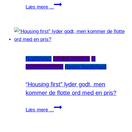
Ja,
Læs mere ...
men
hvis
private
kan
gøre
det
HJØRRING
LAURA JENSEN
M
bedre…
MODERATERNE
Region Nordjylland
“Housing first” lyder godt, men
kommer de flotte ord med en pris?
“Housing
Læs mere ...
first”
lyder
godt,