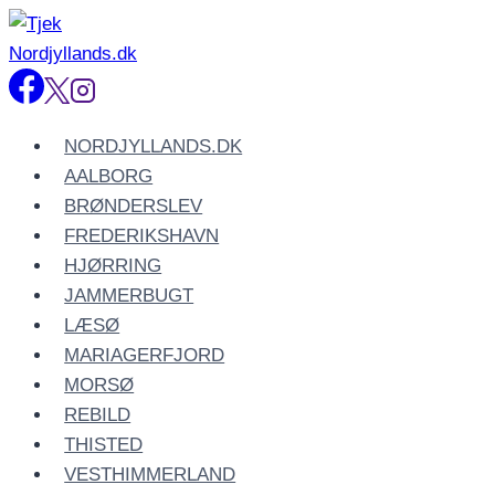
Fortsæt
til
indhold
NORDJYLLANDS.DK
AALBORG
BRØNDERSLEV
FREDERIKSHAVN
HJØRRING
JAMMERBUGT
LÆSØ
MARIAGERFJORD
MORSØ
REBILD
THISTED
VESTHIMMERLAND