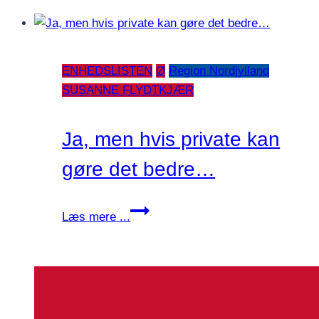
Mors
har
brug
ENHEDSLISTEN
Ø
Region Nordjylland
for
SUSANNE FLYDTKJÆR
en
borgerrådgiver!
Ja, men hvis private kan
gøre det bedre…
Ja,
Læs mere ...
men
hvis
private
kan
gøre