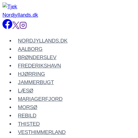
Fortsæt
til
indhold
NORDJYLLANDS.DK
AALBORG
BRØNDERSLEV
FREDERIKSHAVN
HJØRRING
JAMMERBUGT
LÆSØ
MARIAGERFJORD
MORSØ
REBILD
THISTED
VESTHIMMERLAND