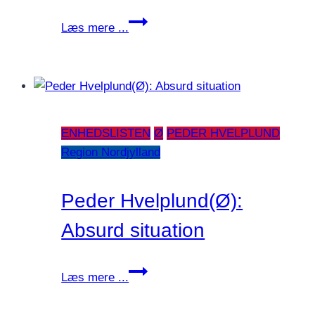
Socialt
Læs mere ...
udsatte
har
brug
for
et
ENHEDSLISTEN
Ø
PEDER HVELPLUND
andet
Region Nordjylland
alment
lægetilbud
Peder Hvelplund(Ø):
Absurd situation
Peder
Læs mere ...
Hvelplund(Ø):
Absurd