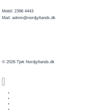
Mobil: 2396 4443
Mail: admin@nordjyllands.dk
© 2026 Tjek Nordjyllands.dk
NORDJYLLANDS.DK
AALBORG
BRØNDERSLEV
FREDERIKSHAVN