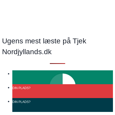
situation
Ugens mest læste på Tjek
Nordjyllands.dk
DIN
PLADS?
DIN
PLADS?