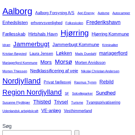
Aalborg
Aalborg Forsyning A/S
Agri Energy
Autisme
Autocamper
Frederikshavn
Enhedslisten
erhvervsvenlighed
Folkeskolen
Hjørring
Fællesskab
Hirtshals Havn
Hjørring Kommune
Jammerbugt
Jammerbugt Kommune
Idræt
Kriminalitet
Løkken
mariagerfjord
Laura Jensen
Kristian Bøgsted
Mads Duedahl
Morsø
Mors
Morten Arvidsson
Mariagerfjord Kommune
Nedklassificering af veje
Morten Thiessen
Nikolaj Christian Andersen
Nordjylland
Rebild
Privat fællesvej
Rasmus Tymm
Region Nordjylland
Sundhed
SF
Solcelleparker
Thisted
Trivsel
Tvangsprivatisering
Susanne Flydtkjær
Turisme
VE-anlæg
Vesthimmerland
Udenlandsk arbejdskraft
Søg