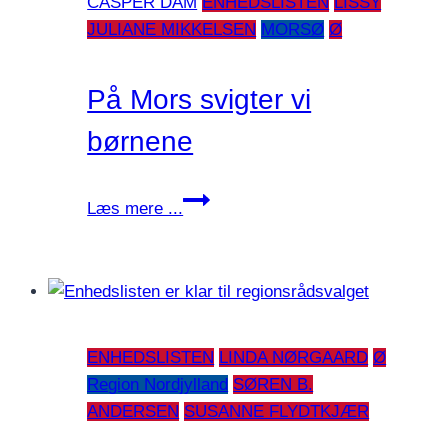
CASPER DAM
ENHEDSLISTEN
LISSY
JULIANE MIKKELSEN
MORSØ
Ø
På Mors svigter vi
børnene
På
Læs mere ...
Mors
svigter
vi
børnene
ENHEDSLISTEN
LINDA NØRGAARD
Ø
Region Nordjylland
SØREN B.
ANDERSEN
SUSANNE FLYDTKJÆR