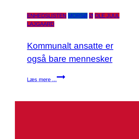
ENHEDSLISTEN
MORSØ
Ø
OLE JUUL
LAJGAARD
Kommunalt ansatte er
også bare mennesker
Kommunalt
Læs mere ...
ansatte
er
også
bare
mennesker