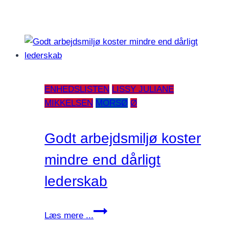
ENHEDSLISTEN
LISSY JULIANE
MIKKELSEN
MORSØ
Ø
Godt arbejdsmiljø koster
mindre end dårligt
lederskab
Godt
Læs mere ...
arbejdsmiljø