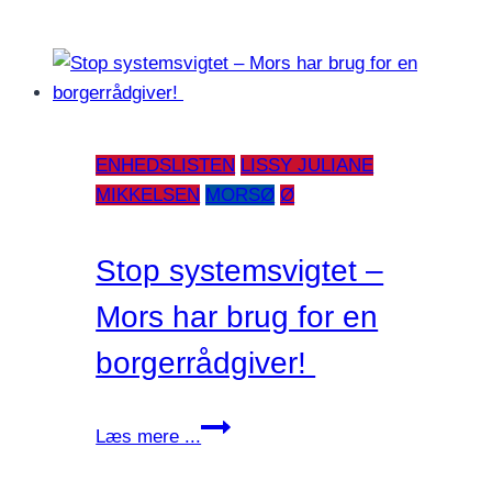
koster
mindre
end
dårligt
lederskab
ENHEDSLISTEN
LISSY JULIANE
MIKKELSEN
MORSØ
Ø
Stop systemsvigtet –
Mors har brug for en
borgerrådgiver!
Stop
Læs mere ...
systemsvigtet
–