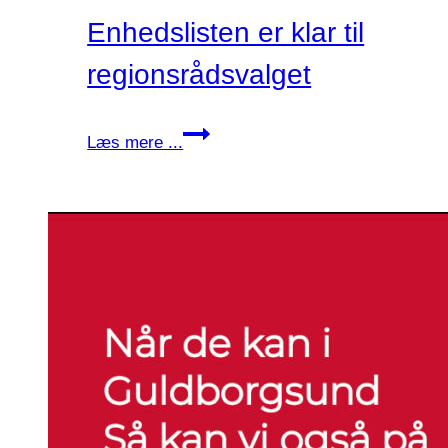
Enhedslisten er klar til
regionsrådsvalget
Enhedslisten
Læs mere ...
er
klar
til
regionsrådsvalget