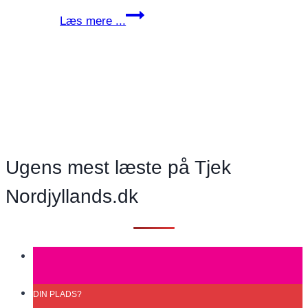
JESPER
Læs mere ...
GRETH:
Venstre
og
Konservative
vil
prioritere
vejene
højere
Ugens mest læste på Tjek
i
Nordjyllands.dk
Rebild.
kommune
DIN
PLADS?