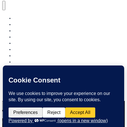
NORDJYLLANDS.DK
AALBORG
BRØNDERSLEV
FREDERIKSHAVN
HJØRRING
JAMMERBUGT
LÆSØ
MARIAGERFJORD
MORSØ
REBILD
THISTED
VESTHIMMERLAND
REGION NORDJYLLAND
Søg
efter: