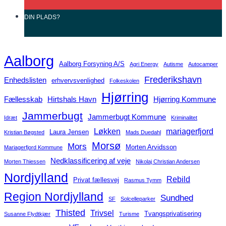
DIN
PLADS?
Aalborg
Aalborg Forsyning A/S
Agri Energy
Autisme
Autocamper
Frederikshavn
Enhedslisten
erhvervsvenlighed
Folkeskolen
Hjørring
Fællesskab
Hirtshals Havn
Hjørring Kommune
Jammerbugt
Jammerbugt Kommune
Idræt
Kriminalitet
Løkken
mariagerfjord
Laura Jensen
Kristian Bøgsted
Mads Duedahl
Morsø
Mors
Morten Arvidsson
Mariagerfjord Kommune
Nedklassificering af veje
Morten Thiessen
Nikolaj Christian Andersen
Nordjylland
Rebild
Privat fællesvej
Rasmus Tymm
Region Nordjylland
Sundhed
SF
Solcelleparker
Thisted
Trivsel
Tvangsprivatisering
Susanne Flydtkjær
Turisme