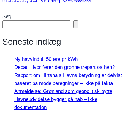
VE-anlæg
Vesthimmerland
Udenlandsk arbejdskraft
Søg
Seneste indlæg
Ny havvind til 50 øre pr kWh
Debat: Hvor fører den grønne trepart os hen?
Rapport om Hirtshals Havns betydning er delvist
baseret på modelberegninger – ikke på fakta
Anmeldelse: Grønland som geopolitisk bytte
Havneudvidelse bygger på håb – ikke
dokumentation