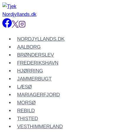
Fortsæt
til
indhold
NORDJYLLANDS.DK
AALBORG
BRØNDERSLEV
FREDERIKSHAVN
HJØRRING
JAMMERBUGT
LÆSØ
MARIAGERFJORD
MORSØ
REBILD
THISTED
VESTHIMMERLAND