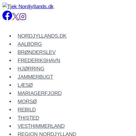
Fortsæt
til
indhold
NORDJYLLANDS.DK
AALBORG
BRØNDERSLEV
FREDERIKSHAVN
HJØRRING
JAMMERBUGT
LÆSØ
MARIAGERFJORD
MORSØ
REBILD
THISTED
VESTHIMMERLAND
REGION NORDJYLLAND