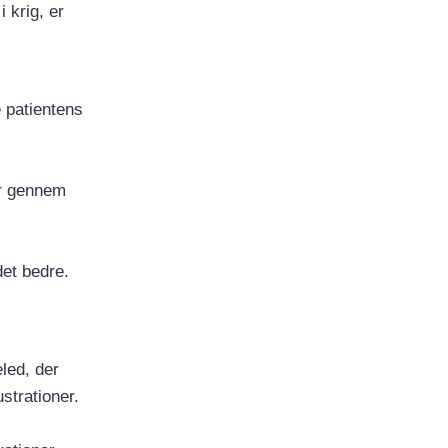
 krig, er
 patientens
er gennem
det bedre.
led, der
strationer.