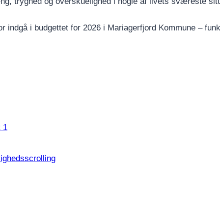
, tryghed og overskuelighed i nogle af livets sværeste situ
r indgå i budgettet for 2026 i Mariagerfjord Kommune – funk
 1
ighedsscrolling