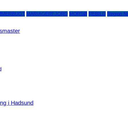
MMERBUGT
MARIAGERFJORD
MORSØ
REBILD
Region No
gsmaster
ning i Hadsund