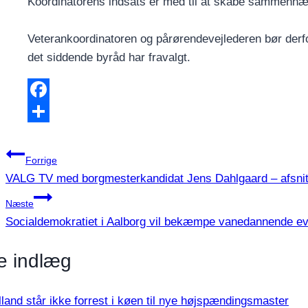
Koordinatorens indsats er med til at skabe sammenhæng
Veterankoordinatoren og pårørendevejlederen bør derfo
det siddende byråd har fravalgt.
Facebook
Share
Indlægsnavigation
Forrige
VALG TV med borgmesterkandidat Jens Dahlgaard – afsnit
Næste
Socialdemokratiet i Aalborg vil bekæmpe vanedannende ev
e indlæg