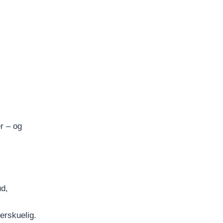
r – og
ud,
erskuelig.