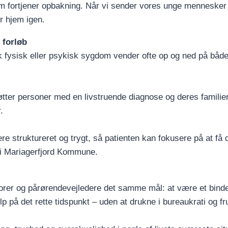
 fortjener opbakning. Når vi sender vores unge mennesker i
r hjem igen.
 forløb
sk fysisk eller psykisk sygdom vender ofte op og ned på både
øtter personer med en livstruende diagnose og deres famili
.
e struktureret og trygt, så patienten kan fokusere på at få 
 i Mariagerfjord Kommune.
orer og pårørendevejledere det samme mål: at være et binde
p på det rette tidspunkt – uden at drukne i bureaukrati og fru