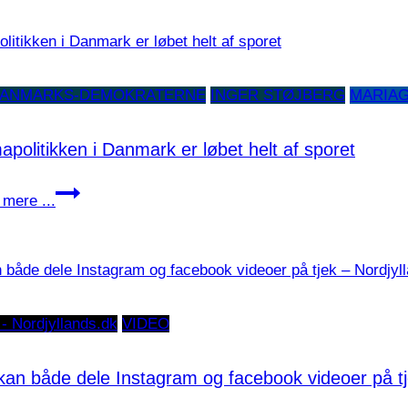
udtjent
sin
rolle,
og
ANMARKS-DEMOKRATERNE
INGER STØJBERG
MARIA
det
er
apolitikken i Danmark er løbet helt af sporet
tid
til
Klimapolitikken
mere ...
nytænkning
i
i
Danmark
Hadsund
er
løbet
helt
 - Nordjyllands.dk
VIDEO
af
sporet
kan både dele Instagram og facebook videoer på tj