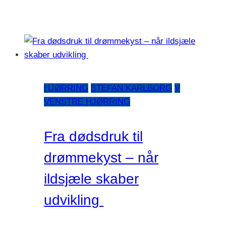
HJØRRING
STEFAN KARLBORG
V
VENSTRE HJØRRING
Fra dødsdruk til
drømmekyst – når
ildsjæle skaber
udvikling