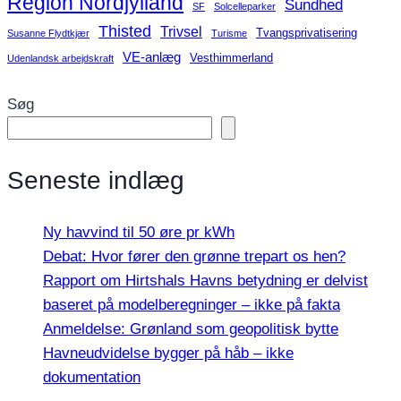
Region Nordjylland
Sundhed
SF
Solcelleparker
Thisted
Trivsel
Tvangsprivatisering
Susanne Flydtkjær
Turisme
VE-anlæg
Vesthimmerland
Udenlandsk arbejdskraft
Søg
Seneste indlæg
Ny havvind til 50 øre pr kWh
Debat: Hvor fører den grønne trepart os hen?
Rapport om Hirtshals Havns betydning er delvist
baseret på modelberegninger – ikke på fakta
Anmeldelse: Grønland som geopolitisk bytte
Havneudvidelse bygger på håb – ikke
dokumentation