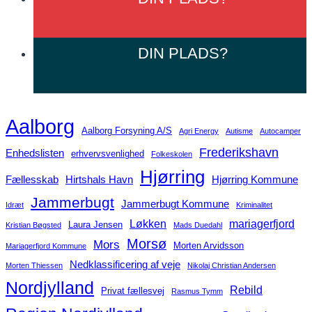
DIN
PLADS?
Aalborg
Aalborg Forsyning A/S
Agri Energy
Autisme
Autocamper
Frederikshavn
Enhedslisten
erhvervsvenlighed
Folkeskolen
Hjørring
Fællesskab
Hirtshals Havn
Hjørring Kommune
Jammerbugt
Jammerbugt Kommune
Idræt
Kriminalitet
Løkken
mariagerfjord
Laura Jensen
Kristian Bøgsted
Mads Duedahl
Morsø
Mors
Morten Arvidsson
Mariagerfjord Kommune
Nedklassificering af veje
Morten Thiessen
Nikolaj Christian Andersen
Nordjylland
Rebild
Privat fællesvej
Rasmus Tymm