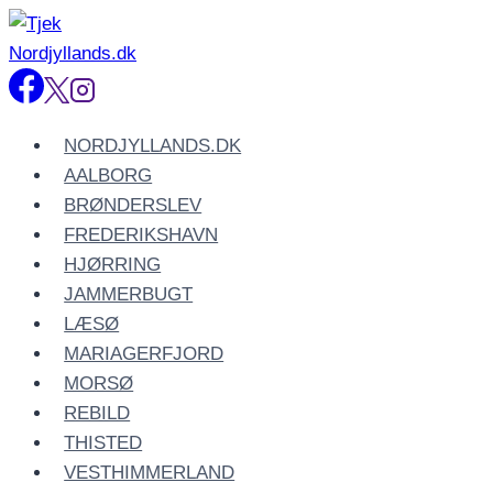
Fortsæt
til
indhold
NORDJYLLANDS.DK
AALBORG
BRØNDERSLEV
FREDERIKSHAVN
HJØRRING
JAMMERBUGT
LÆSØ
MARIAGERFJORD
MORSØ
REBILD
THISTED
VESTHIMMERLAND