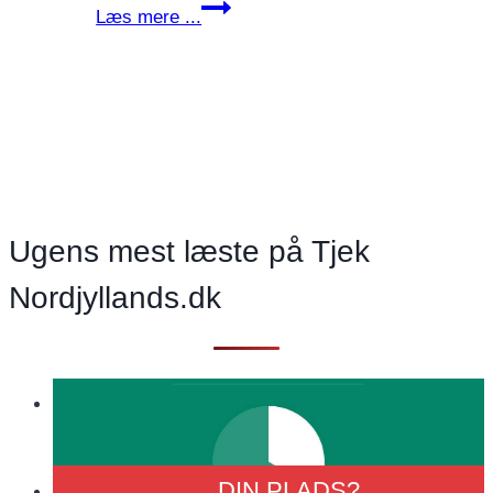
Fra
Læs mere ...
dødsdruk
til
drømmekyst
–
når
ildsjæle
skaber
udvikling
Ugens mest læste på Tjek
Nordjyllands.dk
DIN
PLADS?