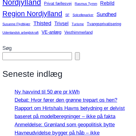
Nordjylland
Rebild
Privat fællesvej
Rasmus Tymm
Region Nordjylland
Sundhed
SF
Solcelleparker
Thisted
Trivsel
Tvangsprivatisering
Susanne Flydtkjær
Turisme
VE-anlæg
Vesthimmerland
Udenlandsk arbejdskraft
Søg
Seneste indlæg
Ny havvind til 50 øre pr kWh
Debat: Hvor fører den grønne trepart os hen?
Rapport om Hirtshals Havns betydning er delvist
baseret på modelberegninger – ikke på fakta
Anmeldelse: Grønland som geopolitisk bytte
Havneudvidelse bygger på håb – ikke