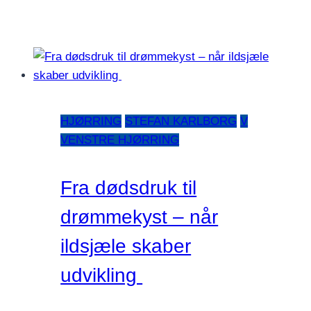
HJØRRING
STEFAN KARLBORG
V
VENSTRE HJØRRING
Fra dødsdruk til
drømmekyst – når
ildsjæle skaber
udvikling