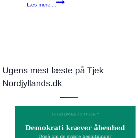
Fra
Læs mere ...
dødsdruk
til
drømmekyst
–
når
ildsjæle
skaber
udvikling
Ugens mest læste på Tjek
Nordjyllands.dk