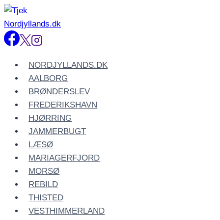
Fortsæt
til
indhold
NORDJYLLANDS.DK
AALBORG
BRØNDERSLEV
FREDERIKSHAVN
HJØRRING
JAMMERBUGT
LÆSØ
MARIAGERFJORD
MORSØ
REBILD
THISTED
VESTHIMMERLAND