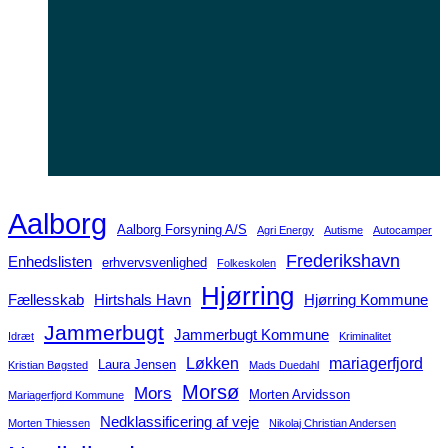
Aalborg
Aalborg Forsyning A/S
Agri Energy
Autisme
Autocamper
Frederikshavn
Enhedslisten
erhvervsvenlighed
Folkeskolen
Hjørring
Fællesskab
Hirtshals Havn
Hjørring Kommune
Jammerbugt
Jammerbugt Kommune
Idræt
Kriminalitet
Løkken
mariagerfjord
Laura Jensen
Kristian Bøgsted
Mads Duedahl
Morsø
Mors
Morten Arvidsson
Mariagerfjord Kommune
Nedklassificering af veje
Morten Thiessen
Nikolaj Christian Andersen