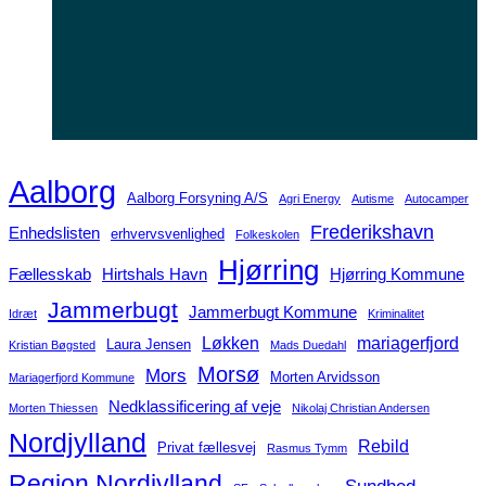
Aalborg
Aalborg Forsyning A/S
Agri Energy
Autisme
Autocamper
Frederikshavn
Enhedslisten
erhvervsvenlighed
Folkeskolen
Hjørring
Fællesskab
Hirtshals Havn
Hjørring Kommune
Jammerbugt
Jammerbugt Kommune
Idræt
Kriminalitet
Løkken
mariagerfjord
Laura Jensen
Kristian Bøgsted
Mads Duedahl
Morsø
Mors
Morten Arvidsson
Mariagerfjord Kommune
Nedklassificering af veje
Morten Thiessen
Nikolaj Christian Andersen
Nordjylland
Rebild
Privat fællesvej
Rasmus Tymm
Region Nordjylland