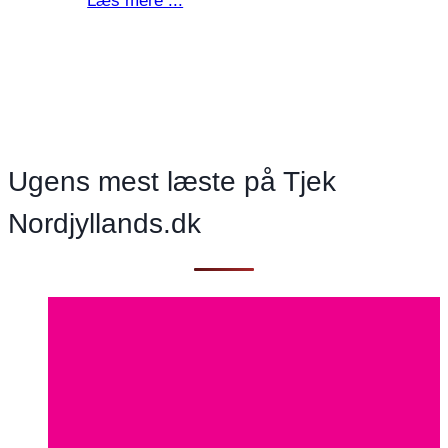
Læs mere ...
infrastruktur
gør
Rebild
Kommune
attraktiv
Ugens mest læste på Tjek
Nordjyllands.dk