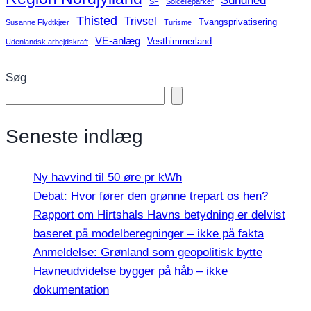
Sundhed
SF
Solcelleparker
Thisted
Trivsel
Tvangsprivatisering
Susanne Flydtkjær
Turisme
VE-anlæg
Vesthimmerland
Udenlandsk arbejdskraft
Søg
Seneste indlæg
Ny havvind til 50 øre pr kWh
Debat: Hvor fører den grønne trepart os hen?
Rapport om Hirtshals Havns betydning er delvist
baseret på modelberegninger – ikke på fakta
Anmeldelse: Grønland som geopolitisk bytte
Havneudvidelse bygger på håb – ikke
dokumentation