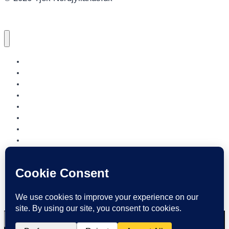
NORDJYLLANDS.DK
AALBORG
BRØNDERSLEV
FREDERIKSHAVN
HJØRRING
JAMMERBUGT
LÆSØ
MARIAGERFJORD
MORSØ
REBILD
THISTED
VESTHIMMERLAND
REGION NORDJYLLAND