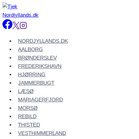
Fortsæt
til
indhold
NORDJYLLANDS.DK
AALBORG
BRØNDERSLEV
FREDERIKSHAVN
HJØRRING
JAMMERBUGT
LÆSØ
MARIAGERFJORD
MORSØ
REBILD
THISTED
VESTHIMMERLAND