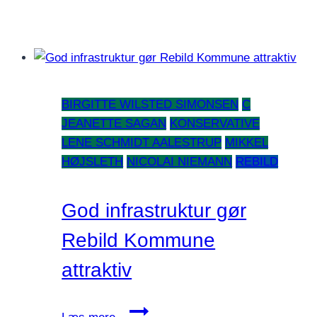
BIRGITTE WILSTED SIMONSEN
C
JEANETTE SAGAN
KONSERVATIVE
LENE SCHMIDT AALESTRUP
MIKKEL
HØJSLETH
NICOLAI NIEMANN
REBILD
God infrastruktur gør
Rebild Kommune
attraktiv
God