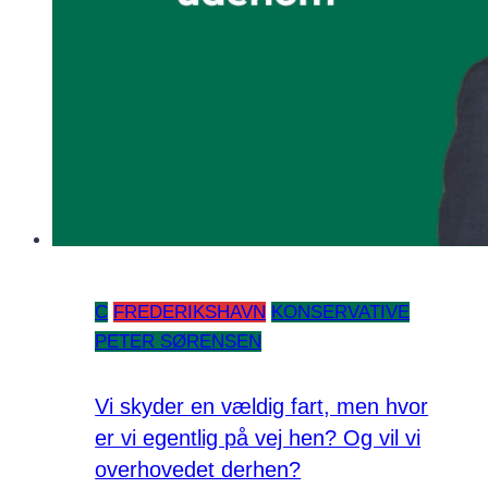
C
FREDERIKSHAVN
KONSERVATIVE
PETER SØRENSEN
Vi skyder en vældig fart, men hvor
er vi egentlig på vej hen? Og vil vi
overhovedet derhen?