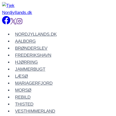
Fortsæt
til
indhold
NORDJYLLANDS.DK
AALBORG
BRØNDERSLEV
FREDERIKSHAVN
HJØRRING
JAMMERBUGT
LÆSØ
MARIAGERFJORD
MORSØ
REBILD
THISTED
VESTHIMMERLAND