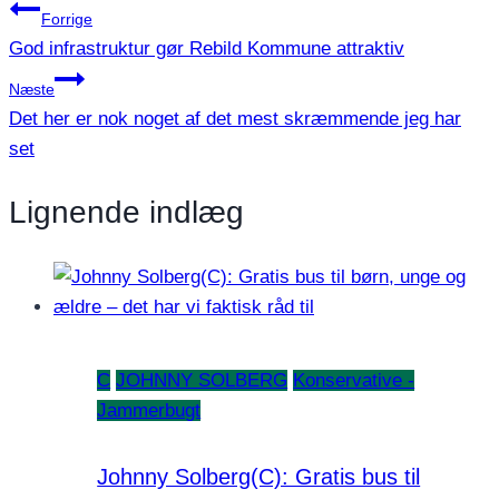
Indlægsnavigation
Forrige
God infrastruktur gør Rebild Kommune attraktiv
Næste
Det her er nok noget af det mest skræmmende jeg har
set
Lignende indlæg
C
JOHNNY SOLBERG
Konservative -
Jammerbugt
Johnny Solberg(C): Gratis bus til