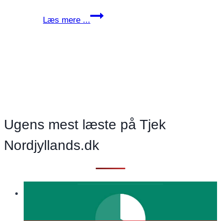
Vi
Læs mere ...
skyder
en
vældig
fart,
men
hvor
er
vi
Ugens mest læste på Tjek
egentlig
Nordjyllands.dk
på
vej
hen? Og
vil
vi
overhovedet