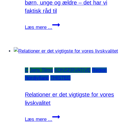
børn, unge og ældre – det har vi
faktisk råd til
Johnny
Læs mere ...
Solberg(C):
Gratis
bus
til
børn,
C
Jens Tilma
KONSERVATIVE
Region
unge
Nordjylland
THISTED
og
ældre
–
Relationer er det vigtigste for vores
det
livskvalitet
har
Relationer
vi
Læs mere ...
er
faktisk