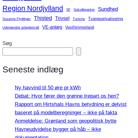
Region Nordjylland
Sundhed
SF
Solcelleparker
Thisted
Trivsel
Tvangsprivatisering
Susanne Flydtkjær
Turisme
VE-anlæg
Vesthimmerland
Udenlandsk arbejdskraft
Søg
Seneste indlæg
Ny havvind til 50 øre pr kWh
Debat: Hvor fører den grønne trepart os hen?
Rapport om Hirtshals Havns betydning er delvist
baseret på modelberegninger – ikke på fakta
Anmeldelse: Grønland som geopolitisk bytte
Havneudvidelse bygger på håb – ikke
dokumentation