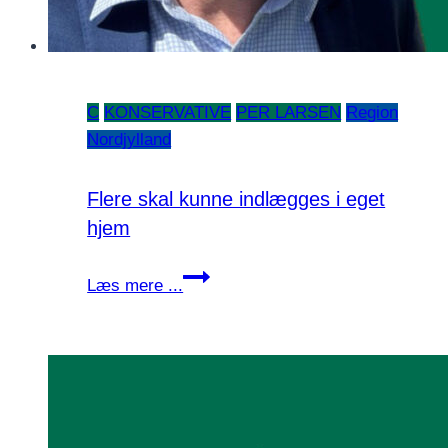
C
KONSERVATIVE
PER LARSEN
Region
Nordjylland
Flere skal kunne indlægges i eget
hjem
Flere
Læs mere ...
skal
kunne
indlægges
i
eget
hjem