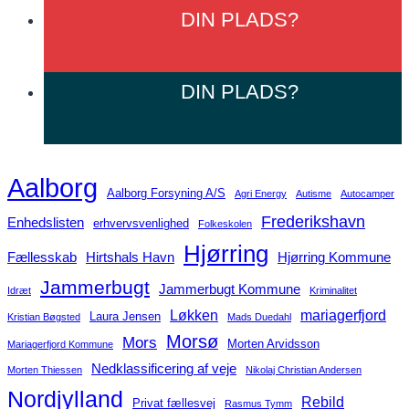
derhen?
DIN
PLADS?
DIN
PLADS?
Aalborg
Aalborg Forsyning A/S
Agri Energy
Autisme
Autocamper
Frederikshavn
Enhedslisten
erhvervsvenlighed
Folkeskolen
Hjørring
Fællesskab
Hirtshals Havn
Hjørring Kommune
Jammerbugt
Jammerbugt Kommune
Idræt
Kriminalitet
Løkken
mariagerfjord
Laura Jensen
Kristian Bøgsted
Mads Duedahl
Morsø
Mors
Morten Arvidsson
Mariagerfjord Kommune
Nedklassificering af veje
Morten Thiessen
Nikolaj Christian Andersen
Nordjylland
Rebild
Privat fællesvej
Rasmus Tymm