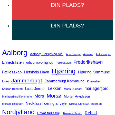
DIN
PLADS?
DIN
PLADS?
Aalborg
Aalborg Forsyning A/S
Agri Energy
Autisme
Autocamper
Frederikshavn
Enhedslisten
erhvervsvenlighed
Folkeskolen
Hjørring
Fællesskab
Hirtshals Havn
Hjørring Kommune
Jammerbugt
Jammerbugt Kommune
Idræt
Kriminalitet
Løkken
mariagerfjord
Laura Jensen
Kristian Bøgsted
Mads Duedahl
Morsø
Mors
Morten Arvidsson
Mariagerfjord Kommune
Nedklassificering af veje
Morten Thiessen
Nikolaj Christian Andersen
Nordjylland
Rebild
Privat fællesvej
Rasmus Tymm