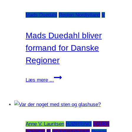
Danmark
Mads Duedahl
Region Nordjylland
V
Mads Duedahl bliver
formand for Danske
Regioner
Mads
Læs mere ...
Duedahl
bliver
formand
for
Danske
Anne V. Lauritsen
HJØRRING
LAURA
Regioner
JENSEN
M
MODERATERNE
Region