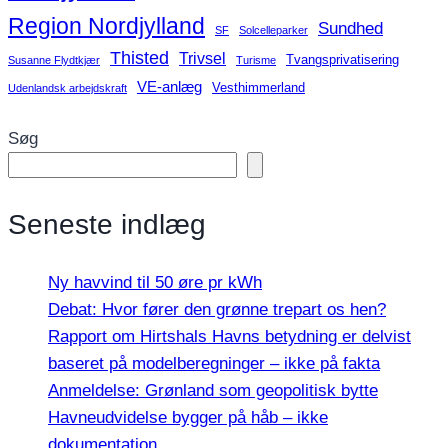
Region Nordjylland
Sundhed
SF
Solcelleparker
Thisted
Trivsel
Tvangsprivatisering
Susanne Flydtkjær
Turisme
VE-anlæg
Vesthimmerland
Udenlandsk arbejdskraft
Søg
Seneste indlæg
Ny havvind til 50 øre pr kWh
Debat: Hvor fører den grønne trepart os hen?
Rapport om Hirtshals Havns betydning er delvist
baseret på modelberegninger – ikke på fakta
Anmeldelse: Grønland som geopolitisk bytte
Havneudvidelse bygger på håb – ikke
dokumentation