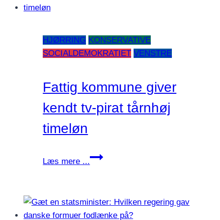
grønne
trepart
os
HJØRRING
KONSERVATIVE
hen?
SOCIALDEMOKRATIET
VENSTRE
Fattig kommune giver
kendt tv-pirat tårnhøj
timeløn
Fattig
Læs mere ...
kommune
giver
kendt
tv-