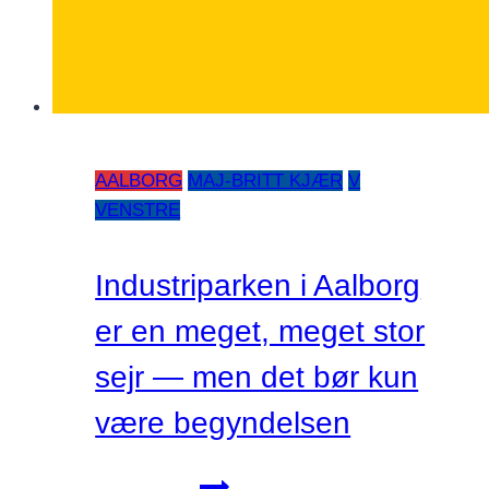
AALBORG
MAJ-BRITT KJÆR
V
VENSTRE
Industriparken i Aalborg
er en meget, meget stor
sejr — men det bør kun
være begyndelsen
Industriparken