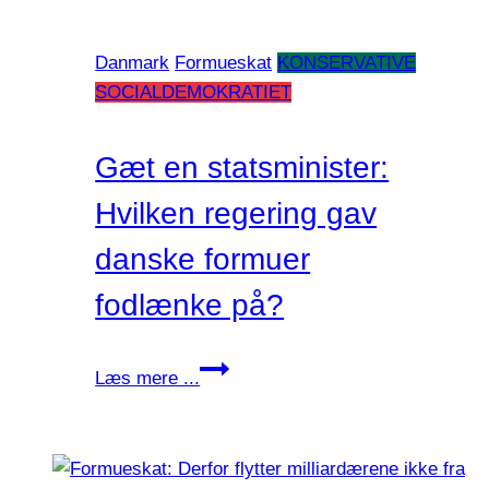
pirat
tårnhøj
Danmark
Formueskat
KONSERVATIVE
timeløn
SOCIALDEMOKRATIET
Gæt en statsminister:
Hvilken regering gav
danske formuer
fodlænke på?
Gæt
Læs mere ...
en
statsminister:
Hvilken
regering