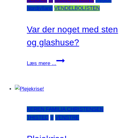
Nordjylland
VENDELBOLISTEN
Var der noget med sten
og glashuse?
Var
Læs mere ...
der
noget
med
sten
og
KEREN FAMILIA CHRISTENSEN
glashuse?
THISTED
V
VENSTRE