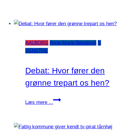
AALBORG
Anne-Marie Bengtson
V
VENSTRE
Debat: Hvor fører den
grønne trepart os hen?
Debat:
Læs mere ...
Hvor
fører
den