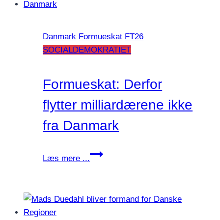
gav
danske
Danmark
Formueskat
FT26
formuer
SOCIALDEMOKRATIET
fodlænke
på?
Formueskat: Derfor
flytter milliardærene ikke
fra Danmark
Formueskat:
Læs mere ...
Derfor
flytter
milliardærene
ikke
fra