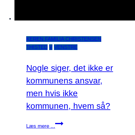
KEREN FAMILIA CHRISTENSEN
THISTED
V
VENSTRE
Nogle siger, det ikke er
kommunens ansvar,
men hvis ikke
kommunen, hvem så?
Nogle
Læs mere ...
siger,