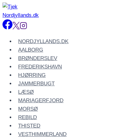
Fortsæt
til
indhold
NORDJYLLANDS.DK
AALBORG
BRØNDERSLEV
FREDERIKSHAVN
HJØRRING
JAMMERBUGT
LÆSØ
MARIAGERFJORD
MORSØ
REBILD
THISTED
VESTHIMMERLAND