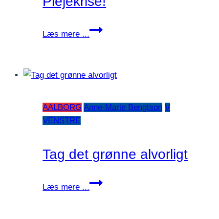
Plejekrise!
Plejekrise!
Læs mere ...
AALBORG
Anne-Marie Bengtson
V
VENSTRE
Tag det grønne alvorligt
Tag
Læs mere ...
det
grønne