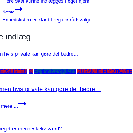
Flere skal kunne indlægges i eget hjem
Næste
Enhedslisten er klar til regionsrådsvalget
e indlæg
EDSLISTEN
Ø
Region Nordjylland
SUSANNE FLYDTKJÆR
 men hvis private kan gøre det bedre…
Ja,
mere ...
men
hvis
private