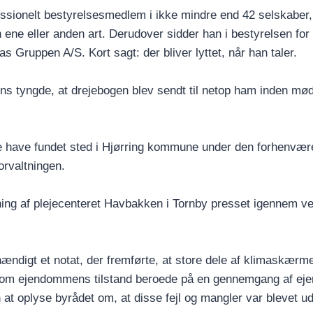
ssionelt bestyrelsesmedlem i ikke mindre end 42 selskaber,
ne eller anden art. Derudover sidder han i bestyrelsen for 
Gruppen A/S. Kort sagt: der bliver lyttet, når han taler.
ns tyngde, at drejebogen blev sendt til netop ham inden mød
have fundet sted i Hjørring kommune under den forhenvæ
orvaltningen.
ing af plejecenteret Havbakken i Tornby presset igennem ve
ændigt et notat, der fremførte, at store dele af klimaskærm
e om ejendommens tilstand beroede på en gennemgang af e
n at oplyse byrådet om, at disse fejl og mangler var blevet u