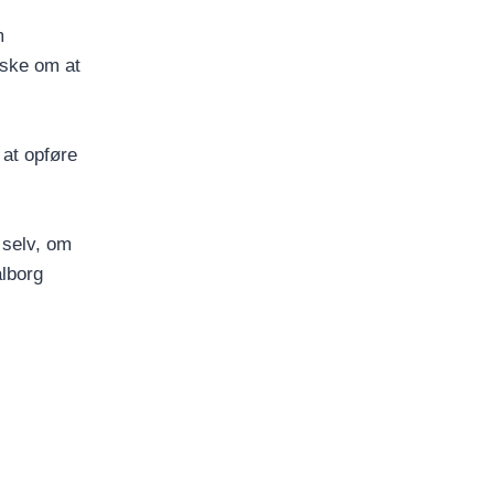
m
nske om at
 at opføre
 selv, om
lborg