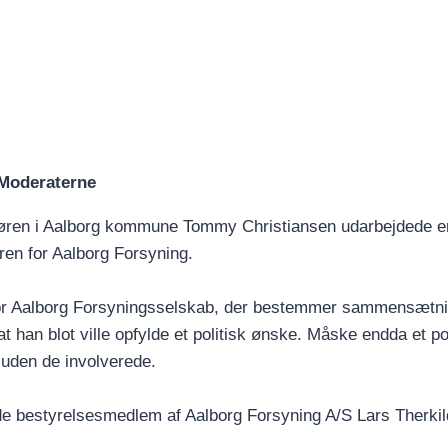
r Moderaterne
øren i Aalborg kommune Tommy Christiansen udarbejdede e
ren for Aalborg Forsyning.
n for Aalborg Forsyningsselskab, der bestemmer sammensætn
 han blot ville opfylde et politisk ønske. Måske endda et pol
 uden de involverede.
de bestyrelsesmedlem af Aalborg Forsyning A/S Lars Therki