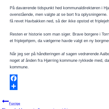
På daværende tidspunkt hed kommunaldirektøren i Hj
ovenstående, men valgte at se bort fra oplysningerne. 
få revet Havbakken ned, så der ikke opstod et fripleje
Resten er historie som man siger. Brave borgere i Torn
et friplejehjem, da vælgerne havde valgt en ny borgmes
Når jeg ser på håndteringen af sagen vedrørende Aalb
noget af ånden fra Hjørring kommune rykkede med, da
kommune.
Facebook
Share
Indlægsnavigation
Forrige