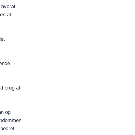
 hvoraf
en af
et i
rende
d brug af
en og
jendommen,
dbedret.