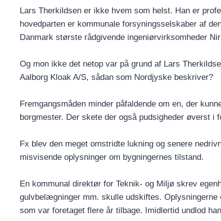
Lars Therkildsen er ikke hvem som helst. Han er profe
hovedparten er kommunale forsyningsselskaber af den e
Danmark største rådgivende ingeniørvirksomheder Niras 
Og mon ikke det netop var på grund af Lars Therkildse
Aalborg Kloak A/S, sådan som Nordjyske beskriver?
Fremgangsmåden minder påfaldende om en, der kunne 
borgmester. Der skete der også pudsigheder øverst i f
Fx blev den meget omstridte lukning og senere nedrivn
misvisende oplysninger om bygningernes tilstand.
En kommunal direktør for Teknik- og Miljø skrev egenh
gulvbelægninger mm. skulle udskiftes. Oplysningern
som var foretaget flere år tilbage. Imidlertid undlod ha