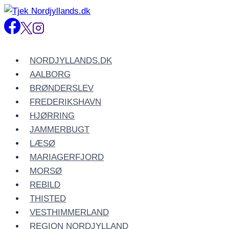
Fortsæt
til
indhold
NORDJYLLANDS.DK
AALBORG
BRØNDERSLEV
FREDERIKSHAVN
HJØRRING
JAMMERBUGT
LÆSØ
MARIAGERFJORD
MORSØ
REBILD
THISTED
VESTHIMMERLAND
REGION NORDJYLLAND