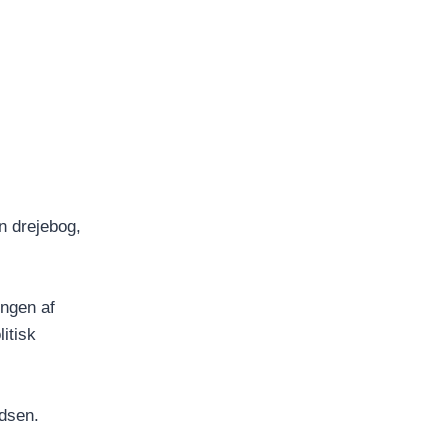
n drejebog,
ingen af
itisk
ldsen.