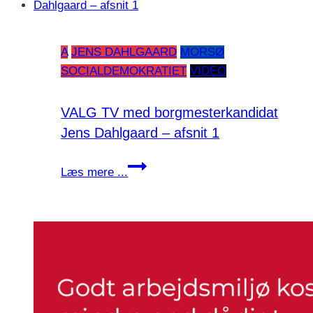
køen
til
A
JENS DAHLGAARD
MORSØ
nye
SOCIALDEMOKRATIET
VIDEO
højspændingsmaster
VALG TV med borgmesterkandidat
Jens Dahlgaard – afsnit 1
VALG
Læs mere ...
TV
med
borgmesterkandidat
Jens
Dahlgaard
–
afsnit