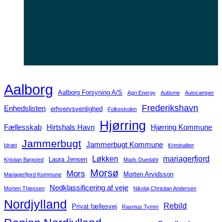
Aalborg
Aalborg Forsyning A/S
Agri Energy
Autisme
Autocamper
Frederikshavn
Enhedslisten
erhvervsvenlighed
Folkeskolen
Hjørring
Fællesskab
Hirtshals Havn
Hjørring Kommune
Jammerbugt
Jammerbugt Kommune
Idræt
Kriminalitet
Løkken
mariagerfjord
Laura Jensen
Kristian Bøgsted
Mads Duedahl
Morsø
Mors
Morten Arvidsson
Mariagerfjord Kommune
Nedklassificering af veje
Morten Thiessen
Nikolaj Christian Andersen
Nordjylland
Rebild
Privat fællesvej
Rasmus Tymm