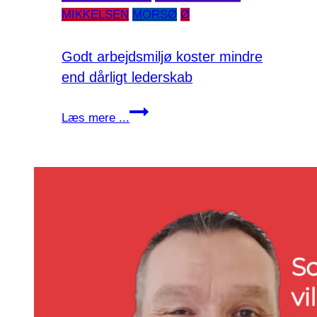
MIKKELSEN
MORSØ
Ø
Godt arbejdsmiljø koster mindre
end dårligt lederskab
Godt
Læs mere ...
arbejdsmiljø
koster
mindre
end
dårligt
lederskab