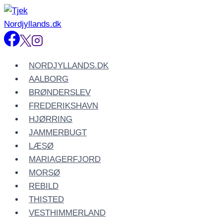
Fortsæt
til
indhold
NORDJYLLANDS.DK
AALBORG
BRØNDERSLEV
FREDERIKSHAVN
HJØRRING
JAMMERBUGT
LÆSØ
MARIAGERFJORD
MORSØ
REBILD
THISTED
VESTHIMMERLAND