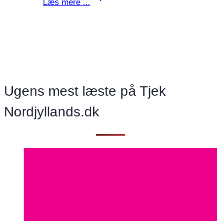
Læs mere ...
udsatte
har
brug
for
et
andet
Ugens mest læste på Tjek
alment
lægetilbud
Nordjyllands.dk