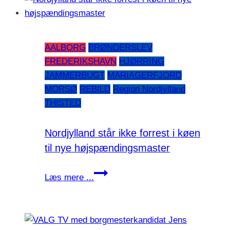
regionsrådsvalget
AALBORG
BRØNDERSLEV
FREDERIKSHAVN
HJØRRING
JAMMERBUGT
MARIAGERFJORD
MORSØ
REBILD
Region Nordjylland
THISTED
Nordjylland står ikke forrest i køen
til nye højspændingsmaster
Nordjylland
Læs mere ...
står
ikke
forrest
i