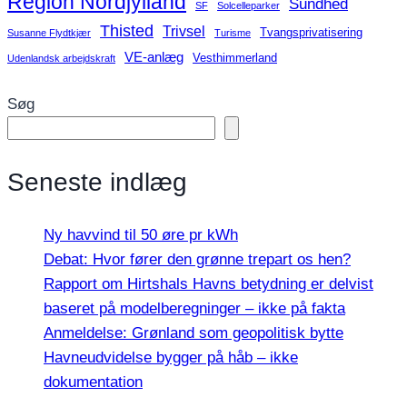
Region Nordjylland
Sundhed
SF
Solcelleparker
Thisted
Trivsel
Tvangsprivatisering
Susanne Flydtkjær
Turisme
VE-anlæg
Vesthimmerland
Udenlandsk arbejdskraft
Søg
Seneste indlæg
Ny havvind til 50 øre pr kWh
Debat: Hvor fører den grønne trepart os hen?
Rapport om Hirtshals Havns betydning er delvist
baseret på modelberegninger – ikke på fakta
Anmeldelse: Grønland som geopolitisk bytte
Havneudvidelse bygger på håb – ikke
dokumentation