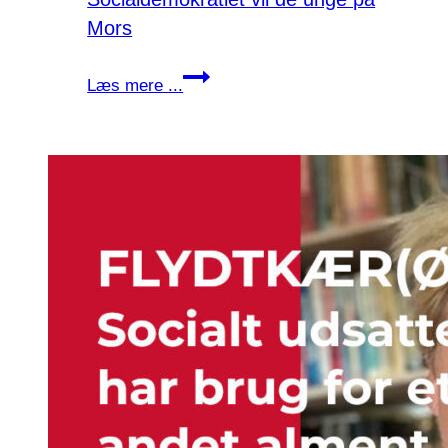
Mors
Socialdemokratiet
Læs mere ...
vil
de
unge
på
Mors