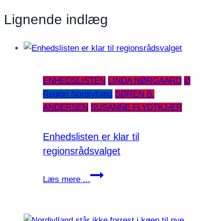
Lignende indlæg
ENHEDSLISTEN
LINDA NØRGAARD
Ø
Region Nordjylland
SØREN B.
ANDERSEN
SUSANNE FLYDTKJÆR
Enhedslisten er klar til
regionsrådsvalget
Enhedslisten
Læs mere ...
er
klar
til