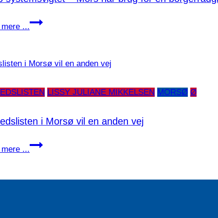
Stop
mere ...
systemsvigtet
–
Mors
har
brug
EDSLISTEN
LISSY JULIANE MIKKELSEN
MORSØ
Ø
for
en
edslisten i Morsø vil en anden vej
borgerrådgiver!
Enhedslisten
mere ...
i
Morsø
vil
en
anden