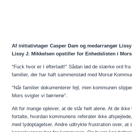
Af initiativtager Casper Dam og medarrangør Lissy
Lissy J. Mikkelsen opstiller for Enhedslisten i M
“Fuck hvor er I efterladt!” Sådan lød de stærke ord f
familier, der har haft sammenstød med Morsø Kommune
“Når familier dokumenterer fejl, men kommunen slipper 
Mors svigter vi børnene”.
Alt for mange oplever, at de står helt alene. At de ikke
fortalte, hvordan kommunens referater ikke afspejled
med lydoptagelser. Andre udtrykte frustration over, at 