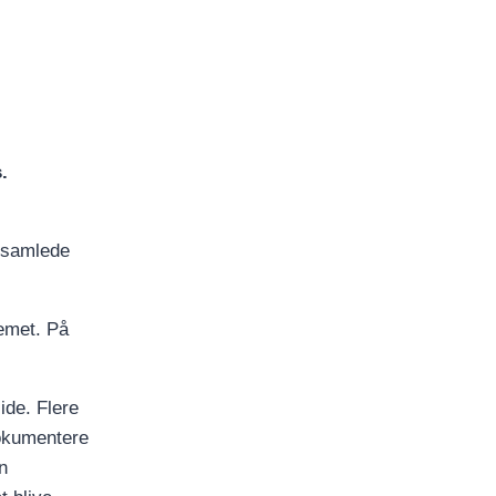
.
t samlede
emet. På
ide. Flere
dokumentere
n