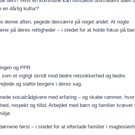
e dem? Hvis en kommune kan fortsætte ufortrødent uden at
e en dårlig kultur?
te denne aften, pegede desværre på noget andet: At nogle
erer på deres rettigheder – i stedet for at holde fokus på bar
elingen og PPR
 som et vigtigt skridt mod bedre retssikkerhed og bedre
ejlede og støtte borgere i deres sag.
nede socialrådgivere med erfaring – og skabe rammer, hvor
d, respekt og tillid. Arbejdet med børn og familier kræver f
iljø.
rnene først – i stedet for at efterlade familier i magtesløs