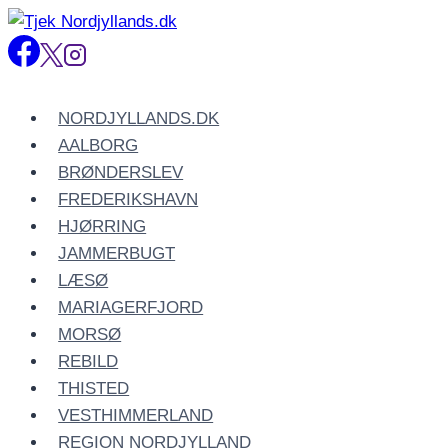
Fortsæt
til
indhold
NORDJYLLANDS.DK
AALBORG
BRØNDERSLEV
FREDERIKSHAVN
HJØRRING
JAMMERBUGT
LÆSØ
MARIAGERFJORD
MORSØ
REBILD
THISTED
VESTHIMMERLAND
REGION NORDJYLLAND