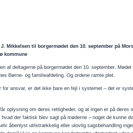
 J. Mikkelsen til borgermødet den 10. september på Mors
orsø kommune
ra en af deltagerne på borgermødet den 10. september. Møde
s Børne- og familieafdeling. Og ordene ramte plet.
for ansvar, er det ikke bare en fejl i systemet – det
er
syst
 får oplysning om deres rettigheder, og at ingen er på deres s
e, hvad der faktisk blev sagt på møderne – noget de kunne 
selv åbenlyst utilstrækkelig eller ulovlig sagsbehandling inge