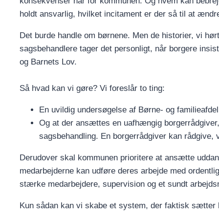
konsekvenser har for kommunen. Og hvem kan bebrejd
holdt ansvarlig, hvilket incitament er der så til at ændr
Det burde handle om børnene. Men de historier, vi hør
sagsbehandlere tager det personligt, når borgere insist
og Barnets Lov.
Så hvad kan vi gøre? Vi foreslår to ting:
En uvildig undersøgelse af Børne- og familieafd
Og at der ansættes en uafhængig borgerrådgiver,
sagsbehandling. En borgerrådgiver kan rådgive, v
Derudover skal kommunen prioritere at ansætte uddan
medarbejderne kan udføre deres arbejde med ordentlighe
stærke medarbejdere, supervision og et sundt arbejdsm
Kun sådan kan vi skabe et system, der faktisk sætter bø