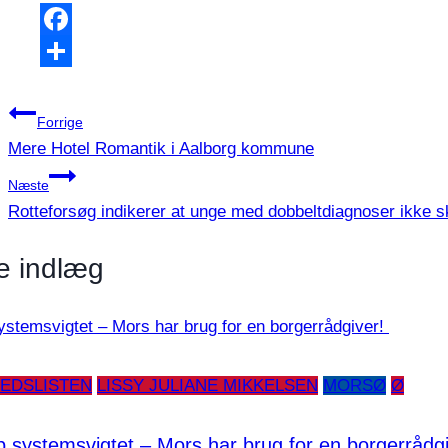
Facebook
Share
Indlægsnavigation
Forrige
Mere Hotel Romantik i Aalborg kommune
Næste
Rotteforsøg indikerer at unge med dobbeltdiagnoser ikke sk
e indlæg
EDSLISTEN
LISSY JULIANE MIKKELSEN
MORSØ
Ø
p systemsvigtet – Mors har brug for en borgerrådg