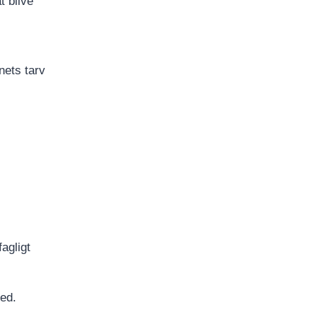
 blive
nets tarv
agligt
hed.