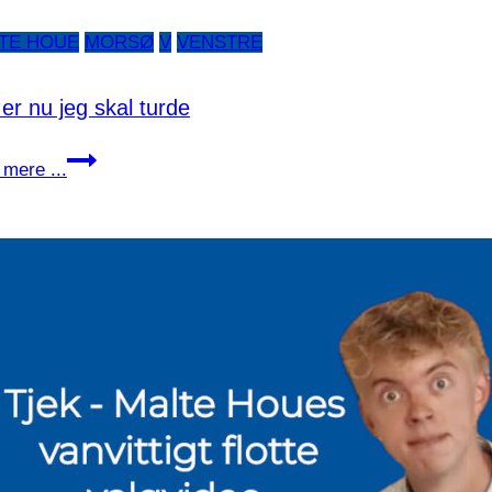
TE HOUE
MORSØ
V
VENSTRE
er nu jeg skal turde
Det
mere ...
er
nu
jeg
skal
turde