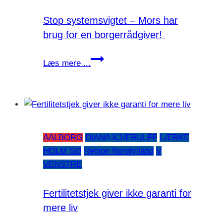
Stop systemsvigtet – Mors har
brug for en borgerrådgiver!
Stop
Læs mere ...
systemsvigtet
–
Mors
har
brug
AALBORG
DIANA KJÆRULFF
LÆRKE
for
HOLM SØ
Region Nordjylland
V
en
VENSTRE
borgerrådgiver!
Fertilitetstjek giver ikke garanti for
mere liv