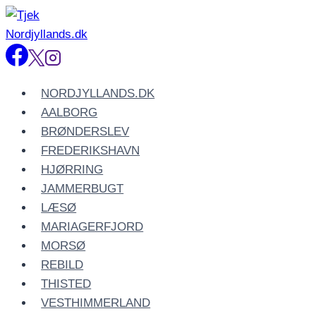
Fortsæt
til
indhold
NORDJYLLANDS.DK
AALBORG
BRØNDERSLEV
FREDERIKSHAVN
HJØRRING
JAMMERBUGT
LÆSØ
MARIAGERFJORD
MORSØ
REBILD
THISTED
VESTHIMMERLAND