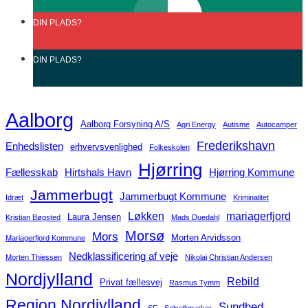
DIN
PLADS?
DIN
PLADS?
Aalborg
Aalborg Forsyning A/S
Agri Energy
Autisme
Autocamper
Frederikshavn
Enhedslisten
erhvervsvenlighed
Folkeskolen
Hjørring
Fællesskab
Hirtshals Havn
Hjørring Kommune
Jammerbugt
Jammerbugt Kommune
Idræt
Kriminalitet
Løkken
mariagerfjord
Laura Jensen
Kristian Bøgsted
Mads Duedahl
Morsø
Mors
Morten Arvidsson
Mariagerfjord Kommune
Nedklassificering af veje
Morten Thiessen
Nikolaj Christian Andersen
Nordjylland
Rebild
Privat fællesvej
Rasmus Tymm
Region Nordjylland
Sundhed
SF
Solcelleparker