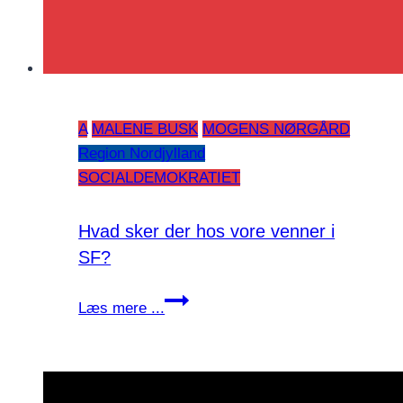
A
MALENE BUSK
MOGENS NØRGÅRD
Region Nordjylland
SOCIALDEMOKRATIET
Hvad sker der hos vore venner i
SF?
Hvad
Læs mere ...
sker
der
hos
vore