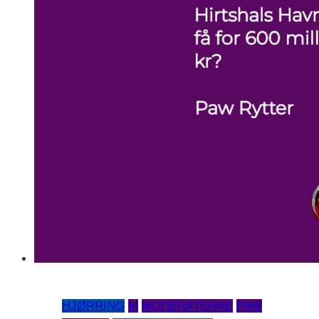
HJØRRING
M
MODERATERNE
PAW