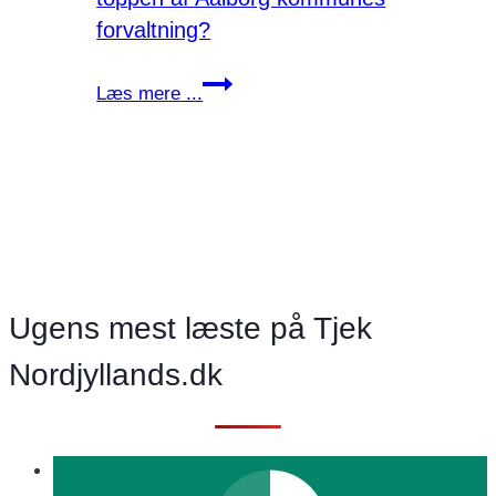
forvaltning?
Har
Læs mere ...
noget
invasivt
slået
rod
i
toppen
af
Aalborg
Ugens mest læste på Tjek
kommunes
Nordjyllands.dk
forvaltning?