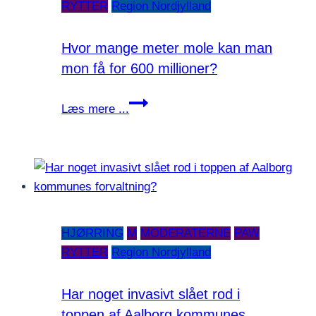
RYTTER
Region Nordjylland
Hvor mange meter mole kan man
mon få for 600 millioner?
Hvor
Læs mere ...
mange
meter
mole
kan
man
mon
HJØRRING
M
MODERATERNE
PAW
få
RYTTER
Region Nordjylland
for
600
millioner?
Har noget invasivt slået rod i
toppen af Aalborg kommunes