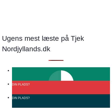
bidrage
–
og
alle
kan
bidrage
Ugens mest læste på Tjek
Nordjyllands.dk
DIN
PLADS?
DIN
PLADS?