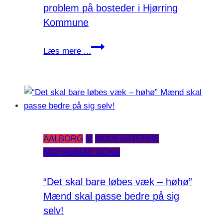
problem på bosteder i Hjørring
Kommune
Underbemanding
Læs mere ...
er
et
alvorligt
problem
på
bosteder
AALBORG
M
MODERATERNE
i
MOHAMMAD RONA
Hjørring
Kommune
“Det skal bare løbes væk – høhø”
Mænd skal passe bedre på sig
selv!