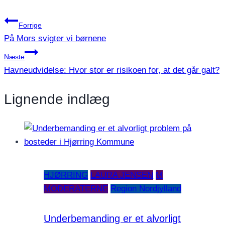
Share
Indlægsnavigation
Forrige
På Mors svigter vi børnene
Næste
Havneudvidelse: Hvor stor er risikoen for, at det går galt?
Lignende indlæg
HJØRRING
LAURA JENSEN
M
MODERATERNE
Region Nordjylland
Underbemanding er et alvorligt