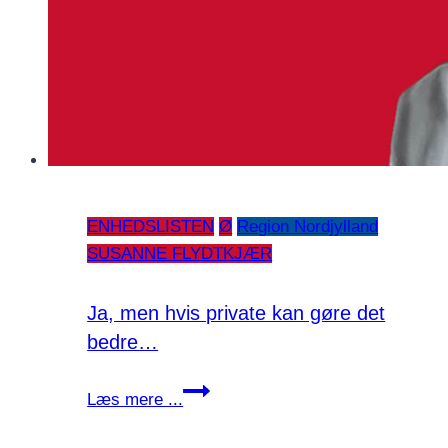
ENHEDSLISTEN
Ø
Region Nordjylland
SUSANNE FLYDTKJÆR
Ja, men hvis private kan gøre det
bedre…
Ja,
Læs mere ...
men
hvis