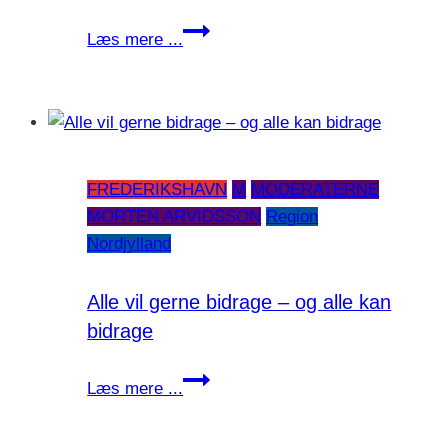
Hvorfor
Læs mere ...
har
Staten
ikke
beskyttet
kysten
FREDERIKSHAVN
M
MODERATERNE
syd
MORTEN ARVIDSSON
Region
for
Nordjylland
Løkken
ligesom
resten
Alle vil gerne bidrage – og alle kan
af
bidrage
Vestkysten?
Alle
Læs mere ...
vil
gerne