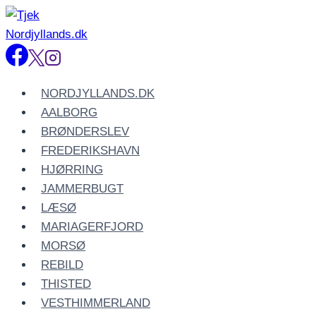
Fortsæt
til
indhold
NORDJYLLANDS.DK
AALBORG
BRØNDERSLEV
FREDERIKSHAVN
HJØRRING
JAMMERBUGT
LÆSØ
MARIAGERFJORD
MORSØ
REBILD
THISTED
VESTHIMMERLAND