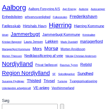
Aalborg
Aalborg Forsyning A/S
Agri Energy
Autisme
Autocamper
Frederikshavn
Enhedslisten
erhvervsvenlighed
Folkeskolen
Hjørring
Fællesskab
Hirtshals Havn
Hjørring Kommune
Jammerbugt
Jammerbugt Kommune
Idræt
Kriminalitet
Løkken
mariagerfjord
Laura Jensen
Kristian Bøgsted
Mads Duedahl
Morsø
Mors
Morten Arvidsson
Mariagerfjord Kommune
Nedklassificering af veje
Morten Thiessen
Nikolaj Christian Andersen
Nordjylland
Rebild
Privat fællesvej
Rasmus Tymm
Region Nordjylland
Sundhed
SF
Solcelleparker
Thisted
Trivsel
Tvangsprivatisering
Susanne Flydtkjær
Turisme
VE-anlæg
Vesthimmerland
Udenlandsk arbejdskraft
Søg