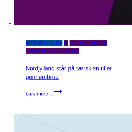
BRØNDERSLEV
M
MODERATERNE
THOMAS SKOVGAARD
Nordjylland står på tærsklen til et
gennembrud
Nordjylland
Læs mere ...
står
på
tærsklen
til
et