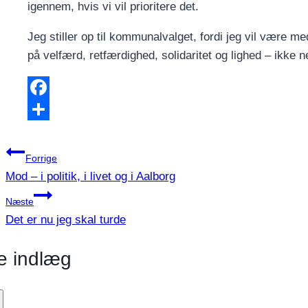
igennem, hvis vi vil prioritere det.
Jeg stiller op til kommunalvalget, fordi jeg vil være m
på velfærd, retfærdighed, solidaritet og lighed – ikke n
Facebook
Share
Indlægsnavigation
Forrige
Mod – i politik, i livet og i Aalborg
Næste
Det er nu jeg skal turde
e indlæg