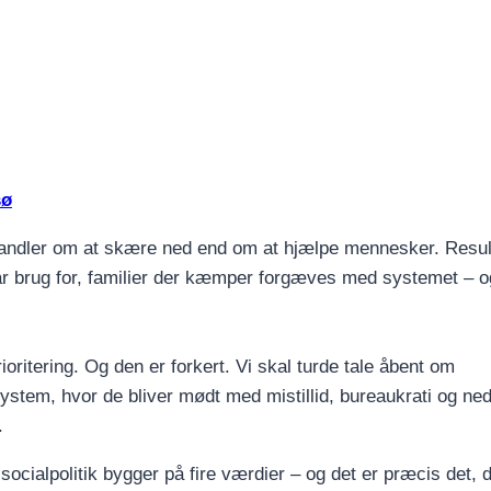
sø
e handler om at skære ned end om at hjælpe mennesker. Resul
 har brug for, familier der kæmper forgæves med systemet – o
rioritering. Og den er forkert. Vi skal turde tale åbent om
 system, hvor de bliver mødt med mistillid, bureaukrati og n
.
 socialpolitik bygger på fire værdier – og det er præcis det,