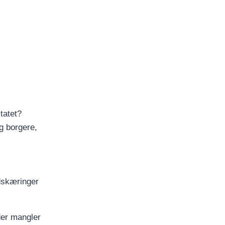
tatet?
g borgere,
edskæringer
 der mangler