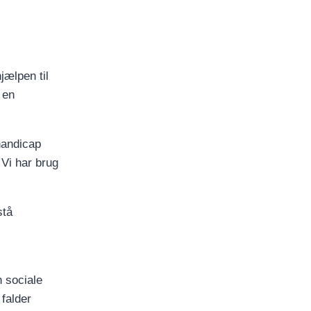
jælpen til
 en
handicap
 Vi har brug
stå
n sociale
 falder