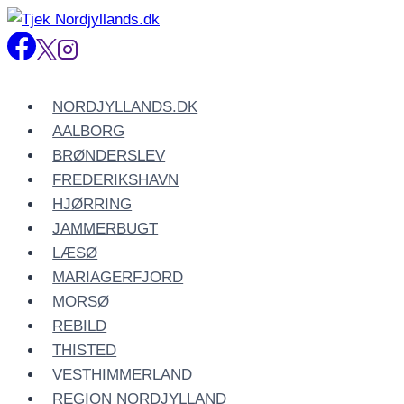
Fortsæt
til
indhold
NORDJYLLANDS.DK
AALBORG
BRØNDERSLEV
FREDERIKSHAVN
HJØRRING
JAMMERBUGT
LÆSØ
MARIAGERFJORD
MORSØ
REBILD
THISTED
VESTHIMMERLAND
REGION NORDJYLLAND